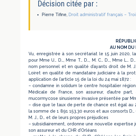
Décision citée par :
Pierre Tifine,
Droit administratif français – Tr
RÉPUBLI
AU NOM DU 
Vu, enregistrée à son secrétariat le 15 juin 2020,
pour Mme U… D…, Mme T… D…, M. C… D…, Mme L… D…
nom personnel et en qualité d’ayants droit de M. 
Loiret en qualité de mandataire judiciaire à la prot
application de l’article 15 de la loi du 24 mai 1872 :
– condamne in solidum le centre hospitalier régiona
Médicale de France, son assureur, d’autre part,
mucormycose sinusienne invasive présentée par Mm
– dise que le taux de perte de chance est égal au
la somme de 1 891 153,30 euros et aux consorts D… 
M. J… D… et de leurs propres préjudices
– subsidiairement, ordonne une nouvelle expertise j
son assureur et du CHR d’Orléans