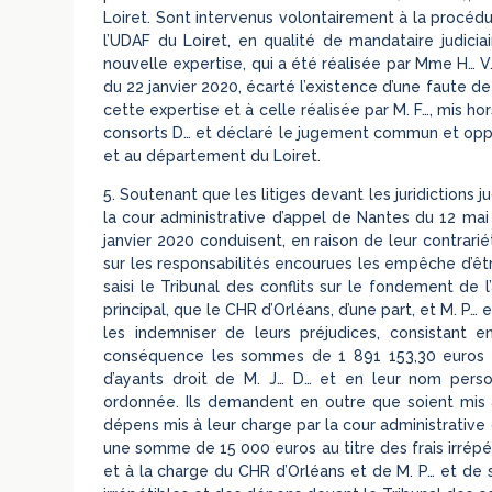
Loiret. Sont intervenus volontairement à la procédu
l’UDAF du Loiret, en qualité de mandataire judici
nouvelle expertise, qui a été réalisée par Mme H… V… 
du 22 janvier 2020, écarté l’existence d’une faute d
cette expertise et à celle réalisée par M. F…, mis h
consorts D… et déclaré le jugement commun et opposa
et au département du Loiret.
5. Soutenant que les litiges devant les juridictions j
la cour administrative d’appel de Nantes du 12 mai 
janvier 2020 conduisent, en raison de leur contrarié
sur les responsabilités encourues les empêche d’êtr
saisi le Tribunal des conflits sur le fondement de l
principal, que le CHR d’Orléans, d’une part, et M. P…
les indemniser de leurs préjudices, consistant
conséquence les sommes de 1 891 153,30 euros 
d’ayants droit de M. J… D… et en leur nom person
ordonnée. Ils demandent en outre que soient mis à 
dépens mis à leur charge par la cour administrative
une somme de 15 000 euros au titre des frais irrépét
et à la charge du CHR d’Orléans et de M. P… et de 