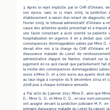
3. Après le rejet implicite, par le CHR d’Orléans, 
son époux, saisi, le 11 mars 2005, la juridicti
établissement à raison d’un retard de diagnostic 
février 2009, le tribunal administratif d’Orléans a
cause des atteintes qu’elle présentait et a imputé au
une faute consistant à avoir orienté sa patiente 
hospitalisation en urgence. Il en a déduit que, co
conséquences dommageables subies par Mme D… et 
devait être mis à la charge du CHR d’Orléans et 
d’assurance maladie du Loiret de remboursement
administrative d’appel de Nantes, statuant sur 
jugement en ce qu’il n’avait que partiellement fait
la moitié des conséquences dommageables subies 
euros à Mme D… et 4 000 euros aux ayants droit de 
au taux légal à compter du 8 décembre 2004 et cap
2008 puis à chaque échéance annuelle.
4. Par acte du 3 janvier 2011, Mme D… ainsi que Mm
D…, Mme G… D… et Mme O… D…, en leur nom personnel e
ont assigné devant la juridiction judiciaire M. P… e
primaire d’assurance maladie du Loiret (la caisse), 