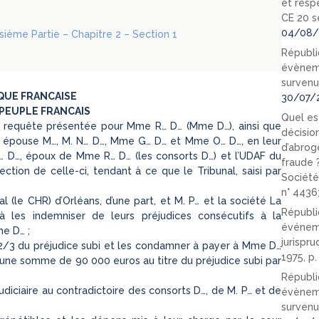
et resp
CE 20 s
04/08/
oisième Partie – Chapitre 2 – Section 1
Républi
évèneme
survenu
QUE FRANCAISE
30/07/
PEUPLE FRANCAIS
Quel est
 la requête présentée pour Mme R… D… (Mme D…), ainsi que
décision
 épouse M…, M. N… D…, Mme G… D… et Mme O… D…, en leur
d’abrog
J… D…, époux de Mme R… D… (les consorts D…) et l’UDAF du
fraude 
ection de celle-ci, tendant à ce que le Tribunal, saisi par
Société
n° 4436
l (le CHR) d’Orléans, d’une part, et M. P… et la société La
Républi
 à les indemniser de leurs préjudices consécutifs à la
événeme
e D… ;
jurispr
 2/3 du préjudice subi et les condamner à payer à Mme D…
1975, p
une somme de 90 000 euros au titre du préjudice subi par
Républi
udiciaire au contradictoire des consorts D…, de M. P… et de
évèneme
survenu