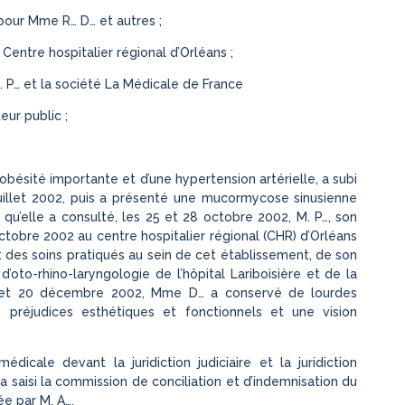
pour Mme R… D… et autres ;
Centre hospitalier régional d’Orléans ;
… P… et la société La Médicale de France
ur public ;
obésité importante et d’une hypertension artérielle, a subi
juillet 2002, puis a présenté une mucormycose sinusienne
qu’elle a consulté, les 25 et 28 octobre 2002, M. P…, son
tobre 2002 au centre hospitalier régional (CHR) d’Orléans
pit des soins pratiqués au sein de cet établissement, de son
oto-rhino-laryngologie de l’hôpital Lariboisière et de la
e et 20 décembre 2002, Mme D… a conservé de lourdes
 préjudices esthétiques et fonctionnels et une vision
dicale devant la juridiction judiciaire et la juridiction
 a saisi la commission de conciliation et d’indemnisation du
ée par M. A….