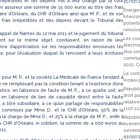
rrépétibles et les dépens mis à leur charge par la cour
21/07/
on assureur une somme de 15 000 euros au titre des frais
Énergies
iaire d’Orléans, du CHR d’Orléans ainsi que M. P… et de son
interco
rais irrépétibles et des dépens devant le Tribunal des
potenti
renouve
 d’appel de Nantes du 12 mai 2011 et le jugement du tribunal
Les cou
rtent sur le même objet, conduisent, en raison de leur
électro
ence d’appréciation sur les responsabilités encourues les
élus so
 pour l’évaluation duquel ils renvoient à leurs écritures
communi
2022, C
Le cont
 pour M. P… et la société La Médicale de France tendant à
locaux p
ne remplissant pas la condition tenant à l’existence d’une
Républi
tice, en l’absence de faute de M. P…, à ce qu’elle soit, en
droit pu
en l’absence de lien de causalité direct entre la faute
relativ
 titre subsidiaire, à ce qu’un partage de responsabilités
1107-11
s commises par Mme D… et le CHR d’Orléans, 50% de la
 à la charge de Mme D… et 25% à la charge de M. P…, enfin à
Républi
u CHR d’Orléans, in solidum, la somme de 4 000 euros au
évèneme
011.
survenu
07/07/