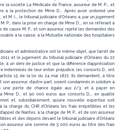
re la société La Médicale de France, assureur de M. P…, et
aire à la protection de Mme D…. Après avoir ordonné une
et M. I…, le tribunal judiciaire d’Orléans a, par un jugement
e M. P… dans la prise en charge de Mme D…, en se référant à
ors de cause M. P… et son assureur, rejeté les demandes des
ble à la caisse, à la Mutuelle nationale des hospitaliers
udiciaire et administrative ont le même objet, que l’arrêt de
2011 et le jugement du tribunal judiciaire d’Orléans du 22
té, à un déni de justice et que la différence d’appréciation
e indemnisés de leur entier préjudice, les consorts D… ont
’article 15 de la loi du 24 mai 1872. Ils demandent, à titre
 et son assureur, d’autre part, soient condamnés in solidum à
 en une perte de chance égale aux 2/3, et à payer en
à Mme D… et 90 000 euros aux consorts D…, en qualité
nel et, subsidiairement, qu’une nouvelle expertise soit
la charge du CHR d’Orléans les frais irrépétibles et les
 d’appel de Nantes, à la charge de M. P… et de son assureur
ibles et des dépens devant le tribunal judiciaire d’Orléans
son assureur une somme de 5 000 euros au titre des frais