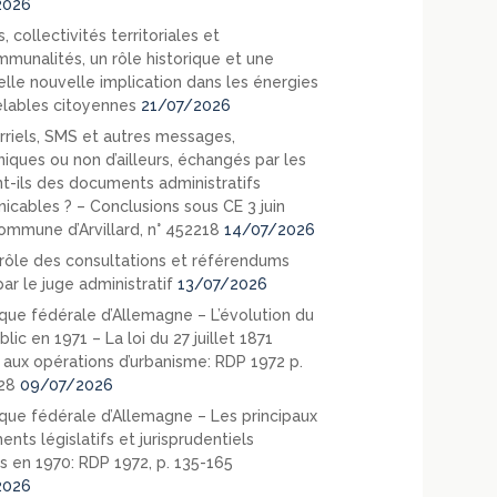
2026
, collectivités territoriales et
mmunalités, un rôle historique et une
elle nouvelle implication dans les énergies
lables citoyennes
21/07/2026
rriels, SMS et autres messages,
niques ou non d’ailleurs, échangés par les
nt-ils des documents administratifs
cables ? – Conclusions sous CE 3 juin
ommune d’Arvillard, n° 452218
14/07/2026
rôle des consultations et référendums
ar le juge administratif
13/07/2026
que fédérale d’Allemagne – L’évolution du
blic en 1971 – La loi du 27 juillet 1871
e aux opérations d’urbanisme: RDP 1972 p.
28
09/07/2026
que fédérale d’Allemagne – Les principaux
nts législatifs et jurisprudentiels
s en 1970: RDP 1972, p. 135-165
2026