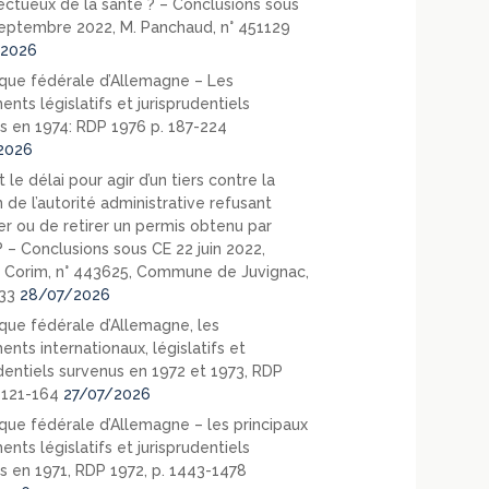
ectueux de la santé ? – Conclusions sous
eptembre 2022, M. Panchaud, n° 451129
2026
que fédérale d’Allemagne – Les
nts législatifs et jurisprudentiels
s en 1974: RDP 1976 p. 187-224
2026
 le délai pour agir d’un tiers contre la
 de l’autorité administrative refusant
er ou de retirer un permis obtenu par
? – Conclusions sous CE 22 juin 2022,
 Corim, n° 443625, Commune de Juvignac,
33
28/07/2026
que fédérale d’Allemagne, les
nts internationaux, législatifs et
udentiels survenus en 1972 et 1973, RDP
. 121-164
27/07/2026
que fédérale d’Allemagne – les principaux
nts législatifs et jurisprudentiels
s en 1971, RDP 1972, p. 1443-1478