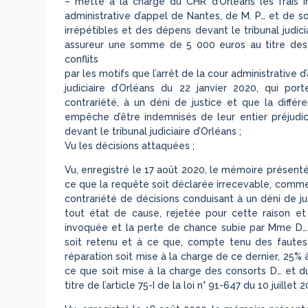
– mette à la charge du CHR d’Orléans les frais i
administrative d’appel de Nantes, de M. P… et de s
irrépétibles et des dépens devant le tribunal judic
assureur une somme de 5 000 euros au titre des f
conflits
par les motifs que l’arrêt de la cour administrative
judiciaire d’Orléans du 22 janvier 2020, qui po
contrariété, à un déni de justice et que la différ
empêche d’être indemnisés de leur entier préjudice,
devant le tribunal judiciaire d’Orléans ;
Vu les décisions attaquées ;
Vu, enregistré le 17 août 2020, le mémoire présenté
ce que la requête soit déclarée irrecevable, comme 
contrariété de décisions conduisant à un déni de jus
tout état de cause, rejetée pour cette raison et 
invoquée et la perte de chance subie par Mme D…, à
soit retenu et à ce que, compte tenu des faute
réparation soit mise à la charge de ce dernier, 25%
ce que soit mise à la charge des consorts D… et d
titre de l’article 75-I de la loi n° 91-647 du 10 juillet 2