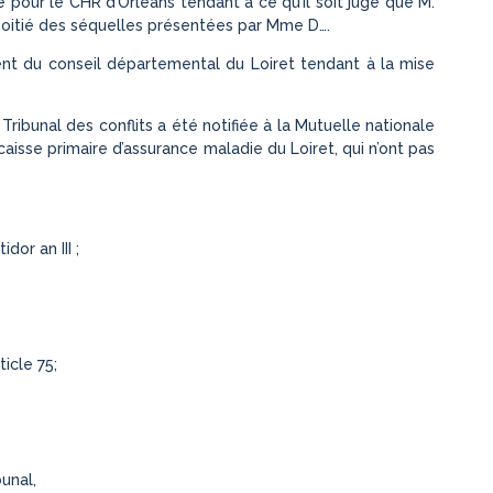
 pour le CHR d’Orléans tendant à ce qu’il soit jugé que M.
moitié des séquelles présentées par Mme D….
dent du conseil départemental du Loiret tendant à la mise
 Tribunal des conflits a été notifiée à la Mutuelle nationale
caisse primaire d’assurance maladie du Loiret, qui n’ont pas
dor an III ;
icle 75;
unal,