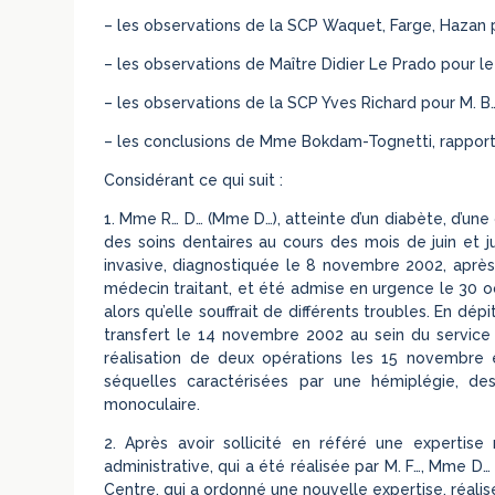
– les observations de la SCP Waquet, Farge, Hazan 
– les observations de Maître Didier Le Prado pour le 
– les observations de la SCP Yves Richard pour M. B
– les conclusions de Mme Bokdam-Tognetti, rapporte
Considérant ce qui suit :
1. Mme R… D… (Mme D…), atteinte d’un diabète, d’une 
des soins dentaires au cours des mois de juin et 
invasive, diagnostiquée le 8 novembre 2002, après 
médecin traitant, et été admise en urgence le 30 oc
alors qu’elle souffrait de différents troubles. En dé
transfert le 14 novembre 2002 au sein du service d’
réalisation de deux opérations les 15 novembr
séquelles caractérisées par une hémiplégie, des
monoculaire.
2. Après avoir sollicité en référé une expertise mé
administrative, qui a été réalisée par M. F…, Mme D…
Centre, qui a ordonné une nouvelle expertise, réalis