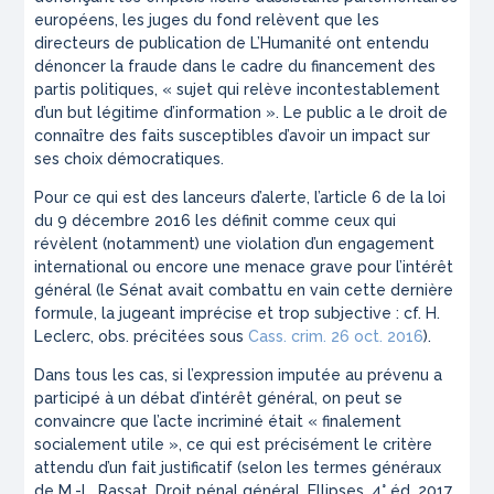
européens, les juges du fond relèvent que les
directeurs de publication de L’Humanité ont entendu
dénoncer la fraude dans le cadre du financement des
partis politiques, «
sujet qui relève incontestablement
d’un but légitime d’information
». Le public a le droit de
connaître des faits susceptibles d’avoir un impact sur
ses choix démocratiques.
Pour ce qui est des lanceurs d’alerte, l’article 6 de la loi
du 9 décembre 2016 les définit comme ceux qui
révèlent (notamment) une violation d’un engagement
international ou encore une menace grave pour l’intérêt
général (le Sénat avait combattu en vain cette dernière
formule, la jugeant imprécise et trop subjective : cf. H.
Leclerc, obs. précitées sous
Cass. crim. 26 oct. 2016
).
Dans tous les cas, si l’expression imputée au prévenu a
participé à un débat d’intérêt général, on peut se
convaincre que l’acte incriminé était «
finalement
socialement utile
», ce qui est précisément le critère
attendu d’un fait justificatif (selon les termes généraux
de M.-L. Rassat, Droit pénal général, Ellipses, 4° éd. 2017,