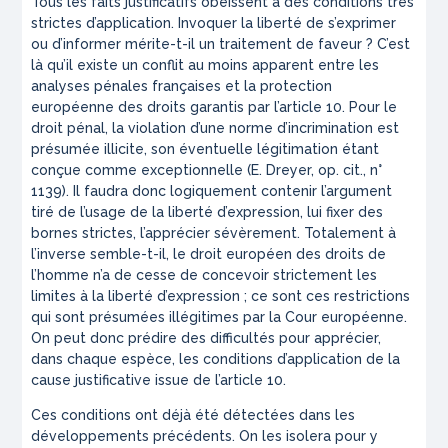
Tous les faits justificatifs obéissent à des conditions très
strictes d’application. Invoquer la liberté de s’exprimer
ou d’informer mérite-t-il un traitement de faveur ? C’est
là qu’il existe un conflit au moins apparent entre les
analyses pénales françaises et la protection
européenne des droits garantis par l’article 10. Pour le
droit pénal, la violation d’une norme d’incrimination est
présumée illicite, son éventuelle légitimation étant
conçue comme exceptionnelle (E. Dreyer, op. cit., n°
1139). Il faudra donc logiquement contenir l’argument
tiré de l’usage de la liberté d’expression, lui fixer des
bornes strictes, l’apprécier sévèrement. Totalement à
l’inverse semble-t-il, le droit européen des droits de
l’homme n’a de cesse de concevoir strictement les
limites à la liberté d’expression ; ce sont ces restrictions
qui sont présumées illégitimes par la Cour européenne.
On peut donc prédire des difficultés pour apprécier,
dans chaque espèce, les conditions d’application de la
cause justificative issue de l’article 10.
Ces conditions ont déjà été détectées dans les
développements précédents. On les isolera pour y