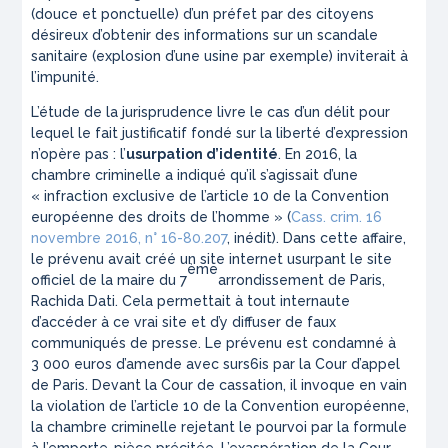
(douce et ponctuelle) d’un préfet par des citoyens
désireux d’obtenir des informations sur un scandale
sanitaire (explosion d’une usine par exemple) inviterait à
l’impunité.
L’étude de la jurisprudence livre le cas d’un délit pour
lequel le fait justificatif fondé sur la liberté d’expression
n’opère pas : l’
usurpation d’identité
. En 2016, la
chambre criminelle a indiqué qu’il s’agissait d’une
«
infraction exclusive de l’article 10 de la Convention
européenne des droits de l’homme
» (
Cass. crim. 16
novembre 2016, n° 16-80.207
, inédit). Dans cette affaire,
le prévenu avait créé un site internet usurpant le site
ème
officiel de la maire du 7
arrondissement de Paris,
Rachida Dati. Cela permettait à tout internaute
d’accéder à ce vrai site et d’y diffuser de faux
communiqués de presse. Le prévenu est condamné à
3 000 euros d’amende avec surs6is par la Cour d’appel
de Paris. Devant la Cour de cassation, il invoque en vain
la violation de l’article 10 de la Convention européenne,
la chambre criminelle rejetant le pourvoi par la formule