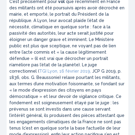
C’est précisément pour
vol
que récemment en France
des militants ont été poursuivis après avoir décroché en
mairie, et emporté, le portrait du Président de la
république. A Lyon, leur avocat plaide l’état de
nécessité, climatique en quelque sorte : face à la
passivité des autorités, leur acte serait justifié pour
éloigner un danger grave et imminent. Le Ministère
public est plus que sceptique, ne voyant pas de lien
entre l’acte commis et « la cause légitimement
défendue » (il est vrai que décrocher un portrait
n’améliore pas l’état de la planète). Le juge
correctionnel (
TGI Lyon, 16 février 2019,
JCP G 2019, p.
1836, obs. G. Beaussonie) relaxe pourtant les militants,
aux termes d’une motivation foisonnante, se fondant sur
«
le mode d’expression des citoyens en pays
démocratique
» et leur devoir de vigilance critique. Ce
fondement est soigneusement étayé par le juge : les
prévenus se sont investis dans une cause servant
l’intérêt général, ils produisent des pièces attestant que
les engagements climatiques de la France ne sont pas
tenus (c’est en quelque sorte la base factuelle de leur
mode d’expression), enfin leur action pacifique s’en est