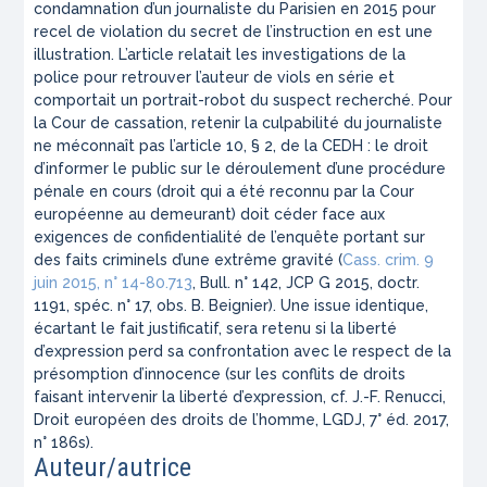
condamnation d’un journaliste du Parisien en 2015 pour
recel de violation du secret de l’instruction en est une
illustration. L’article relatait les investigations de la
police pour retrouver l’auteur de viols en série et
comportait un portrait-robot du suspect recherché. Pour
la Cour de cassation, retenir la culpabilité du journaliste
ne méconnaît pas l’article 10, § 2, de la CEDH : le droit
d’informer le public sur le déroulement d’une procédure
pénale en cours (droit qui a été reconnu par la Cour
européenne au demeurant) doit céder face aux
exigences de confidentialité de l’enquête portant sur
des faits criminels d’une extrême gravité (
Cass. crim. 9
juin 2015, n° 14-80.713
, Bull. n° 142, JCP G 2015, doctr.
1191, spéc. n° 17, obs. B. Beignier). Une issue identique,
écartant le fait justificatif, sera retenu si la liberté
d’expression perd sa confrontation avec le respect de la
présomption d’innocence (sur les conflits de droits
faisant intervenir la liberté d’expression, cf. J.-F. Renucci,
Droit européen des droits de l’homme, LGDJ, 7° éd. 2017,
n° 186s).
Auteur/autrice