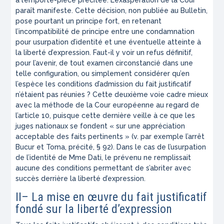
à l’emporte-pièce précitée. L’exaspération de la Cour
paraît manifeste. Cette décision, non publiée au Bulletin,
pose pourtant un principe fort, en retenant
l’incompatibilité de principe entre une condamnation
pour usurpation d’identité et une éventuelle atteinte à
la liberté d’expression. Faut-il y voir un refus définitif,
pour l’avenir, de tout examen circonstancié dans une
telle configuration, ou simplement considérer qu’en
l’espèce les conditions d’admission du fait justificatif
n’étaient pas réunies ? Cette deuxième voie cadre mieux
avec la méthode de la Cour européenne au regard de
l’article 10, puisque cette dernière veille à ce que les
juges nationaux se fondent «
sur une appréciation
acceptable des faits pertinents
» (v. par exemple l’arrêt
Bucur et Toma, précité, § 92). Dans le cas de l’usurpation
de l’identité de Mme Dati, le prévenu ne remplissait
aucune des conditions permettant de s’abriter avec
succès derrière la liberté d’expression.
II– La mise en œuvre du fait justificatif
fondé sur la liberté d’expression