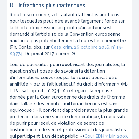
B– Infractions plus inattendues
Recel, escroquerie, vol : autant d’atteintes aux biens
pour lesquelles peut être avancé l’argument fondé sur
la liberté d’expression, au point qu’un auteur s’est
demandé si l’article 10 de la Convention européenne
n’autorise pas potentiellement à toutes les commettre
(Ph. Conte, obs. sur
Cass. crim. 26 octobre 2016, n° 15-
83.774
, Dr. pénal 2017, comm. 2).
Lors de poursuites pour
recel
visant des journalistes, la
question s’est posée de savoir si la détention
d’informations couvertes par le secret pouvait être
annihilée «
par le fait justificatif du droit d’informer
» (M.-
L. Rassat,
op. cit
., n° 234). A cet égard, la réponse
donnée par la Cour européenne des droits de l’homme
dans l’affaire des écoutes mitterrandiennes est sans
équivoque : « il convient d’apprécier avec la plus grande
prudence, dans une société démocratique, la nécessité
de punir pour recel de violation de secret de
l’instruction ou de secret professionnel des journalistes
qui participent à un débat public » (
Cour EDH 7 juin 2007,