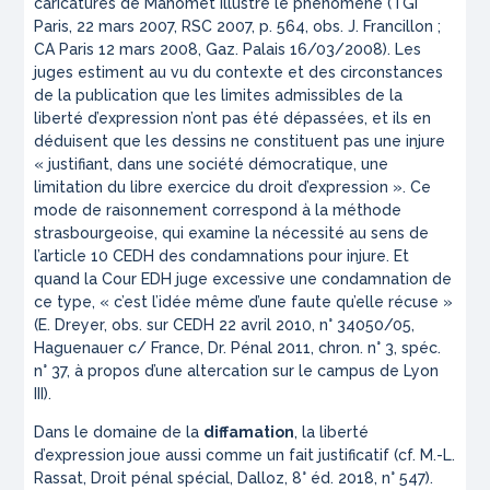
caricatures de Mahomet illustre le phénomène (TGI
Paris, 22 mars 2007, RSC 2007, p. 564, obs. J. Francillon ;
CA Paris 12 mars 2008, Gaz. Palais 16/03/2008). Les
juges estiment au vu du contexte et des circonstances
de la publication que les limites admissibles de la
liberté d’expression n’ont pas été dépassées, et ils en
déduisent que les dessins ne constituent pas une injure
«
justifiant, dans une société démocratique, une
limitation du libre exercice du droit d’expression
». Ce
mode de raisonnement correspond à la méthode
strasbourgeoise, qui examine la nécessité au sens de
l’article 10 CEDH des condamnations pour injure. Et
quand la Cour EDH juge excessive une condamnation de
ce type, «
c’est l’idée même d’une faute qu’elle récuse
»
(E. Dreyer, obs. sur CEDH 22 avril 2010, n° 34050/05,
Haguenauer c/ France, Dr. Pénal 2011, chron. n° 3, spéc.
n° 37, à propos d’une altercation sur le campus de Lyon
III).
Dans le domaine de la
diffamation
, la liberté
d’expression joue aussi comme un fait justificatif (cf. M.-L.
Rassat, Droit pénal spécial, Dalloz, 8° éd. 2018, n° 547).