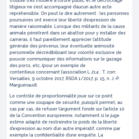
trouble très modéré à l’ordre public et le décrochage
litigieux ne s’est accompagné d’aucun autre acte
répréhensible. On peut le dire autrement : les personnes
poursuivies ont exercé leur liberté d’expression de
manière raisonnable. Lorsque des militants de la cause
animale pénètrent dans un abattoir pour y installer des
caméras, il faut pareillement apprécier l’attitude
générale des prévenus, leur éventuelle animosité
personnelle décrédibilisant leur volonté exclusive de
pouvoir communiquer des informations sur le gazage
des porcs, etc…(pour un exemple de
contentieux concernant l’association L 214 : T. corr.
Versailles, 9 octobre 2017, RSDA 1/2017, p. 15, n. J.-P.
Marguénaud).
Le contrôle de proportionnalité joue sur ce point
comme une soupape de sécurité, puisqu’il permet, au
cas par cas, de refuser l’argument fondé sur l’article 10
de la Convention européenne, notamment si le juge
estime adapté de restreindre le poids de la liberté
d’expression au nom d’un autre impératif, comme par
exemple la confidentialité d’une enquête. La