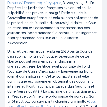
Dupuis c/ France, req. n° 1914/02
, D. 2007 p. 2506). En
l’espèce, les juridictions françaises avaient retenu la
culpabilité des prévenus, malgré l’article 10 de la
Convention européenne, et cela au nom notamment de
la protection de l’autorité du pouvoir judiciaire. La Cour
de cassation est désavouée : la condamnation des
journalistes (peine d’amende) a constitué une ingérence
disproportionnée dans leur droit à la liberté
d’expression.
Un arrêt très remarqué rendu en 2016 par la Cour de
cassation a montré qu’invoquer l’exercice de cette
liberté pouvait aussi empêcher d’incriminer
une
escroquerie
. Le litige avait pour toile de fond
l’ouvrage de Claire Checcaglini « Bienvenue au front,
journal d’une infiltrée ». Cette journaliste avait-elle
commis une escroquerie en obtenant des document
internes au Front national par l’usage d’un faux nom et
d’une fausse qualité ? La chambre de l’instruction avait
en l’espèce confirmé une ordonnance de non-lieu. Son
arrêt n’est pas censuré par la chambre criminelle (
Cass.
crim. 26 octobre 2016, n° 15-83.774
, précité, JCP G 2016,