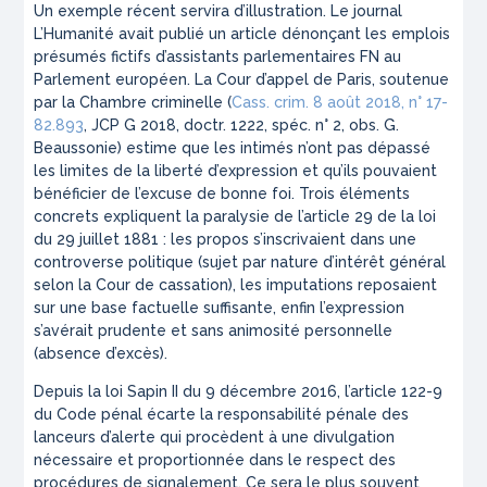
Un exemple récent servira d’illustration. Le journal
L’Humanité avait publié un article dénonçant les emplois
présumés fictifs d’assistants parlementaires FN au
Parlement européen. La Cour d’appel de Paris, soutenue
par la Chambre criminelle (
Cass. crim. 8 août 2018, n° 17-
82.893
, JCP G 2018, doctr. 1222, spéc. n° 2, obs. G.
Beaussonie) estime que les intimés n’ont pas dépassé
les limites de la liberté d’expression et qu’ils pouvaient
bénéficier de l’excuse de bonne foi. Trois éléments
concrets expliquent la paralysie de l’article 29 de la loi
du 29 juillet 1881 : les propos s’inscrivaient dans une
controverse politique (sujet par nature d’intérêt général
selon la Cour de cassation), les imputations reposaient
sur une base factuelle suffisante, enfin l’expression
s’avérait prudente et sans animosité personnelle
(absence d’excès).
Depuis la loi Sapin II du 9 décembre 2016, l’article 122-9
du Code pénal écarte la responsabilité pénale des
lanceurs d’alerte qui procèdent à une divulgation
nécessaire et proportionnée dans le respect des
procédures de signalement. Ce sera le plus souvent