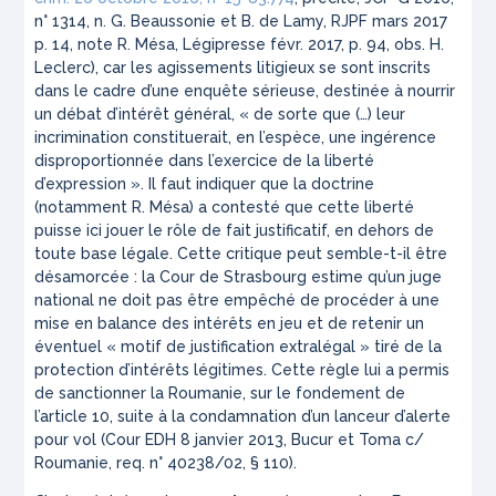
n° 1314, n. G. Beaussonie et B. de Lamy, RJPF mars 2017
p. 14, note R. Mésa, Légipresse févr. 2017, p. 94, obs. H.
Leclerc), car les agissements litigieux se sont inscrits
dans le cadre d’une enquête sérieuse, destinée à nourrir
un débat d’intérêt général, «
de sorte que (…) leur
incrimination constituerait, en l’espèce, une ingérence
disproportionnée dans l’exercice de la liberté
d’expression
». Il faut indiquer que la doctrine
(notamment R. Mésa) a contesté que cette liberté
puisse ici jouer le rôle de fait justificatif, en dehors de
toute base légale. Cette critique peut semble-t-il être
désamorcée : la Cour de Strasbourg estime qu’un juge
national ne doit pas être empêché de procéder à une
mise en balance des intérêts en jeu et de retenir un
éventuel «
motif de justification extralégal
» tiré de la
protection d’intérêts légitimes. Cette règle lui a permis
de sanctionner la Roumanie, sur le fondement de
l’article 10, suite à la condamnation d’un lanceur d’alerte
pour vol (Cour EDH 8 janvier 2013, Bucur et Toma c/
Roumanie, req. n° 40238/02, § 110).