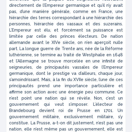
directement de l’Empereur germanique et qu’il n’y avait
pas, d’une manière générale, comme en France, une
hiérarchie des terres correspondant à une hiérarchie des
personnes, hiérarchie des vassaux et des suzerains.
L’Empereur est élu, et forcément sa puissance est
limitée par celle des princes électeurs. De nation
allemande avant le XIVe siècle, on n’en aperçoit nulle
part. La longue guerre de Trente ans, née de la Réforme
luthérienne, se termine au traité de Westphalie en 1648
et l’Allemagne se trouve morcelée en une infinité de
seigneuries, de principautés vassales de l’Empereur
germanique, dont le prestige va d’ailleurs, chaque jour,
s’amoindrissant. Mais, à la fin du XVIIe siècle, l’une de ces
principautés prend une importance particulière et
affirme son action avec une énergie peu commune. Ce
n’est point une nation qui se révèle. Non, c’est un
gouvernement qui veut s’imposer. L’électeur de
Brandebourg devient roi de Prusse en 1701. Un
gouvernement militaire, exclusivement militaire, s’y
constitue. La Prusse, a-t-on dit justement, n’est pas une
nation, elle n’est même pas un gouvernement, elle est