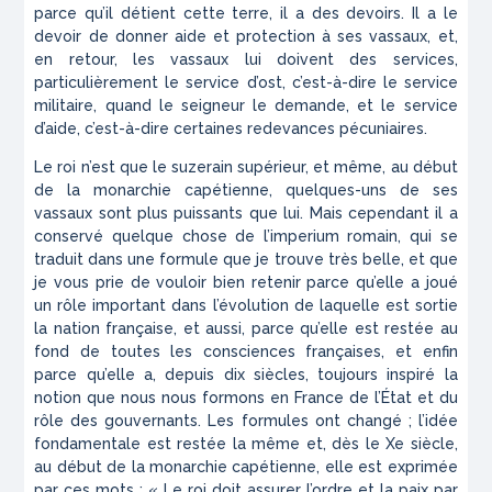
parce qu’il détient cette terre, il a des devoirs. Il a le
devoir de donner aide et protection à ses vassaux, et,
en retour, les vassaux lui doivent des services,
particulièrement le service d’ost, c’est-à-dire le service
militaire, quand le seigneur le demande, et le service
d’aide, c’est-à-dire certaines redevances pécuniaires.
Le roi n’est que le suzerain supérieur, et même, au début
de la monarchie capétienne, quelques-uns de ses
vassaux sont plus puissants que lui. Mais cependant il a
conservé quelque chose de l’
imperium
romain, qui se
traduit dans une formule que je trouve très belle, et que
je vous prie de vouloir bien retenir parce qu’elle a joué
un rôle important dans l’évolution de laquelle est sortie
la nation française, et aussi, parce qu’elle est restée au
fond de toutes les consciences françaises, et enfin
parce qu’elle a, depuis dix siècles, toujours inspiré la
notion que nous nous formons en France de l’État et du
rôle des gouvernants. Les formules ont changé ; l’idée
fondamentale est restée la même et, dès le Xe siècle,
au début de la monarchie capétienne, elle est exprimée
par ces mots : « Le roi doit assurer l’ordre et la paix par