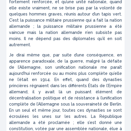
fortement renforcée, et qu’une unité nationale, quand
elle existe vraiment, ne se brise pas par la volonté de
quelques hommes graves, réunis autour d’un tapis vert.
C’est la puissance militaire prussienne qui a fait la nation
allemande ; la puissance militaire prussienne a été
vaincue mais la nation allemande n’en subsiste pas
moins. Il ne dépend pas des diplomates qu’il en soit
autrement.
Je dirai même que, par suite d’une conséquence, en
apparence paradoxale, de la guerre, malgré la défaite
de l’Allemagne, son unification nationale me paraît
aujourd’hui renforcée ou au moins plus complète qu’elle
ne l’était en 1914. En effet, quand des dynasties
princières régnaient dans les différents États de l’Empire
allemand, il y avait là un puissant élément de
décentralisation politique et de résistance à l’unification
complète de l’Allemagne sous la souveraineté de Berlin.
En un seul et même jour, toutes ces dynasties se sont
écroulées les unes sur les autres. La République
allemande a été proclamée ; elle s’est donné une
constitution, votée par une assemblée nationale, élue à