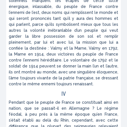
solennels marquent les étapes de cette lutte
énergique, inlassable, du peuple de France contre
l’ennemi de l’est, deux noms qui remplissent le monde et
qui seront prononcés tant qu’il y aura des hommes et
qui parlent, parce qu’ils symbolisent mieux que tous les
autres la volonté inébranlable d’un peuple qui veut
garder la libre possession de son sol et remplir
pleinement, par lui et avec lui, la mission que lui a
confiée la destinée : Valmy et la Marne, Valmy en 1792,
la Marne en 1914, deux victoires du peuple de France
contre l’ennemi héréditaire. Le volontaire de 1792 et le
soldat de 1914 peuvent se donner la main l’un et l’autre,
ils ont montré au monde, avec une singulière éloquence,
l’âme toujours vivante de la patrie française, se dressant
contre le même ennemi toujours renaissant.
IV
Pendant que le peuple de France se constituait ainsi en
nation, que se passait-il en Allemagne ? Le régime
féodal, à peu près à la même époque qu’en France,
s’était établi au delà du Rhin, cependant, avec cette
différence que la plupart des seigneuries relevaient