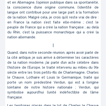
et en Allemagne, l’opinion publique dans sa spontanéité,
la conscience d’une origine commune, l’identité de
langue ont contribué pour une large part à la formation
de la nation. Malgré cela, je crois qu’il reste vrai de dire :
en France la nation s’est faite elle-même ; c’est le
peuple de France qui a créé la nation française ; au delà
du Rhin, c’est la puissance monarchique qui a créé la
nation allemande.
I
Quand, dans notre seconde réunion, après avoir parlé de
la cité antique, je suis arrivé à déterminer les caractères
de la nation moderne, j’ai parlé d’un acte célèbre dans
l’histoire de l’Europe, le traité intervenu au milieu du IXe
siècle entre les trois petits-fils de Charlemagne, Charles
le Chauve, Lothaire et Louis le Germanique, traité qui
porte un nom prédestiné Verdun, qui est à l’origine
lointaine de notre histoire nationale ; Verdun, qui
symbolise aujourd’hui l’unité indéfectible de l’âme
française.
Les territoires placés dans le lot de Charles le Chauve