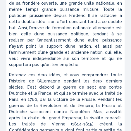
de sa frontière ouverte, une grande unité nationale, en
même temps grande puissance militaire. Toute la
politique prussienne depuis Frédéric II se rattache à
cette double idée ; son effort constant tend a ce double
but. Ainsi, l’œuvre de formation nationale allemande est
bien celle d’une puissance politique, tendant à se
réaliser par l’anéantissement d’une autre puissance
n’ayant point le support d’une nation, et aussi par
l’annihilement d’une grande et ancienne nation, qui, elle,
veut vivre indépendante sur son territoire et qui ne
supportera pas qu’on l’en empêche.
Retenez ces deux idées, et vous comprendrez toute
l’histoire de l’Allemagne pendant les deux derniers
siècles. C’est d’abord la guerre de sept ans contre
l’Autriche et la France, et qui se termine avec le traité de
Paris, en 1760, par la victoire de la Prusse. Pendant les
guerres de la Révolution et de l’Empire, la Prusse et
l’Autriche s’associent contre Napoléon. Mais, aussitôt
après la chute du grand Empereur, la rivalité reparaît.
Les traités de Vienne (1814-1815) créent la
Confédération germanique, dont font partie quantité de