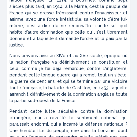
siècles plus tard, en 1914, à la Marne, c’est le peuple de
France qui se dresse frémissant contre l’envahisseur et
affirme, avec une force irrésistible, sa volonté d’être lui-
même, c’est-à-dire de ne reconnaître sur le sol qu’il
habite d’autre domination que celle qu’il s’est librement
donnée et à laquelle il demande l’ordre et la paix par la
justice.
Nous arrivons ainsi au XIVe et au XVe siècle, époque où
la nation française va définitivement se constituer, et
cela, comme je l’ai déjà remarqué, contre l’Angleterre,
pendant cette longue guerre qui a rempli tout un siècle,
la guerre de cent ans, et qui se termine par une victoire
toute française, la bataille de Castillon, en 1453, laquelle
affranchit définitivement de la domination anglaise toute
la partie sud-ouest de la France.
Pendant cette lutte séculaire contre la domination
étrangère, qui a réveillé le sentiment national qui
paraissait endormi, qui a incarné la défense nationale ?
Une humble fille du peuple, née dans la Lorraine, dont
on a eu l’audace de prétendre qu’elle n’était pas une