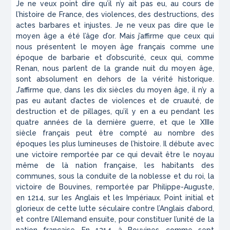
Je ne veux point dire qu’il n’y ait pas eu, au cours de
l’histoire de France, des violences, des destructions, des
actes barbares et injustes. Je ne veux pas dire que le
moyen âge a été l’âge d’or. Mais j’affirme que ceux qui
nous présentent le moyen âge français comme une
époque de barbarie et d’obscurité, ceux qui, comme
Renan, nous parlent de la grande nuit du moyen âge,
sont absolument en dehors de la vérité historique.
J’affirme que, dans les dix siècles du moyen âge, il n’y a
pas eu autant d’actes de violences et de cruauté, de
destruction et de pillages, qu’il y en a eu pendant les
quatre années de la dernière guerre, et que le XIIIe
siècle français peut être compté au nombre des
époques les plus lumineuses de l’histoire. Il débute avec
une victoire remportée par ce qui devait être le noyau
même de là nation française, les habitants des
communes, sous la conduite de la noblesse et du roi, la
victoire de Bouvines, remportée par Philippe-Auguste,
en 1214, sur les Anglais et les Impériaux. Point initial et
glorieux de cette lutte séculaire contre l’Anglais d’abord,
et contre l’Allemand ensuite, pour constituer l’unité de la
nation française. En 1214, à Bouvines, comme sept