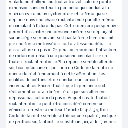
malade ou d’infirme, ou tout autre véhicule de petite
dimension sans moteur, la personne qui conduit à la
main un cycle ou un cyclomoteur et l’infirme qui se
déplace dans une chaise roulante mue par elle-même
ou circulant à l’allure du pas. Cette dernière perspective
permet d’assimiler une personne infirme se déplaçant
sur un siège se mouvant soit par la force humaine soit
par une force motorisée si cette vitesse ne dépasse
pas « l’allure du pas ». Or,
peut-on reprocher l’infraction
de rodéo motorisé à une personne circulant sur un
fauteuil roulant motorisé ?
La réponse semble aller de
soi, bien qu’aucune disposition du Code de la route ne
donne de réel fondement à cette affirmation : les
qualités de piétons et de conducteur seraient
incompatibles. Encore faut-il que la personne soit
réellement en état d’infirmité et que son allure ne
dépasse pas celle « du pas ». Auquel cas, le fauteuil
roulant motorisé peut-être considéré comme un
véhicule terrestre à moteur. L’article R. 412-34, II du
Code de la route semble attribuer une qualité juridique
de
prothèse
au fauteuil se substituant, ici, à des jambes.