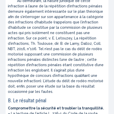
Au demeurant, la nature juridique de cette
infraction à l’aune de la répétition d’infractions pénales
demeure également intéressante sur le plan théorique
afin de s’interroger sur son appartenance à la catégorie
des infractions d’habitude (rappelons que l’infraction
d’habitude se constitue par la commission de plusieurs
actes qui pris isolément ne constituent pas une
infraction. Sur ce point, v. E. Letouzey,
La répétition
d’infractions
, Th. Toulouse, dir. B. de Lamy, Dalloz, Coll.
NBT, 2016, n°106. Tel n’est pas le cas du délit de rodéo
motorisé supposant une commission de plusieurs
infractions pénales distinctes l’une de l’autre ; cette
répétition d’infractions pénales étant constitutive d’une
infraction les englobant. Il s’agirait plus d’une
hypothèque de
concours d’infractions qualifiant une
nouvelle infraction
). L’étude du délit de rodéo motorisé
doit, enfin, poser une étude sur la base du résultat
occasionné par les fautes.
B. Le résultat pénal
Compromettre la sécurité et troubler la tranquillité.
–
La lecture de l’article L. 236-1 du Code de la route