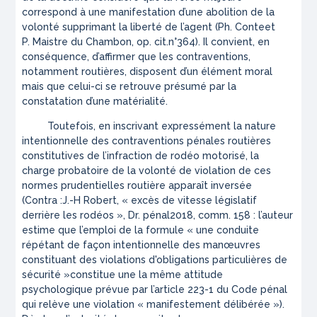
correspond à une manifestation d’une abolition de la
volonté supprimant la liberté de l’agent (Ph. Conteet
P. Maistre du Chambon,
op. cit.
n°364). Il convient, en
conséquence, d’affirmer que les contraventions,
notamment routières, disposent d’un élément moral
mais que celui-ci se retrouve présumé par la
constatation d’une matérialité.
Toutefois, en inscrivant expressément la nature
intentionnelle des contraventions pénales routières
constitutives de l’infraction de rodéo motorisé, la
charge probatoire de la volonté de violation de ces
normes prudentielles routière apparaît inversée
(
Contra :
J.-H Robert, « excès de vitesse législatif
derrière les rodéos »,
Dr. pénal
2018, comm. 158 : l’auteur
estime que l’emploi de la formule «
une conduite
répétant de façon intentionnelle des manœuvres
constituant des violations d'obligations particulières de
sécurité »
constitue une la même attitude
psychologique prévue par l’article 223-1 du Code pénal
qui relève une violation
« manifestement délibérée »
).