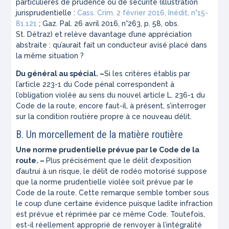
particulières de prudence ou de sécurité (illustration
jurisprudentielle :
Cass. Crim. 2 février 2016,
Inédit
, n°15-
81.121
;
Gaz. Pal
. 26 avril 2016, n°263, p. 58, obs.
St. Détraz) et relève davantage d’une appréciation
abstraite :
qu’aurait fait un conducteur avisé placé dans
la même situation ?
Du général au spécial. –
Si les critères établis par
l’article 223-1 du Code pénal correspondent à
l’obligation violée au sens du nouvel article L. 236-1 du
Code de la route, encore faut-il, à présent, s’interroger
sur la condition routière propre à ce nouveau délit.
B. Un morcellement de la matière routière
Une norme prudentielle prévue par le Code de la
route. –
Plus précisément que le délit d’exposition
d’autrui à un risque, le délit de rodéo motorisé suppose
que la norme prudentielle violée soit prévue par le
Code de la route. Cette remarque semble tomber sous
le coup d’une certaine évidence puisque ladite infraction
est prévue et réprimée par ce même Code.
Toutefois,
est-il réellement approprié de renvoyer à l’intégralité