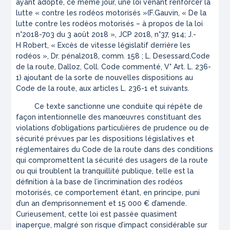
ayant adopté, ce même jour, une loi venant renforcer la
lutte
« contre les rodéos motorisés »
(F.Gauvin, « De la
lutte contre les rodéos motorisés – à propos de la loi
n°2018-703 du 3 août 2018 »,
JCP
2018, n°37, 914; J.-
H Robert, « Excès de vitesse législatif derrière les
rodéos »,
Dr. pénal
2018, comm. 158 ; L. Desessard,
Code
de la route
, Dalloz, Coll. Code commenté, V° Art. L. 236-
1) ajoutant de la sorte de nouvelles dispositions au
Code de la route, aux articles L. 236-1 et suivants.
Ce texte sanctionne une conduite qui répète de
façon intentionnelle des manœuvres constituant des
violations d’obligations particulières de prudence ou de
sécurité prévues par les dispositions législatives et
réglementaires du Code de la route dans des conditions
qui compromettent la sécurité des usagers de la route
ou qui troublent la tranquillité publique, telle est la
définition à la base de l’incrimination des rodéos
motorisés, ce comportement étant, en principe, puni
d’un an d’emprisonnement et 15 000 € d’amende.
Curieusement, cette loi est passée quasiment
inaperçue, malgré son risque d’impact considérable sur