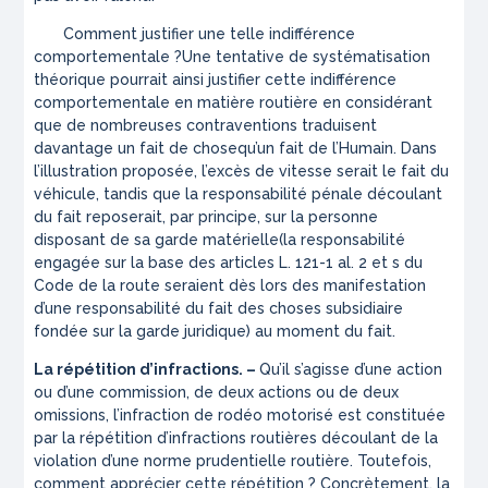
Comment justifier une telle indifférence
comportementale ?
Une tentative de systématisation
théorique pourrait ainsi justifier cette indifférence
comportementale en matière routière en considérant
que de nombreuses contraventions traduisent
davantage
un fait de chose
qu’un
fait de l’Humain
. Dans
l’illustration proposée, l’excès de vitesse serait
le fait du
véhicule
, tandis que la responsabilité pénale découlant
du fait reposerait, par principe, sur la personne
disposant de sa
garde matérielle
(la responsabilité
engagée sur la base des articles L. 121-1 al. 2 et s du
Code de la route seraient dès lors des manifestation
d’une responsabilité du fait des choses subsidiaire
fondée sur la
garde juridique
) au moment du fait.
La répétition d’infractions. –
Qu’il s’agisse d’une action
ou d’une commission, de deux actions ou de deux
omissions, l’infraction de rodéo motorisé est constituée
par la répétition d’infractions routières découlant de la
violation d’une norme prudentielle routière. Toutefois,
comment apprécier cette répétition ? Concrètement, la