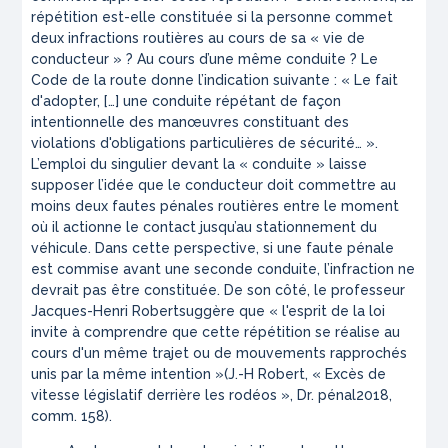
répétition est-elle constituée si la personne commet
deux infractions routières au cours de sa « vie de
conducteur » ? Au cours d’une même conduite ? Le
Code de la route donne l’indication suivante :
« Le fait
d'adopter,
[…]
une conduite répétant de façon
intentionnelle des manœuvres constituant des
violations d'obligations particulières de sécurité… »
.
L’emploi du singulier devant la « conduite » laisse
supposer l’idée que le conducteur doit commettre au
moins deux fautes pénales routières entre le moment
où il actionne le contact jusqu’au stationnement du
véhicule. Dans cette perspective, si une faute pénale
est commise avant une seconde conduite, l’infraction ne
devrait pas être constituée. De son côté, le professeur
Jacques-Henri Robertsuggère que
« l'esprit de la loi
invite à comprendre que cette répétition se réalise au
cours d'un même trajet ou de mouvements rapprochés
unis par la même intention »
(J.-H Robert, « Excès de
vitesse législatif derrière les rodéos »,
Dr. pénal
2018,
comm. 158).