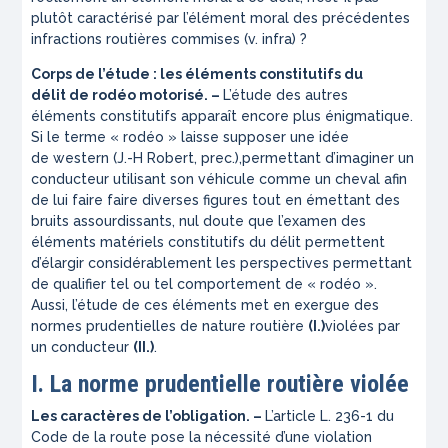
plutôt caractérisé par l’élément moral des précédentes
infractions routières commises (v.
infra
) ?
Corps de l’étude : les éléments constitutifs du
délit de rodéo motorisé. –
L’étude des autres
éléments constitutifs apparaît encore plus énigmatique.
Si le terme « rodéo » laisse supposer une idée
de
western
(J.-H Robert
, prec.),
permettant d’imaginer un
conducteur utilisant son véhicule comme un cheval afin
de lui faire faire diverses figures tout en émettant des
bruits assourdissants, nul doute que l’examen des
éléments matériels constitutifs du délit permettent
d’élargir considérablement les perspectives permettant
de qualifier tel ou tel comportement de « rodéo ».
Aussi, l’étude de ces éléments met en exergue des
normes prudentielles de nature routière
(I.)
violées par
un conducteur
(II.)
.
I. La norme prudentielle routière violée
Les caractères de l’obligation. –
L’article L. 236-1 du
Code de la route pose la nécessité d’une violation