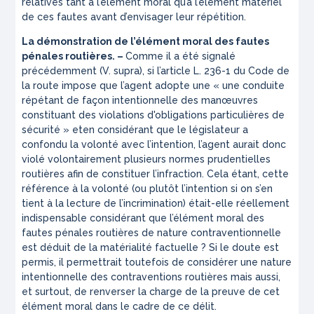
relatives tant à l’élément moral qu’à l’élément matériel
de ces fautes avant d’envisager leur répétition.
La démonstration de l’élément moral des fautes
pénales routières. –
Comme il a été signalé
précédemment (V.
supra
), si l’article L. 236-1 du Code de
la route impose que l’agent adopte une «
une conduite
répétant de façon intentionnelle des manœuvres
constituant des violations d'obligations particulières de
sécurité »
eten considérant que le législateur a
confondu la volonté avec l’intention, l’agent aurait donc
violé volontairement plusieurs normes prudentielles
routières afin de constituer l’infraction. Cela étant, cette
référence à la volonté (ou plutôt l’intention si on s’en
tient à la lecture de l’incrimination) était-elle réellement
indispensable considérant que l’élément moral des
fautes pénales routières de nature contraventionnelle
est déduit de la matérialité factuelle ? Si le doute est
permis, il permettrait toutefois de considérer une nature
intentionnelle des contraventions routières mais aussi,
et surtout, de renverser la charge de la preuve de cet
élément moral dans le cadre de ce délit.