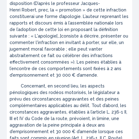
disposition (D’après le professeur Jacques-
Henri Robert,
prec
, la « promotion » de cette infraction
constituerai une forme d’apologie. L’auteur reprenant les
rapports et discours émis à l’assemblée nationale lors
de l’adoption de cette loi en proposant la définition
suivante :
« L'apologie
[…]
consiste à décrire, présenter ou
commenter l'infraction en invitant à porter, sur elle, un
jugement moral favorable ; elle peut vanter
abstraitement ce fait ou célébrer des infractions
effectivement consommées »
). Les peines établies à
l’encontre de ces comportements sont fixées à 2 ans
d’emprisonnement et 30 000 € d’amende.
Concernant, en second lieu, les aspects
pénologiques des rodéos motorisés, le législateur a
prévu des circonstances aggravantes et des peines
complémentaires applicables au délit. Tout d’abord, les
circonstances aggravantes, établies à l’article L. 236-1 II,
III et IV du Code de la route, prévoient,
in limine
, une
aggravation de la peine principale à deux ans
d’emprisonnement et 30 000 € d’amende lorsque ces
faits sont commis en réunion (Art. L. 236-1, II C. Route).