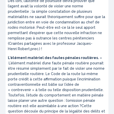
Dès lors, l’autorité de poursuite devra prouver que
l’agent avait la volonté de violer une norme
prudentielle ; la simple constatation de plusieurs
matérialités ne saurait théoriquement suffire pour que la
juridiction entre en voie de condamnation au chef de
rodéo motorisé. Peut-être est-ce là le seul apport
permettant d’espérer que cette nouvelle infraction ne
remplisse pas à outrance les centres pénitenciers
(Craintes partagées avec le professeur Jacques-
Henri Robert,
prec
.) !
L’élément matériel des fautes pénales routières. –
L’élément matériel d’une faute pénale routière pourrait
être résumé simplement par le fait de violer une norme
prudentielle routière. Le Code de la route lui-même
porte crédit à cette affirmation puisque l’incrimination
contraventionnelle est bâtie sur l’idée de
« contrevenir » à telle ou telle disposition prudentielle.
Toutefois, l’étude du comportement en matière pénale
laisse planer une autre question :
l’omission pénale
routière est-elle assimilable à une action ?
Cette
question découle du principe de la légalité des délits et