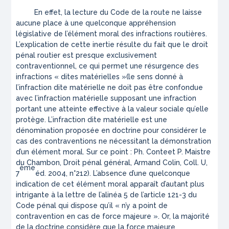
En effet, la lecture du Code de la route ne laisse
aucune place à une quelconque appréhension
législative de l’élément moral des infractions routières.
L’explication de cette inertie résulte du fait que le droit
pénal routier est presque exclusivement
contraventionnel, ce qui permet une résurgence des
infractions « dites
matérielles »
(le sens donné à
l’infraction dite matérielle ne doit pas être confondue
avec l’infraction matérielle supposant une infraction
portant une atteinte effective à la valeur sociale qu’elle
protège. L’infraction dite matérielle est une
dénomination proposée en doctrine pour considérer le
cas des contraventions ne nécessitant la démonstration
d’un élément moral. Sur ce point : Ph. Conteet P. Maistre
du Chambon,
Droit pénal général
, Armand Colin, Coll. U,
ème
7
éd. 2004, n°212). L’absence d’une quelconque
indication de cet élément moral apparaît d’autant plus
intrigante à la lettre de l’alinéa 5 de l’article 121-3 du
Code pénal qui dispose qu’il
« n’y a point de
contravention en cas de force majeure »
. Or, la majorité
de la doctrine considère que la force majeure