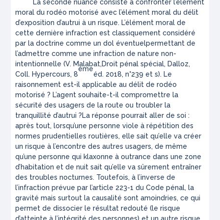
La seconde nuance consiste à confronter l’élément
moral du rodéo motorisé avec l’élément moral du délit
d’exposition d’autrui à un risque. L’élément moral de
cette dernière infraction est classiquement considéré
par la doctrine comme un
dol éventuel
permettant de
l’admettre comme une infraction de nature non-
intentionnelle (V. Malabat,
Droit pénal spécial
, Dalloz,
ème
Coll. Hypercours, 8
éd. 2018, n°239 et s).
Le
raisonnement est-il applicable au délit de rodéo
motorisé ? L’agent souhaite-t-il compromettre la
sécurité des usagers de la route ou troubler la
tranquillité d’autrui ?
La réponse pourrait aller de soi :
après tout, lorsqu’une personne viole à répétition des
normes prudentielles routières, elle sait qu’elle va créer
un risque à l’encontre des autres usagers, de même
qu’une personne qui klaxonne à outrance dans une zone
d’habitation et de nuit sait qu’elle va sûrement entraîner
des troubles nocturnes. Toutefois, à l’inverse de
l’infraction prévue par l’article 223-1 du Code pénal, la
gravité mais surtout la causalité sont amoindries, ce qui
permet de dissocier le résultat redouté (le risque
d’atteinte à l’intégrité des personnes) et un autre risque,