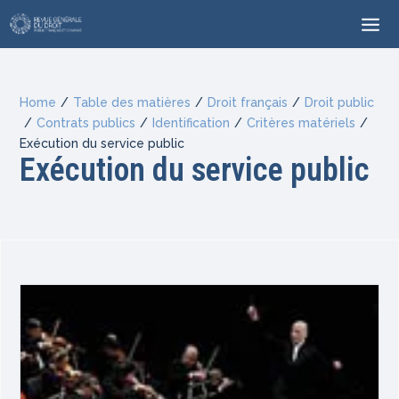
Home
/
Table des matières
/
Droit français
/
Droit public
/
Contrats publics
/
Identification
/
Critères matériels
/
Exécution du service public
Exécution du service public