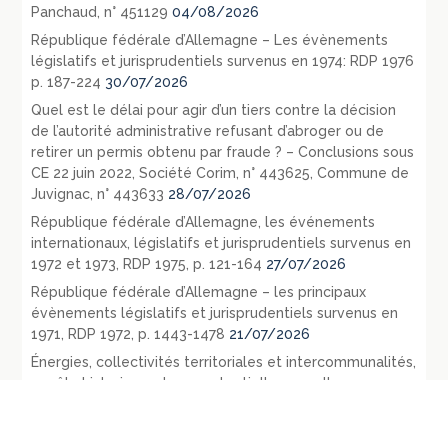
Panchaud, n° 451129
04/08/2026
République fédérale d’Allemagne – Les évènements
législatifs et jurisprudentiels survenus en 1974: RDP 1976
p. 187-224
30/07/2026
Quel est le délai pour agir d’un tiers contre la décision
de l’autorité administrative refusant d’abroger ou de
retirer un permis obtenu par fraude ? – Conclusions sous
CE 22 juin 2022, Société Corim, n° 443625, Commune de
Juvignac, n° 443633
28/07/2026
République fédérale d’Allemagne, les événements
internationaux, législatifs et jurisprudentiels survenus en
1972 et 1973, RDP 1975, p. 121-164
27/07/2026
République fédérale d’Allemagne – les principaux
évènements législatifs et jurisprudentiels survenus en
1971, RDP 1972, p. 1443-1478
21/07/2026
Énergies, collectivités territoriales et intercommunalités,
un rôle historique et une potentielle nouvelle
implication dans les énergies renouvelables citoyennes
21/07/2026