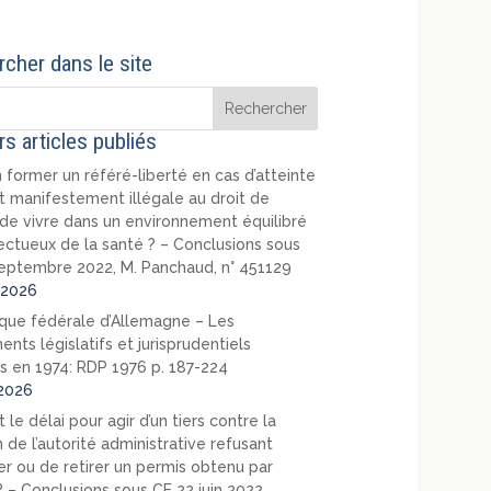
cher dans le site
rs articles publiés
 former un référé-liberté en cas d’atteinte
t manifestement illégale au droit de
de vivre dans un environnement équilibré
ectueux de la santé ? – Conclusions sous
eptembre 2022, M. Panchaud, n° 451129
2026
que fédérale d’Allemagne – Les
nts législatifs et jurisprudentiels
s en 1974: RDP 1976 p. 187-224
2026
 le délai pour agir d’un tiers contre la
 de l’autorité administrative refusant
er ou de retirer un permis obtenu par
? – Conclusions sous CE 22 juin 2022,