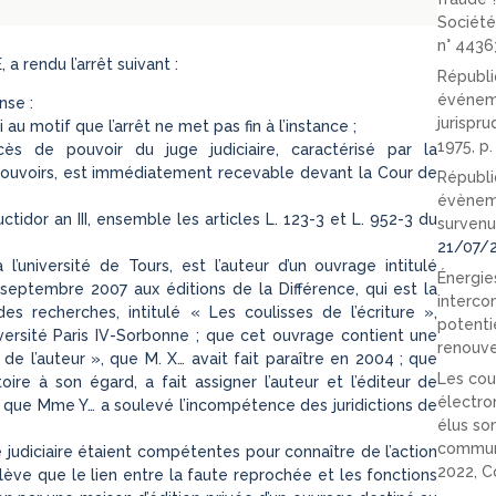
Société
n° 4436
rendu l’arrêt suivant :
Républi
événeme
nse :
jurispr
au motif que l’arrêt ne met pas fin à l’instance ;
1975, p
ès de pouvoir du juge judiciaire, caractérisé par la
pouvoirs, est immédiatement recevable devant la Cour de
Républi
évèneme
ctidor an III, ensemble les articles L. 123-3 et L. 952-3 du
survenu
21/07/
’université de Tours, est l’auteur d’un ouvrage intitulé
Énergies
13 septembre 2007 aux éditions de la Différence, qui est la
interco
es recherches, intitulé « Les coulisses de l’écriture »,
potenti
ersité Paris IV-Sorbonne ; que cet ouvrage contient une
renouve
 de l’auteur », que M. X… avait fait paraître en 2004 ; que
Les cou
oire à son égard, a fait assigner l’auteur et l’éditeur de
électro
re ; que Mme Y… a soulevé l’incompétence des juridictions de
élus so
communi
re judiciaire étaient compétentes pour connaître de l’action
2022, C
elève que le lien entre la faute reprochée et les fonctions