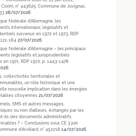
 Corim, n° 443625, Commune de Juvignac,
33
28/07/2026
que fédérale d’Allemagne, les
nts internationaux, législatifs et
udentiels survenus en 1972 et 1973, RDP
. 121-164
27/07/2026
que fédérale d’Allemagne – les principaux
nts législatifs et jurisprudentiels
s en 1971, RDP 1972, p. 1443-1478
2026
, collectivités territoriales et
mmunalités, un rôle historique et une
elle nouvelle implication dans les énergies
lables citoyennes
21/07/2026
rriels, SMS et autres messages,
niques ou non d’ailleurs, échangés par les
nt-ils des documents administratifs
cables ? – Conclusions sous CE 3 juin
ommune d’Arvillard, n° 452218
14/07/2026