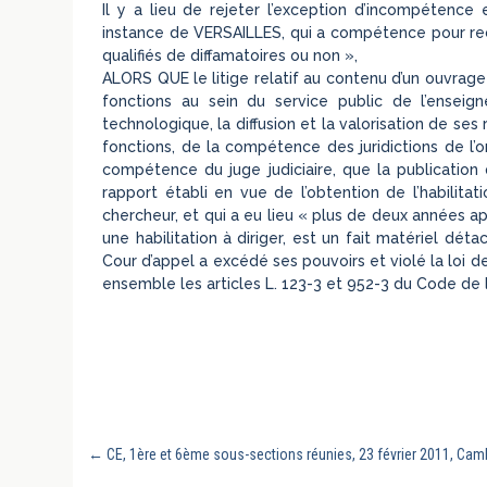
Il y a lieu de rejeter l’exception d’incompétence
instance de VERSAILLES, qui a compétence pour rec
qualifiés de diffamatoires ou non »,
ALORS QUE le litige relatif au contenu d’un ouvrage
fonctions au sein du service public de l’enseig
technologique, la diffusion et la valorisation de se
fonctions, de la compétence des juridictions de l’or
compétence du juge judiciaire, que la publication 
rapport établi en vue de l’obtention de l’habilita
chercheur, et qui a eu lieu « plus de deux années ap
une habilitation à diriger, est un fait matériel dé
Cour d’appel a excédé ses pouvoirs et violé la loi de
ensemble les articles L. 123-3 et 952-3 du Code de l
←
CE, 1ère et 6ème sous-sections réunies, 23 février 2011, Ca