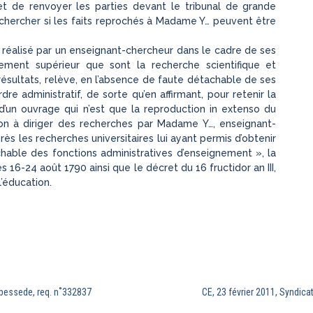
 et de renvoyer les parties devant le tribunal de grande
hercher si les faits reprochés à Madame Y… peuvent être
 réalisé par un enseignant-chercheur dans le cadre de ses
nement supérieur que sont la recherche scientifique et
s résultats, relève, en l’absence de faute détachable de ses
dre administratif, de sorte qu’en affirmant, pour retenir la
d’un ouvrage qui n’est que la reproduction in extenso du
tion à diriger des recherches par Madame Y…, enseignant-
rès les recherches universitaires lui ayant permis d’obtenir
tachable des fonctions administratives d’enseignement », la
s 16-24 août 1790 ainsi que le décret du 16 fructidor an III,
’éducation.
mbessede, req. n˚332837
CE, 23 février 2011, Syndic