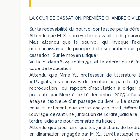
LA COUR DE CASSATION, PREMIÈRE CHAMBRE CIVILE, a 
Sur la recevabilité du pourvoi contestée par la défe
Attendu que M. X… soulève l’irrecevabilité du pourvoi 
Mais attendu que le pourvoi, qui invoque l’exc
méconnaissance du principe de la séparation des 
cassation ; Sur le moyen unique :
Vu la loi des 16-24 août 1790 et le décret du 16 fru
code de l’éducation ;
Attendu que Mme Y…, professeur de littérature à l
« Plagiats, les coulisses de l’écriture », paru le 
reproduction du rapport d’habilitation à diriger d
présenté par Mme Y… le 10 décembre 2005 à l’univ
analyse textuelle d’un passage du livre, « Le sacre
celui-ci, estimant que cette analyse était diffamat
l’ouvrage devant une juridiction de l’ordre judiciai
l’ordre judiciaire pour connaître du litige ;
Attendu que, pour dire que les juridictions de l’ord
en diffamation engagée par M. X…, l’arrêt attaqué r