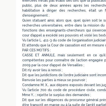
exercées n’était pas établi dès lors que la publicat
public, plus de deux années après les recherch
habilitation à diriger des recherches, était un 
d’enseignement ;
Qu’en statuant ainsi, alors que, quel qu’en soit le 
recherches universitaires, entre dans la mission du
fonctions des enseignants-chercheurs qui s’exerce
cour d’appel a excédé ses pouvoirs et violé les texte
Vu l’article L. 411-3 du code de l’organisation judiciair
Et attendu que la Cour de cassation est en mesure de
PAR CES MOTIFS :
CASSE ET ANNULE, mais seulement en ce qu’il a d
compétentes pour connaître de l’action engagée par
2009 par la cour d’appel de Versailles ;
Dit n’y avoir lieu à renvoi ;
Dit que les juridictions de l’ordre judiciaire sont inc
Renvoie les parties à mieux se pourvoir ;
Condamne M. X… aux dépens exposés devant les juge
Vu l’article 700 du code de procédure civile, c
Mme Y… ; rejette le surplus des demandes ;
Dit que sur les diligences du procureur général prè
être transcrit en marge ou à la suite de l’arrêt parti