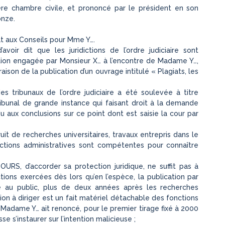
ière chambre civile, et prononcé par le président en son
onze.
t aux Conseils pour Mme Y….
voir dit que les juridictions de l’ordre judiciaire sont
tion engagée par Monsieur X… à l’encontre de Madame Y…,
aison de la publication d’un ouvrage intitulé « Plagiats, les
tribunaux de l’ordre judiciaire a été soulevée à titre
ribunal de grande instance qui faisant droit à la demande
ndu aux conclusions sur ce point dont est saisie la cour par
uit de recherches universitaires, travaux entrepris dans le
dictions administratives sont compétentes pour connaître
OURS, d’accorder sa protection juridique, ne suffit pas à
ctions exercées dès lors qu’en l’espèce, la publication par
né au public, plus de deux années après les recherches
ation à diriger est un fait matériel détachable des fonctions
Madame Y… ait renoncé, pour le premier tirage fixé à 2000
e s’instaurer sur l’intention malicieuse ;