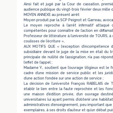
Ainsi fait et jugé par la Cour de cassation, prem
audience publique du vingt-trois février deux mille 
MOYEN ANNEXE au présent arrêt
Moyen produit par la SCP Peignot et Garreau, avoca
Le moyen reproche à l’arrêt infirmatif attaqué d’a
compétentes pour connaître de l’action en diffama
Professeur de littérature à l’université de TOURS, à r
coulisses de l’écriture »,
AUX MOTIFS QUE « l’exception d’incompétence des 
subsidiaire devant le juge de la mise en état du t
principale de nullité de l’assignation, n’a pas répo
l’effet de l’appel ;
Madame Y… soutient que l’ouvrage litigieux est le fr
cadre d’une mission de service public et les juri
d’une action fondée sur une action de service ;
La décision de l’université François RABELAIS de T
établir le lien entre la faute reprochée et les fon
une maison d’édition privée, d’un ouvrage desti
universitaires lui ayant permis d’obtenir une habilit
administratives d’enseignement, peu important que 
exemplaires, à ses droits d’auteur et qu’un débat puiss