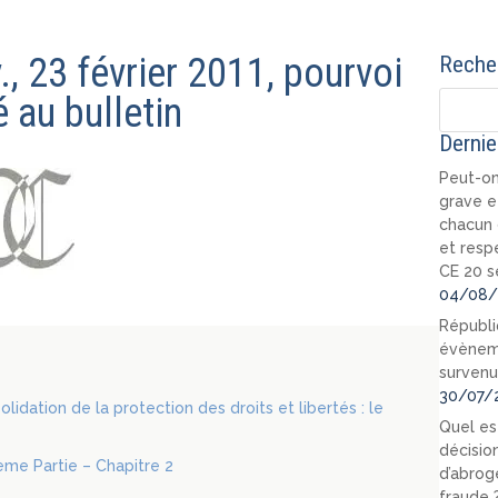
., 23 février 2011, pourvoi
Recher
 au bulletin
Dernie
Peut-on
grave e
chacun 
et resp
CE 20 s
04/08/
Républi
évèneme
survenu
30/07/
olidation de la protection des droits et libertés : le
Quel est
décision
ième Partie – Chapitre 2
d’abrog
fraude 