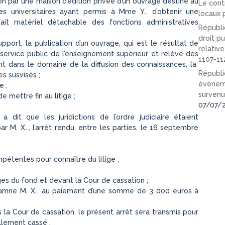
ion par une maison d’édition privée d’un ouvrage destiné au
Le cont
es universitaires ayant permis à Mme Y… d’obtenir une
locaux p
fait matériel détachable des fonctions administratives
Républi
droit pu
support, la publication d’un ouvrage, qui est le résultat de
relativ
 service public de l’enseignement supérieur et relève des
1107-11
nt dans le domaine de la diffusion des connaissances, la
Républi
s susvisés ;
évèneme
e ;
survenu
 mettre fin au litige ;
07/07/
it que les juridictions de l’ordre judiciaire étaient
 M. X…, l’arrêt rendu, entre les parties, le 16 septembre
ompétentes pour connaître du litige ;
s du fond et devant la Cour de cassation ;
ondamne M. X… au paiement d’une somme de 3 000 euros à
s la Cour de cassation, le présent arrêt sera transmis pour
ellement cassé ;