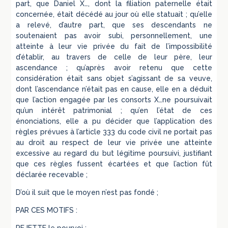
part, que Daniel X…, dont la filiation paternelle était
concernée, était décédé au jour où elle statuait ; qu’elle
a relevé, d’autre part, que ses descendants ne
soutenaient pas avoir subi, personnellement, une
atteinte à leur vie privée du fait de l’impossibilité
d’établir, au travers de celle de leur père, leur
ascendance ; qu’après avoir retenu que cette
considération était sans objet s’agissant de sa veuve,
dont l’ascendance n’était pas en cause, elle en a déduit
que l’action engagée par les consorts X…ne poursuivait
qu’un intérêt patrimonial ; qu’en l’état de ces
énonciations, elle a pu décider que l’application des
règles prévues à l’article 333 du code civil ne portait pas
au droit au respect de leur vie privée une atteinte
excessive au regard du but légitime poursuivi, justifiant
que ces règles fussent écartées et que l’action fût
déclarée recevable ;
D’où il suit que le moyen n’est pas fondé ;
PAR CES MOTIFS :