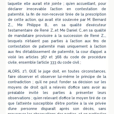
laquelle elle aurait été jointe ; qu’en accueillant, pour
déclarer irrecevable l’action en contestation de
paternité, la fin de non-recevoir tirée de la prescription
de cette action, qui avait été soulevée par M. Bernard
Z…, Me Philippe B… en sa qualité d’exécuteur
testamentaire de René Z…et Me Daniel C…en sa qualité
de mandataire provisoire à la succession de René Z…,
lesquels n’étaient pas parties à l’action aux fins de
contestation de paternité mais uniquement à l’action
aux fins d’établissement de paternité, la cour d’appel a
violé les articles 367 et 368 du code de procédure
civile, ensemble l’article 333 du code civil ;
ALORS, 2°), QUE le juge doit, en toutes circonstances,
faire observer et observer lui-même le principe de la
contradiction ; qu’il ne peut fonder sa décision sur les
moyens de droit qu’il a relevés d’office sans avoir au
préalable invité les parties à présenter leurs
observations ; qu’en relevant d’office le moyen tiré de ce
que l’atteinte susceptible d’être portée à la vie privée
d’une personne disparaît après son décès, sans