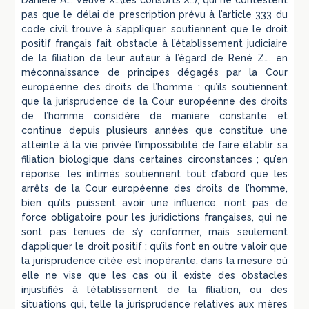
Danièle A…, veuve X…(les consorts X…), qui ne contestent
pas que le délai de prescription prévu à l’article 333 du
code civil trouve à s’appliquer, soutiennent que le droit
positif français fait obstacle à l’établissement judiciaire
de la filiation de leur auteur à l’égard de René Z…, en
méconnaissance de principes dégagés par la Cour
européenne des droits de l’homme ; qu’ils soutiennent
que la jurisprudence de la Cour européenne des droits
de l’homme considère de manière constante et
continue depuis plusieurs années que constitue une
atteinte à la vie privée l’impossibilité de faire établir sa
filiation biologique dans certaines circonstances ; qu’en
réponse, les intimés soutiennent tout d’abord que les
arrêts de la Cour européenne des droits de l’homme,
bien qu’ils puissent avoir une influence, n’ont pas de
force obligatoire pour les juridictions françaises, qui ne
sont pas tenues de s’y conformer, mais seulement
d’appliquer le droit positif ; qu’ils font en outre valoir que
la jurisprudence citée est inopérante, dans la mesure où
elle ne vise que les cas où il existe des obstacles
injustifiés à l’établissement de la filiation, ou des
situations qui, telle la jurisprudence relatives aux mères