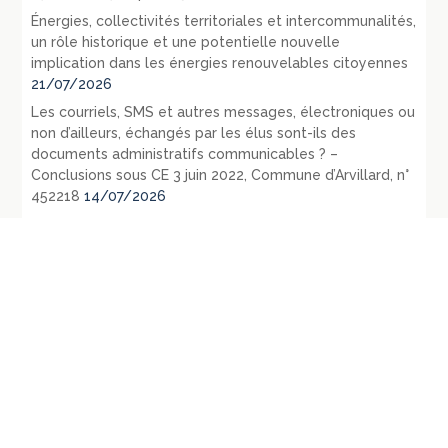
Énergies, collectivités territoriales et intercommunalités,
un rôle historique et une potentielle nouvelle
implication dans les énergies renouvelables citoyennes
21/07/2026
Les courriels, SMS et autres messages, électroniques ou
non d’ailleurs, échangés par les élus sont-ils des
documents administratifs communicables ? –
Conclusions sous CE 3 juin 2022, Commune d’Arvillard, n°
452218
14/07/2026
Le contrôle des consultations et référendums locaux
par le juge administratif
13/07/2026
République fédérale d’Allemagne – L’évolution du droit
public en 1971 – La loi du 27 juillet 1871 relative aux
opérations d’urbanisme: RDP 1972 p. 1107-1128
09/07/2026
République fédérale d’Allemagne – Les principaux
évènements législatifs et jurisprudentiels survenus en
1970: RDP 1972, p. 135-165
07/07/2026