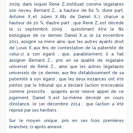
2009, dans lequel René Z…instituait comme légataires
son neveu, Bernard Z…, à hauteur de 60 %, d’une part,
Antoine X…et Julien X…(fils de Daniel X…), chacun à
hauteur de 20 %, d’autre part ; que René Z…est décédé
le 11 septembre 2009 ; qu’estimant être le fils
biologique de ce dernier, Daniel X…a, le 24 novembre
2011, assigné sa mère ainsi que les autres ayants droit
de Louis X…aux fins de contestation de la paternité de
celui-ci à son égard ; que, parallèlement, il a fait
assigner Bernard Z…, pris en sa qualité de légataire
universel de René Z…, ainsi que les autres légataires
universels de ce dernier, aux fins d’établissement de sa
paternité à son égard ; que les deux instances ont été
jointes par le tribunal qui a déclaré l’action irrecevable
comme prescrite ; qu’après avoir relevé appel de ce
jugement, Daniel X…est lui-même décédé en cours
d’instance, le 1er décembre 2014 ; que l’action a été
reprise par ses héritiers ;
Sur le moyen unique, pris en ses trois premières
branches, ci-après annexé :