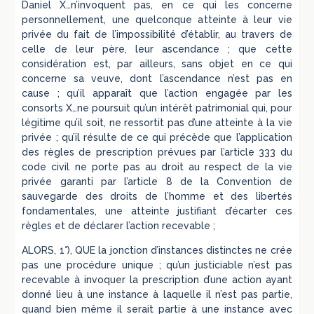
Daniel X…n’invoquent pas, en ce qui les concerne
personnellement, une quelconque atteinte à leur vie
privée du fait de l’impossibilité d’établir, au travers de
celle de leur père, leur ascendance ; que cette
considération est, par ailleurs, sans objet en ce qui
concerne sa veuve, dont l’ascendance n’est pas en
cause ; qu’il apparaît que l’action engagée par les
consorts X…ne poursuit qu’un intérêt patrimonial qui, pour
légitime qu’il soit, ne ressortit pas d’une atteinte à la vie
privée ; qu’il résulte de ce qui précède que l’application
des règles de prescription prévues par l’article 333 du
code civil ne porte pas au droit au respect de la vie
privée garanti par l’article 8 de la Convention de
sauvegarde des droits de l’homme et des libertés
fondamentales, une atteinte justifiant d’écarter ces
règles et de déclarer l’action recevable ;
ALORS, 1°), QUE la jonction d’instances distinctes ne crée
pas une procédure unique ; qu’un justiciable n’est pas
recevable à invoquer la prescription d’une action ayant
donné lieu à une instance à laquelle il n’est pas partie,
quand bien même il serait partie à une instance avec