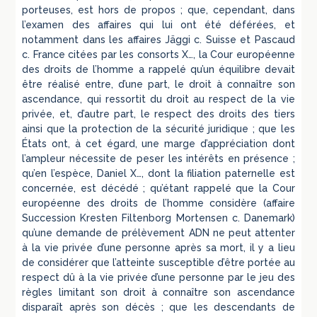
porteuses, est hors de propos ; que, cependant, dans
l’examen des affaires qui lui ont été déférées, et
notamment dans les affaires Jäggi c. Suisse et Pascaud
c. France citées par les consorts X…, la Cour européenne
des droits de l’homme a rappelé qu’un équilibre devait
être réalisé entre, d’une part, le droit à connaître son
ascendance, qui ressortit du droit au respect de la vie
privée, et, d’autre part, le respect des droits des tiers
ainsi que la protection de la sécurité juridique ; que les
États ont, à cet égard, une marge d’appréciation dont
l’ampleur nécessite de peser les intérêts en présence ;
qu’en l’espèce, Daniel X…, dont la filiation paternelle est
concernée, est décédé ; qu’étant rappelé que la Cour
européenne des droits de l’homme considère (affaire
Succession Kresten Filtenborg Mortensen c. Danemark)
qu’une demande de prélèvement ADN ne peut attenter
à la vie privée d’une personne après sa mort, il y a lieu
de considérer que l’atteinte susceptible d’être portée au
respect dû à la vie privée d’une personne par le jeu des
règles limitant son droit à connaître son ascendance
disparaît après son décès ; que les descendants de