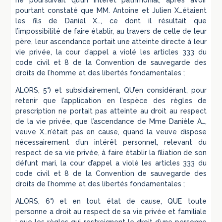
ne poursuivait qu’un intérêt patrimonial, après avoir
pourtant constaté que MM. Antoine et Julien X…étaient
les fils de Daniel X…, ce dont il résultait que
l’impossibilité de faire établir, au travers de celle de leur
père, leur ascendance portait une atteinte directe à leur
vie privée, la cour d’appel a violé les articles 333 du
code civil et 8 de la Convention de sauvegarde des
droits de l’homme et des libertés fondamentales ;
ALORS, 5°) et subsidiairement, QU’en considérant, pour
retenir que l’application en l’espèce des règles de
prescription ne portait pas atteinte au droit au respect
de la vie privée, que l’ascendance de Mme Danièle A…,
veuve X…n’était pas en cause, quand la veuve dispose
nécessairement d’un intérêt personnel, relevant du
respect de sa vie privée, à faire établir la filiation de son
défunt mari, la cour d’appel a violé les articles 333 du
code civil et 8 de la Convention de sauvegarde des
droits de l’homme et des libertés fondamentales ;
ALORS, 6°) et en tout état de cause, QUE toute
personne a droit au respect de sa vie privée et familiale