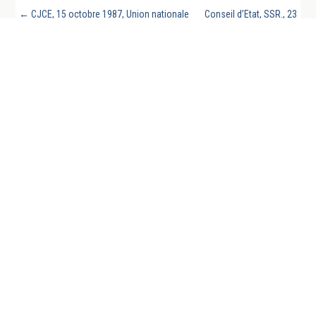
←
CJCE, 15 octobre 1987, Union nationale
Conseil d’Etat, SSR., 23
des entraîneurs et cadres techniques
octobre 1987, Bertin,
professionnels du football (Unectef) contre
requête numéro 36546,
Georges Heylens et autres, Aff. n°222/86
mentionné aux tables
→
REVUE GÉNÉRALE DU DROIT PUBLIC FRANCAIS
ET COMPARE EST UN SITE DE LA CHAIRE DE
DROIT PUBLIC FRANÇAIS DE L’UNIVERSITÉ DE
LA SARRE