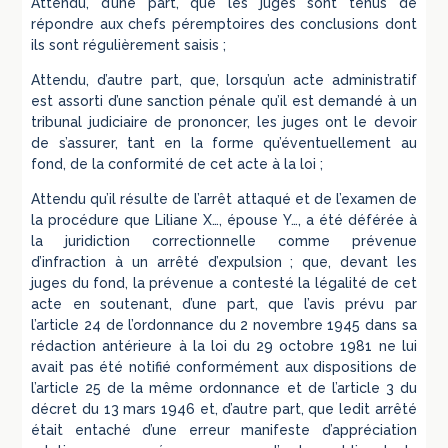
Attendu, d’une part, que les juges sont tenus de
répondre aux chefs péremptoires des conclusions dont
ils sont régulièrement saisis ;
Attendu, d’autre part, que, lorsqu’un acte administratif
est assorti d’une sanction pénale qu’il est demandé à un
tribunal judiciaire de prononcer, les juges ont le devoir
de s’assurer, tant en la forme qu’éventuellement au
fond, de la conformité de cet acte à la loi ;
Attendu qu’il résulte de l’arrêt attaqué et de l’examen de
la procédure que Liliane X…, épouse Y…, a été déférée à
la juridiction correctionnelle comme prévenue
d’infraction à un arrêté d’expulsion ; que, devant les
juges du fond, la prévenue a contesté la légalité de cet
acte en soutenant, d’une part, que l’avis prévu par
l’article 24 de l’ordonnance du 2 novembre 1945 dans sa
rédaction antérieure à la loi du 29 octobre 1981 ne lui
avait pas été notifié conformément aux dispositions de
l’article 25 de la même ordonnance et de l’article 3 du
décret du 13 mars 1946 et, d’autre part, que ledit arrêté
était entaché d’une erreur manifeste d’appréciation