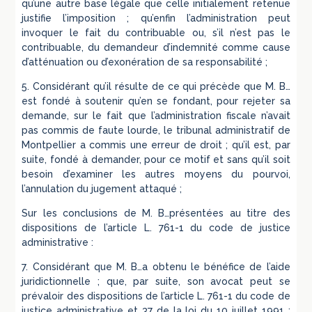
qu’une autre base légale que celle initialement retenue
justifie l’imposition ; qu’enfin l’administration peut
invoquer le fait du contribuable ou, s’il n’est pas le
contribuable, du demandeur d’indemnité comme cause
d’atténuation ou d’exonération de sa responsabilité ;
5. Considérant qu’il résulte de ce qui précède que M. B…
est fondé à soutenir qu’en se fondant, pour rejeter sa
demande, sur le fait que l’administration fiscale n’avait
pas commis de faute lourde, le tribunal administratif de
Montpellier a commis une erreur de droit ; qu’il est, par
suite, fondé à demander, pour ce motif et sans qu’il soit
besoin d’examiner les autres moyens du pourvoi,
l’annulation du jugement attaqué ;
Sur les conclusions de M. B…présentées au titre des
dispositions de l’article L. 761-1 du code de justice
administrative :
7. Considérant que M. B…a obtenu le bénéfice de l’aide
juridictionnelle ; que, par suite, son avocat peut se
prévaloir des dispositions de l’article L. 761-1 du code de
justice administrative et 37 de la loi du 10 juillet 1991 ;