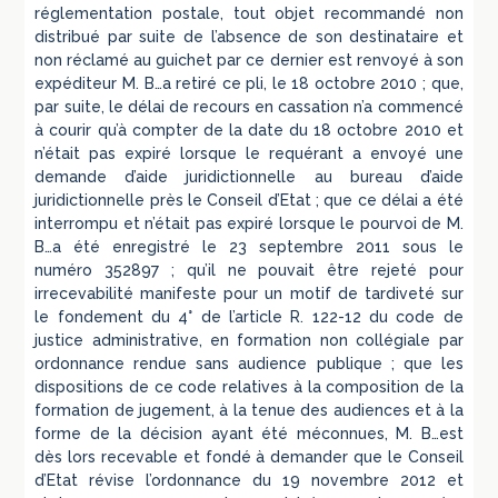
réglementation postale, tout objet recommandé non
distribué par suite de l’absence de son destinataire et
non réclamé au guichet par ce dernier est renvoyé à son
expéditeur M. B…a retiré ce pli, le 18 octobre 2010 ; que,
par suite, le délai de recours en cassation n’a commencé
à courir qu’à compter de la date du 18 octobre 2010 et
n’était pas expiré lorsque le requérant a envoyé une
demande d’aide juridictionnelle au bureau d’aide
juridictionnelle près le Conseil d’Etat ; que ce délai a été
interrompu et n’était pas expiré lorsque le pourvoi de M.
B…a été enregistré le 23 septembre 2011 sous le
numéro 352897 ; qu’il ne pouvait être rejeté pour
irrecevabilité manifeste pour un motif de tardiveté sur
le fondement du 4° de l’article R. 122-12 du code de
justice administrative, en formation non collégiale par
ordonnance rendue sans audience publique ; que les
dispositions de ce code relatives à la composition de la
formation de jugement, à la tenue des audiences et à la
forme de la décision ayant été méconnues, M. B…est
dès lors recevable et fondé à demander que le Conseil
d’Etat révise l’ordonnance du 19 novembre 2012 et