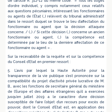
de l’article R. 312-12 du même code: » Tous les litiges
d’ordre individuel, y compris notamment ceux relatifs
aux questions pécuniaires, intéressant les fonctionnaires
ou agents de l’État (…) relèvent du tribunal administratif
dans le ressort duquel se trouve le lieu d’affectation du
fonctionnaire ou agent que la décision attaquée
concerne. / (…) / Si cette décision (…) concerne un ancien
fonctionnaire ou agent, (…) la compétence est
déterminée par le lieu de la dernière affectation de ce
fonctionnaire ou agent « .
Sur la recevabilité de la requête et sur la compétence
du Conseil d’Etat en premier ressort :
5. L’avis par lequel la Haute Autorité pour la
transparence de la vie publique s’est prononcée sur la
compatibilité du projet d’activité privée lucrative de M.
B… avec les fonctions de secrétaire général du ministère
de l’Europe et des affaires étrangères qu’il a exercées
jusqu’en juillet 2019 a le caractère d’une décision
susceptible de faire l’objet d’un recours pour excès de
pouvoir, dont le Conseil d’Etat est, en application des