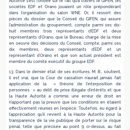
Autorité s’est fondée sur le fait qu’à travers le GIFEN, les
sociétés EDF et Orano jouaient un rôle prépondérant
dans l’organisation du salon WNE. Or, il ressort des
pièces du dossier que le Conseil du GIFEN, qui assure
l’administration du groupement, compte parmi ses dix-
huit membres trois représentants d’EDF et deux
représentants d’Orano, que le Bureau, chargé de la mise
en oeuvre des décisions du Conseil, compte, parmi ses
dix membres, deux représentants d’EDF et un
représentant d’Orano et que son actuel président est
membre du comité exécutif du groupe EDF.
13. Dans le dernier état de ses écritures, M. B… soutient,
il est vrai, que la Cour de cassation n’aurait jamais fait
application de la » théorie de l’interposition de
personnes » au délit de prise illégale d’intérêts et que
la Haute Autorité a commis une erreur de droit en
n’apportant pas la preuve que les conditions en étaient
effectivement réunies en l’espèce. Toutefois, eu égard à
l’appréciation qu’il revient à la Haute Autorité pour la
transparence de la vie publique de porter sur le risque
pénal, telle que précisée au point 9 ci-dessus, au fait