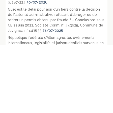
p. 187-224
30/07/2026
Quel est le délai pour agir d’un tiers contre la décision
de l’autorité administrative refusant d’abroger ou de
retirer un permis obtenu par fraude ? – Conclusions sous
CE 22 juin 2022, Société Corim, n° 443625, Commune de
Juvignac, n° 443633
28/07/2026
République fédérale d’Allemagne, les événements
internationaux, législatifs et jurisprudentiels survenus en
1972 et 1973, RDP 1975, p. 121-164
27/07/2026
République fédérale d’Allemagne – les principaux
évènements législatifs et jurisprudentiels survenus en
1971, RDP 1972, p. 1443-1478
21/07/2026
Énergies, collectivités territoriales et intercommunalités,
un rôle historique et une potentielle nouvelle
implication dans les énergies renouvelables citoyennes
21/07/2026
Les courriels, SMS et autres messages, électroniques ou
non d’ailleurs, échangés par les élus sont-ils des
documents administratifs communicables ? –
Conclusions sous CE 3 juin 2022, Commune d’Arvillard, n°