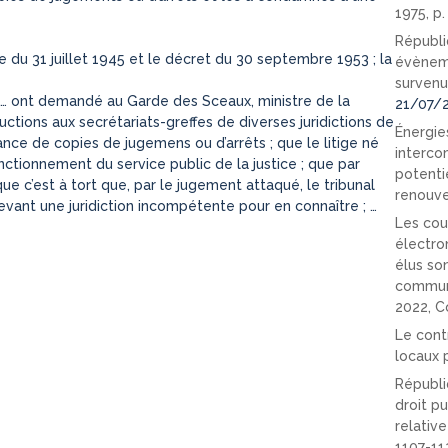
1975, p
Républi
e du 31 juillet 1945 et le décret du 30 septembre 1953 ; la
évèneme
survenu
 X… ont demandé au Garde des Sceaux, ministre de la
21/07/
ructions aux secrétariats-greffes de diverses juridictions de
Énergies
vrance de copies de jugemens ou d’arrêts ; que le litige né
interco
ctionnement du service public de la justice ; que par
potenti
ue c’est à tort que, par le jugement attaqué, le tribunal
renouve
vant une juridiction incompétente pour en connaître ; …
Les cou
électro
élus so
communi
2022, C
Le cont
locaux p
Républi
droit pu
relativ
1107-11