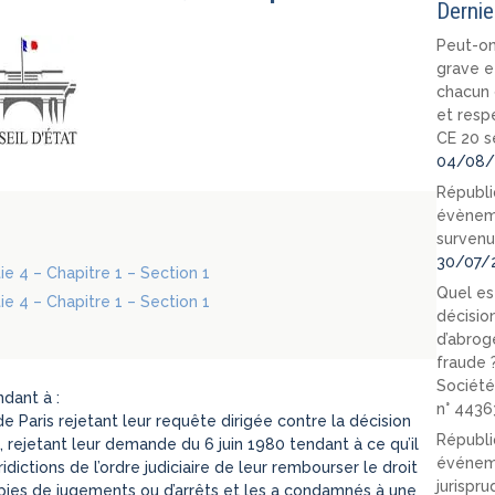
Dernie
Peut-on
grave e
chacun 
et resp
CE 20 s
04/08/
Républi
évèneme
survenu
30/07/
tie 4 – Chapitre 1 – Section 1
Quel est
tie 4 – Chapitre 1 – Section 1
décision
d’abrog
fraude 
Société
dant à :
n° 4436
de Paris rejetant leur requête dirigée contre la décision
Républi
, rejetant leur demande du 6 juin 1980 tendant à ce qu’il
événeme
idictions de l’ordre judiciaire de leur rembourser le droit
jurispr
copies de jugements ou d’arrêts et les a condamnés à une