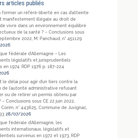
rs articles publiés
 former un référé-liberté en cas d’atteinte
t manifestement illégale au droit de
de vivre dans un environnement équilibré
ectueux de la santé ? – Conclusions sous
eptembre 2022, M. Panchaud, n° 451129
2026
que fédérale d’Allemagne – Les
nts législatifs et jurisprudentiels
s en 1974: RDP 1976 p. 187-224
2026
 le délai pour agir d’un tiers contre la
 de l’autorité administrative refusant
er ou de retirer un permis obtenu par
? – Conclusions sous CE 22 juin 2022,
 Corim, n° 443625, Commune de Juvignac,
33
28/07/2026
que fédérale d’Allemagne, les
nts internationaux, législatifs et
udentiels survenus en 1972 et 1973, RDP