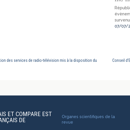
Républi
évèneme
survenu
07/07/
tation des services de radio-télévision mis à la disposition du
Conseil d’
AIS ET COMPARE EST
Organes scientifiques de la
RANÇAIS DE
revue