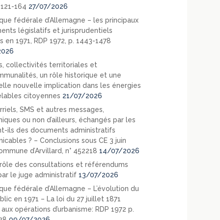
. 121-164
27/07/2026
que fédérale d’Allemagne – les principaux
nts législatifs et jurisprudentiels
s en 1971, RDP 1972, p. 1443-1478
2026
, collectivités territoriales et
mmunalités, un rôle historique et une
elle nouvelle implication dans les énergies
lables citoyennes
21/07/2026
rriels, SMS et autres messages,
niques ou non d’ailleurs, échangés par les
nt-ils des documents administratifs
cables ? – Conclusions sous CE 3 juin
ommune d’Arvillard, n° 452218
14/07/2026
rôle des consultations et référendums
ar le juge administratif
13/07/2026
que fédérale d’Allemagne – L’évolution du
blic en 1971 – La loi du 27 juillet 1871
e aux opérations d’urbanisme: RDP 1972 p.
28
09/07/2026