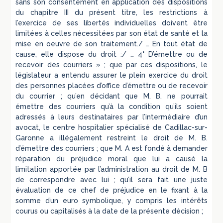
sans son consentement en application des dispositions
du chapitre III du présent titre, les restrictions à
l’exercice de ses libertés individuelles doivent être
limitées à celles nécessitées par son état de santé et la
mise en oeuvre de son traitement./ … En tout état de
cause, elle dispose du droit :/ … 4° D’émettre ou de
recevoir des courriers » ; que par ces dispositions, le
législateur a entendu assurer le plein exercice du droit
des personnes placées d’office d’émettre ou de recevoir
du courrier ; qu’en décidant que M. B. ne pourrait
émettre des courriers qu’à la condition qu’ils soient
adressés à leurs destinataires par l’intermédiaire d’un
avocat, le centre hospitalier spécialisé de Cadillac-sur-
Garonne a illégalement restreint le droit de M. B.
d’émettre des courriers ; que M. A est fondé à demander
réparation du préjudice moral que lui a causé la
limitation apportée par l’administration au droit de M. B
de correspondre avec lui ; qu’il sera fait une juste
évaluation de ce chef de préjudice en le fixant à la
somme d’un euro symbolique, y compris les intérêts
courus ou capitalisés à la date de la présente décision ;