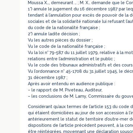
Moussa X…, demeurant … ; M. X… demande que le Conse
1°) annule le jugement du 16 décembre 1987 par lequ
tendant à l’annulation pour excès de pouvoir de la d
sociales et de la solidarité nationale lui refusant l’a
du code de la nationalité française ;
2°) annule ladite décision ;
Vu les autres pièces du dossier ;
Vu le code de la nationalité française ;
Vu la loi n° 79-587 du 11 juillet 1979, relative à la m
relations entre l’administration et le public ;
Vu le code des tribunaux administratifs et des cours 
Vu l’ordonnance n° 45-1708 du 31 juillet 1945, le dé
31 décembre 1987 ;
Après avoir entendu en audience publique :
– le rapport de M. Piveteau, Auditeur,
– les conclusions de M. Lamy, Commissaire du gouv
Considérant qu’aux termes de l’article 153 du code d
qui étaient domiciliées au jour de son accession à l’i
antérieurement le statut de territoire d’outre-mer d
dispositions de l’article précédent peuvent, à la cond
être réintégrées, moyennant une déclaration souscri