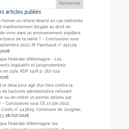
rs articles publiés
 former un référé-liberté en cas d’atteinte
t manifestement illégale au droit de
de vivre dans un environnement équilibré
ectueux de la santé ? – Conclusions sous
eptembre 2022, M. Panchaud, n° 451129
2026
que fédérale d’Allemagne – Les
nts législatifs et jurisprudentiels
s en 1974: RDP 1976 p. 187-224
2026
 le délai pour agir d’un tiers contre la
 de l’autorité administrative refusant
er ou de retirer un permis obtenu par
? – Conclusions sous CE 22 juin 2022,
 Corim, n° 443625, Commune de Juvignac,
33
28/07/2026
que fédérale d’Allemagne, les