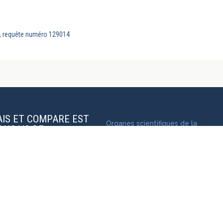
s, requête numéro 129014
AIS ET COMPARE EST
Organes scientifiques de la
RANÇAIS DE
revue
Charte éditoriale
Soumettre une publication
Mentions légales