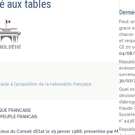
é aux tables
Dernie
Peut-on
grave e
chacun 
et resp
CE 20 s
04/08/
Républi
évèneme
survenu
30/07/
acle à l’acquisition de la nationalité française
Quel est
décision
d’abrog
fraude 
QUE FRANCAISE
Société
 PEUPLE FRANCAIS
n° 4436
Républi
ieux du Conseil d’Etat le 29 janvier 1988, présentée par M.