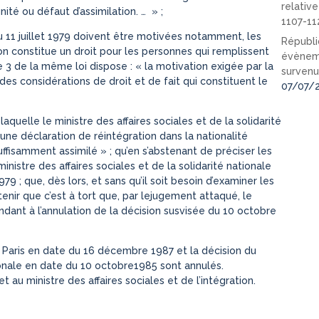
relativ
nité ou défaut d’assimilation. … » ;
1107-11
du 11 juillet 1979 doivent être motivées notamment, les
Républi
ion constitue un droit pour les personnes qui remplissent
évèneme
cle 3 de la même loi dispose : « la motivation exigée par la
survenu
des considérations de droit et de fait qui constituent le
07/07/
quelle le ministre des affaires sociales et de la solidarité
e une déclaration de réintégration dans la nationalité
ffisamment assimilé » ; qu’en s’abstenant de préciser les
inistre des affaires sociales et de la solidarité nationale
1979 ; que, dès lors, et sans qu’il soit besoin d’examiner les
enir que c’est à tort que, par lejugement attaqué, le
endant à l’annulation de la décision susvisée du 10 octobre
de Paris en date du 16 décembre 1987 et la décision du
ationale en date du 10 octobre1985 sont annulés.
et au ministre des affaires sociales et de l’intégration.