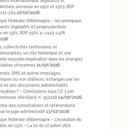
nts internationaux, législatifs et
udentiels survenus en 1972 et 1973, RDP
. 121-164
27/07/2026
que fédérale d’Allemagne – les principaux
nts législatifs et jurisprudentiels
s en 1971, RDP 1972, p. 1443-1478
2026
, collectivités territoriales et
mmunalités, un rôle historique et une
elle nouvelle implication dans les énergies
lables citoyennes
21/07/2026
rriels, SMS et autres messages,
niques ou non d’ailleurs, échangés par les
nt-ils des documents administratifs
cables ? – Conclusions sous CE 3 juin
ommune d’Arvillard, n° 452218
14/07/2026
rôle des consultations et référendums
ar le juge administratif
13/07/2026
que fédérale d’Allemagne – L’évolution du
blic en 1971 – La loi du 27 juillet 1871