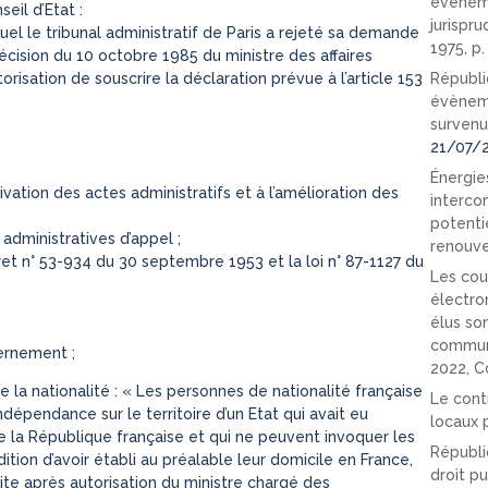
événeme
il d’Etat :
jurispr
el le tribunal administratif de Paris a rejeté sa demande
1975, p
écision du 10 octobre 1985 du ministre des affaires
utorisation de souscrire la déclaration prévue à l’article 153
Républi
évèneme
survenu
21/07/
Énergies
otivation des actes administratifs et à l’amélioration des
interco
potenti
administratives d’appel ;
renouve
cret n° 53-934 du 30 septembre 1953 et la loi n° 87-1127 du
Les cou
électro
élus so
communi
ernement ;
2022, C
e la nationalité : « Les personnes de nationalité française
Le cont
ndépendance sur le territoire d’un Etat qui avait eu
locaux p
e la République française et qui ne peuvent invoquer les
Républi
ition d’avoir établi au préalable leur domicile en France,
droit pu
te après autorisation du ministre chargé des