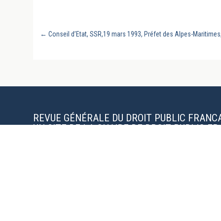
←
Conseil d’Etat, SSR,19 mars 1993, Préfet des Alpes-Maritime
REVUE GÉNÉRALE DU DROIT PUBLIC FRANC
UN SITE DE LA CHAIRE DE DROIT PUBLIC F
L’UNIVERSITÉ DE LA SARRE