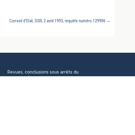
Conseil d’Etat, SSR, 2 avril 1993, requête numéro 129906
→
Revues, conclusions sous arrêts du
Conseil d'État, doctrine, manuels et
thèses universitaires, rééditions des
grands auteurs classiques,
jurisprudences, chroniques et colloques
pour les chercheurs, praticiens et
étudiants en droit.