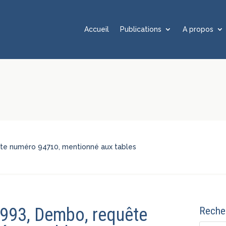
Accueil
Publications
A propos
ête numéro 94710, mentionné aux tables
1993, Dembo, requête
Recher