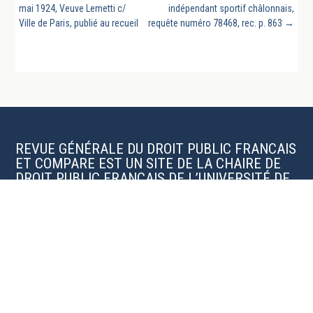
mai 1924, Veuve Lemetti c/
indépendant sportif châlonnais,
Ville de Paris, publié au recueil
requête numéro 78468, rec. p. 863
→
REVUE GÉNÉRALE DU DROIT PUBLIC FRANCAIS
ET COMPARE EST UN SITE DE LA CHAIRE DE
DROIT PUBLIC FRANÇAIS DE L’UNIVERSITÉ DE
LA SARRE
Organes scientifiques de la revue
Charte éditoriale