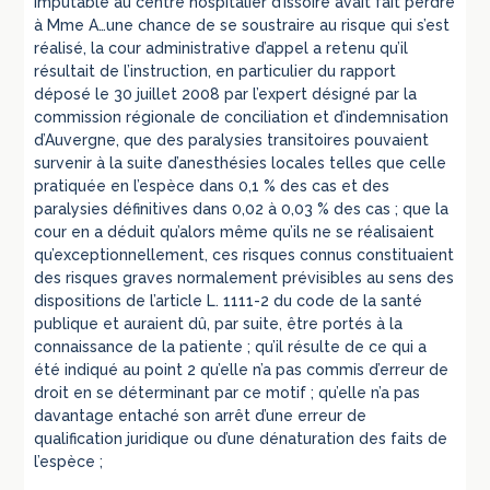
imputable au centre hospitalier d’Issoire avait fait perdre
à Mme A…une chance de se soustraire au risque qui s’est
réalisé, la cour administrative d’appel a retenu qu’il
résultait de l’instruction, en particulier du rapport
déposé le 30 juillet 2008 par l’expert désigné par la
commission régionale de conciliation et d’indemnisation
d’Auvergne, que des paralysies transitoires pouvaient
survenir à la suite d’anesthésies locales telles que celle
pratiquée en l’espèce dans 0,1 % des cas et des
paralysies définitives dans 0,02 à 0,03 % des cas ; que la
cour en a déduit qu’alors même qu’ils ne se réalisaient
qu’exceptionnellement, ces risques connus constituaient
des risques graves normalement prévisibles au sens des
dispositions de l’article L. 1111-2 du code de la santé
publique et auraient dû, par suite, être portés à la
connaissance de la patiente ; qu’il résulte de ce qui a
été indiqué au point 2 qu’elle n’a pas commis d’erreur de
droit en se déterminant par ce motif ; qu’elle n’a pas
davantage entaché son arrêt d’une erreur de
qualification juridique ou d’une dénaturation des faits de
l’espèce ;