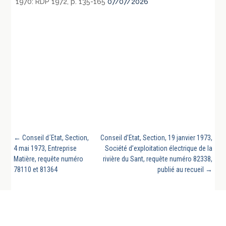
1970: RDP 1972, p. 135-165
07/07/2026
←
Conseil d´Etat, Section,
Conseil d’Etat, Section, 19 janvier 1973,
4 mai 1973, Entreprise
Société d’exploitation électrique de la
Matière, requête numéro
rivière du Sant, requête numéro 82338,
78110 et 81364
publié au recueil
→