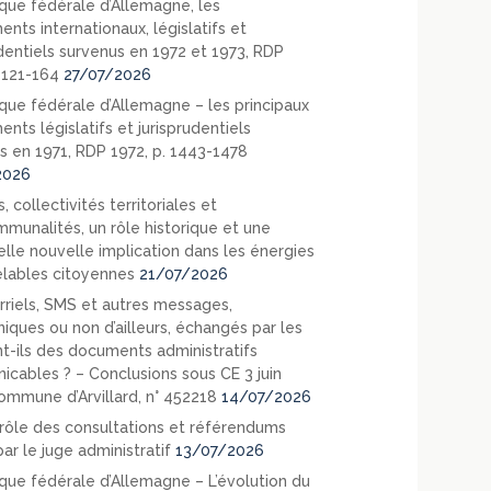
que fédérale d’Allemagne, les
nts internationaux, législatifs et
udentiels survenus en 1972 et 1973, RDP
. 121-164
27/07/2026
que fédérale d’Allemagne – les principaux
nts législatifs et jurisprudentiels
s en 1971, RDP 1972, p. 1443-1478
2026
, collectivités territoriales et
mmunalités, un rôle historique et une
elle nouvelle implication dans les énergies
lables citoyennes
21/07/2026
rriels, SMS et autres messages,
niques ou non d’ailleurs, échangés par les
nt-ils des documents administratifs
cables ? – Conclusions sous CE 3 juin
ommune d’Arvillard, n° 452218
14/07/2026
rôle des consultations et référendums
ar le juge administratif
13/07/2026
que fédérale d’Allemagne – L’évolution du