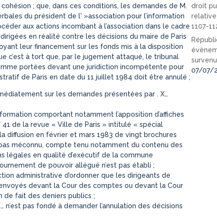
 cohésion ; que, dans ces conditions, les demandes de M.
droit pu
rbales du président de l' »association pour l’information
relativ
rocéder aux actions incombant à l’association dans le cadre
1107-11
igées en réalité contre les décisions du maire de Paris
Républi
yant leur financement sur les fonds mis à la disposition
évèneme
à que c’est à tort que, par le jugement attaqué, le tribunal
survenu
comme portées devant une juridiction incompétente pour
07/07/
stratif de Paris en date du 11 juillet 1984 doit être annulé ;
 immédiatement sur les demandes présentées par . X…
formation comportant notamment l’apposition d’affiches
° 41 de la revue « Ville de Paris » intitulé « spécial
 la diffusion en février et mars 1983 de vingt brochures
s n’a pas méconnu, compte tenu notamment du contenu des
ions légales en qualité d’exécutif de la commune
ournement de pouvoir allégué n’est pas établi ;
iction administrative d’ordonner que les dirigeants de
t renvoyés devant la Cour des comptes ou devant la Cour
de fait des deniers publics ;
X… n’est pas fondé à demander l’annulation des décisions