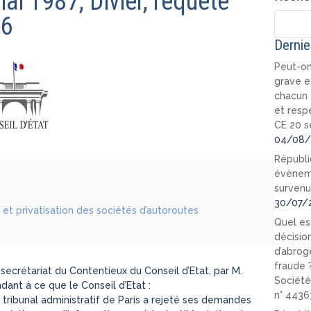
mai 1987, Divier, requête
66
Dernie
Peut-on
grave e
chacun 
et resp
CE 20 s
04/08/
Républi
évèneme
survenu
30/07/
et privatisation des sociétés d’autoroutes
Quel est
décision
d’abrog
fraude 
secrétariat du Contentieux du Conseil d’Etat, par M.
Société
dant à ce que le Conseil d’Etat :
n° 4436
e tribunal administratif de Paris a rejeté ses demandes