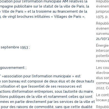
ciation pour l’information municipale AIM relatives la
Républi
agne publicitaire sur le statut de la ville de Paris, la
événeme
ille de Paris » et la troisième au financement de la
jurispr
3, de vingt brochures intitulées « Villages de Paris »,
1975, p
Républi
évèneme
survenu
21/07/
Énergies
0 septembre 1953 ;
interco
potenti
renouve
 gouvernement ;
Les cou
électro
' »association pour l’information municipale » est
élus so
ue son bureau est composé de deux élus et de deux hauts
communi
 cotisation et que l’essentiel de ses ressources est
2022, C
ctions d’information entreprises, sous l’autorité du maire,
Le cont
ations publiques de la ville et notamment celles qui sont
locaux p
enées en partie directement par les services de la ville et
on, pour des raisons de commodité, sans que cette dualité
Républi