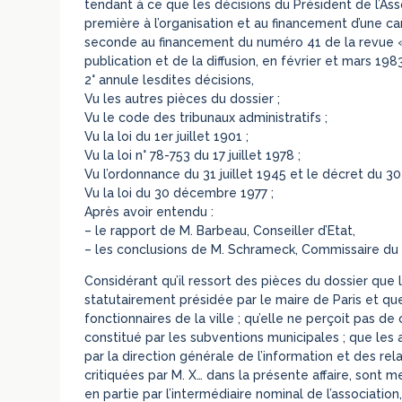
tendant à ce que les décisions du Président de l’Asso
première à l’organisation et au financement d’une camp
seconde au financement du numéro 41 de la revue « V
publication et de la diffusion, en février et mars 198
2° annule lesdites décisions,
Vu les autres pièces du dossier ;
Vu le code des tribunaux administratifs ;
Vu la loi du 1er juillet 1901 ;
Vu la loi n° 78-753 du 17 juillet 1978 ;
Vu l’ordonnance du 31 juillet 1945 et le décret du 3
Vu la loi du 30 décembre 1977 ;
Après avoir entendu :
– le rapport de M. Barbeau, Conseiller d’Etat,
– les conclusions de M. Schrameck, Commissaire du
Considérant qu’il ressort des pièces du dossier que l
statutairement présidée par le maire de Paris et q
fonctionnaires de la ville ; qu’elle ne perçoit pas de
constitué par les subventions municipales ; que les a
par la direction générale de l’information et des rel
critiquées par M. X… dans la présente affaire, sont m
en partie par l’intermédiaire nominal de l’associati