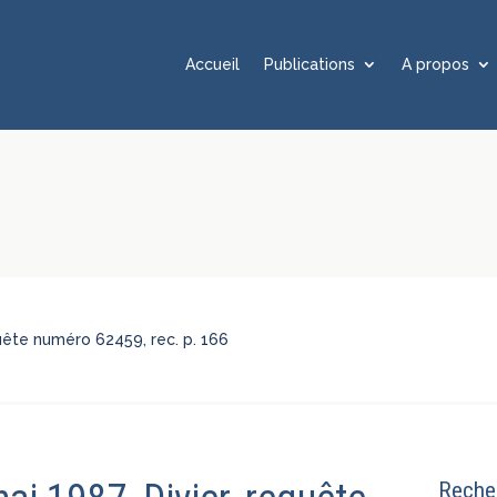
Accueil
Publications
A propos
equête numéro 62459, rec. p. 166
Recher