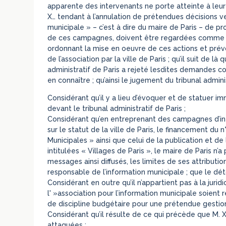
apparente des intervenants ne porte atteinte à leur
X… tendant à l’annulation de prétendues décisions ve
municipale » – c’est à dire du maire de Paris – de p
de ces campagnes, doivent être regardées comme dir
ordonnant la mise en oeuvre de ces actions et prévo
de l’association par la ville de Paris ; qu’il suit de l
administratif de Paris a rejeté lesdites demandes 
en connaître ; qu’ainsi le jugement du tribunal admini
Considérant qu’il y a lieu d’évoquer et de statuer
devant le tribunal administratif de Paris ;
Considérant qu’en entreprenant des campagnes d’in
sur le statut de la ville de Paris, le financement du n
Municipales » ainsi que celui de la publication et de
intitulées « Villages de Paris », le maire de Pari
messages ainsi diffusés, les limites de ses attribut
responsable de l’information municipale ; que le dét
Considérant en outre qu’il n’appartient pas à la jurid
l' »association pour l’information municipale soien
de discipline budgétaire pour une prétendue gestion 
Considérant qu’il résulte de ce qui précède que M. 
attaquées ;