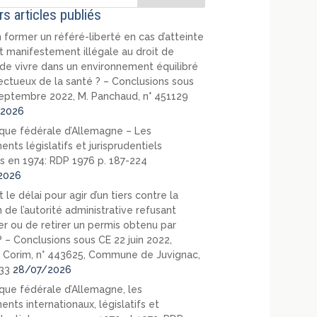
rs articles publiés
 former un référé-liberté en cas d’atteinte
t manifestement illégale au droit de
de vivre dans un environnement équilibré
ectueux de la santé ? – Conclusions sous
eptembre 2022, M. Panchaud, n° 451129
2026
que fédérale d’Allemagne – Les
nts législatifs et jurisprudentiels
s en 1974: RDP 1976 p. 187-224
2026
 le délai pour agir d’un tiers contre la
 de l’autorité administrative refusant
er ou de retirer un permis obtenu par
? – Conclusions sous CE 22 juin 2022,
 Corim, n° 443625, Commune de Juvignac,
33
28/07/2026
que fédérale d’Allemagne, les
nts internationaux, législatifs et