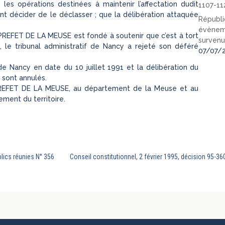
les opérations destinées à maintenir l’affectation dudit
1107-11
t décider de le déclasser ; que la délibération attaquée
Républi
évèneme
 PREFET DE LA MEUSE est fondé à soutenir que c’est à tort
survenu
 le tribunal administratif de Nancy a rejeté son déféré
07/07/
 de Nancy en date du 10 juillet 1991 et la délibération du
 sont annulés.
u PREFET DE LA MEUSE, au département de la Meuse et au
gement du territoire.
blics réunies N° 356
Conseil constitutionnel, 2 février 1995, décision 95-360 