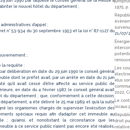
 29 juin 1990 par laquelle le conseil général de la Meuse a
jurispr
briter le nouvel hôtel du département ;
1975, p
Républi
évèneme
administratives d’appel ;
survenu
cret n° 53-934 du 30 septembre 1953 et la loi n° 87-1127 du
21/07/
Énergies
interco
potenti
gouvernement ;
renouve
 la requête :
Les cou
par délibération en date du 29 juin 1990 le conseil général
électro
le dont le préfet avait, par un arrêté en date du 21 juin
élus so
é qu’il avait cessé d’être affecté au service public de
communi
érieure, en date du 4 février 1987, le conseil général avait
2022, C
el du département ; que, conformément à cette décision,
Le cont
e département, a été délivré le 25 mai 1989 et qu’à la suite
locaux p
igné les organismes chargés de superviser l’exécution des
ements spéciaux requis afin d’adapter cet immeuble au
Républi
ale ; qu’ainsi, et nonobstant la circonstance que les
droit pu
uble à ce service public n’aient pas encore été réalisés,
relativ