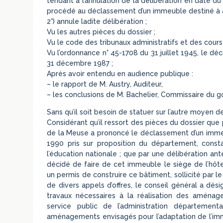
tendant à l’annulation de la délibération en date du
procédé au déclassement d’un immeuble destiné à a
2°) annule ladite délibération ;
Vu les autres pièces du dossier ;
Vu le code des tribunaux administratifs et des cours 
Vu l’ordonnance n° 45-1708 du 31 juillet 1945, le dé
31 décembre 1987 ;
Après avoir entendu en audience publique :
– le rapport de M. Austry, Auditeur,
– les conclusions de M. Bachelier, Commissaire du 
Sans qu’il soit besoin de statuer sur l’autre moyen de
Considérant qu’il ressort des pièces du dossier que 
de la Meuse a prononcé le déclassement d’un immeub
1990 pris sur proposition du département, constat
l’éducation nationale ; que par une délibération ant
décidé de faire de cet immeuble le siège de l’hôt
un permis de construire ce bâtiment, sollicité par l
de divers appels d’offres, le conseil général a dés
travaux nécessaires à la réalisation des aménag
service public de l’administration département
aménagements envisagés pour l’adaptation de l’imme