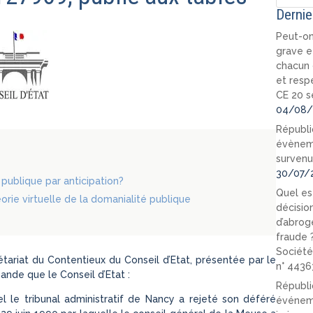
Dernie
Peut-on
grave e
chacun 
et resp
CE 20 s
04/08/
Républi
évèneme
survenu
30/07/
 publique par anticipation?
Quel est
orie virtuelle de la domanialité publique
décision
d’abrog
fraude 
Société
rétariat du Contentieux du Conseil d’Etat, présentée par le
n° 4436
de que le Conseil d’Etat :
Républi
el le tribunal administratif de Nancy a rejeté son déféré
événeme