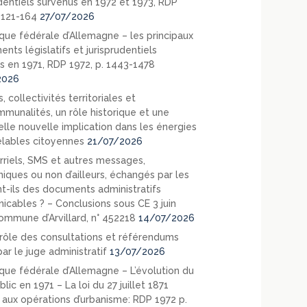
udentiels survenus en 1972 et 1973, RDP
. 121-164
27/07/2026
que fédérale d’Allemagne – les principaux
nts législatifs et jurisprudentiels
s en 1971, RDP 1972, p. 1443-1478
2026
, collectivités territoriales et
mmunalités, un rôle historique et une
elle nouvelle implication dans les énergies
lables citoyennes
21/07/2026
rriels, SMS et autres messages,
niques ou non d’ailleurs, échangés par les
nt-ils des documents administratifs
cables ? – Conclusions sous CE 3 juin
ommune d’Arvillard, n° 452218
14/07/2026
rôle des consultations et référendums
ar le juge administratif
13/07/2026
que fédérale d’Allemagne – L’évolution du
blic en 1971 – La loi du 27 juillet 1871
e aux opérations d’urbanisme: RDP 1972 p.