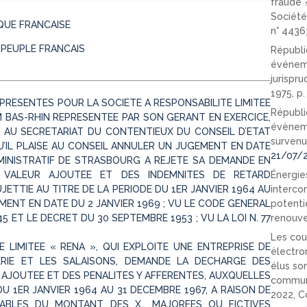
fraude 
Société
QUE FRANCAISE
n° 4436
 PEUPLE FRANCAIS
Républi
événeme
jurispr
1975, p
PRESENTES POUR LA SOCIETE A RESPONSABILITE LIMITEE
Républi
IM BAS-RHIN REPRESENTEE PAR SON GERANT EN EXERCICE,
évèneme
S AU SECRETARIAT DU CONTENTIEUX DU CONSEIL D’ETAT
survenu
QU’IL PLAISE AU CONSEIL ANNULER UN JUGEMENT EN DATE
21/07/
DMINISTRATIF DE STRASBOURG A REJETE SA DEMANDE EN
VALEUR AJOUTEE ET DES INDEMNITES DE RETARD
Énergies
TTIE AU TITRE DE LA PERIODE DU 1ER JANVIER 1964 AU
interco
MENT EN DATE DU 2 JANVIER 1969 ; VU LE CODE GENERAL
potenti
5 ET LE DECRET DU 30 SEPTEMBRE 1953 ; VU LA LOI N. 77
renouve
Les cou
 LIMITEE « RENA », QUI EXPLOITE UNE ENTREPRISE DE
électro
RIE ET LES SALAISONS, DEMANDE LA DECHARGE DES
élus so
 AJOUTEE ET DES PENALITES Y AFFERENTES, AUXQUELLES
communi
DU 1ER JANVIER 1964 AU 31 DECEMBRE 1967, A RAISON DE
2022, C
SABLES DU MONTANT DES X… MAJOREES OU FICTIVES