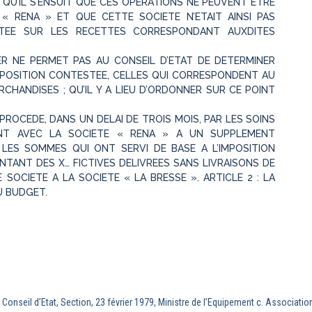
 QU’IL S’ENSUIT QUE CES OPERATIONS NE PEUVENT ETRE
« RENA » ET QUE CETTE SOCIETE N’ETAIT AINSI PAS
TEE SUR LES RECETTES CORRESPONDANT AUXDITES
R NE PERMET PAS AU CONSEIL D’ETAT DE DETERMINER
IMPOSITION CONTESTEE, CELLES QUI CORRESPONDENT AU
CHANDISES ; QU’IL Y A LIEU D’ORDONNER SUR CE POINT
T, PROCEDE, DANS UN DELAI DE TROIS MOIS, PAR LES SOINS
ENT AVEC LA SOCIETE « RENA » A UN SUPPLEMENT
 LES SOMMES QUI ONT SERVI DE BASE A L’IMPOSITION
TANT DES X… FICTIVES DELIVREES SANS LIVRAISONS DE
SOCIETE A LA SOCIETE « LA BRESSE ». ARTICLE 2 : LA
U BUDGET.
Conseil d’Etat, Section, 23 février 1979, Ministre de l’Equipement c. Associa