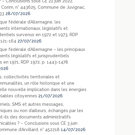
? – Conclusions sous CE 22 juin 2022,
 Corim, n° 443625, Commune de Juvignac,
33
28/07/2026
que fédérale d’Allemagne, les
nts internationaux, législatifs et
udentiels survenus en 1972 et 1973, RDP
. 121-164
27/07/2026
que fédérale d’Allemagne – les principaux
nts législatifs et jurisprudentiels
s en 1971, RDP 1972, p. 1443-1478
2026
, collectivités territoriales et
mmunalités, un rôle historique et une
elle nouvelle implication dans les énergies
lables citoyennes
21/07/2026
rriels, SMS et autres messages,
niques ou non d’ailleurs, échangés par les
nt-ils des documents administratifs
cables ? – Conclusions sous CE 3 juin
ommune d’Arvillard, n° 452218
14/07/2026