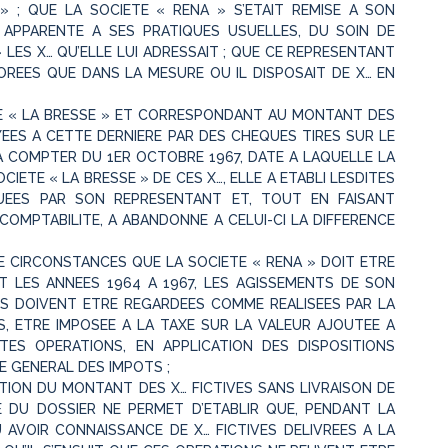
» ; QUE LA SOCIETE « RENA » S’ETAIT REMISE A SON
 APPARENTE A SES PRATIQUES USUELLES, DU SOIN DE
 LES X… QU’ELLE LUI ADRESSAIT ; QUE CE REPRESENTANT
JOREES QUE DANS LA MESURE OU IL DISPOSAIT DE X… EN
E « LA BRESSE » ET CORRESPONDANT AU MONTANT DES
AYEES A CETTE DERNIERE PAR DES CHEQUES TIRES SUR LE
 COMPTER DU 1ER OCTOBRE 1967, DATE A LAQUELLE LA
OCIETE « LA BRESSE » DE CES X…, ELLE A ETABLI LESDITES
UEES PAR SON REPRESENTANT ET, TOUT EN FAISANT
COMPTABILITE, A ABANDONNE A CELUI-CI LA DIFFERENCE
E CIRCONSTANCES QUE LA SOCIETE « RENA » DOIT ETRE
 LES ANNEES 1964 A 1967, LES AGISSEMENTS DE SON
ONS DOIVENT ETRE REGARDEES COMME REALISEES PAR LA
RS, ETRE IMPOSEE A LA TAXE SUR LA VALEUR AJOUTEE A
ES OPERATIONS, EN APPLICATION DES DISPOSITIONS
E GENERAL DES IMPOTS ;
ITION DU MONTANT DES X… FICTIVES SANS LIVRAISON DE
 DU DOSSIER NE PERMET D’ETABLIR QUE, PENDANT LA
PU AVOIR CONNAISSANCE DE X… FICTIVES DELIVREES A LA