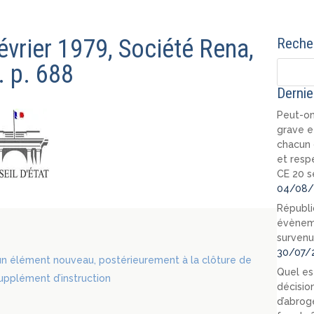
février 1979, Société Rena,
Recher
. p. 688
Dernie
Peut-on
grave e
chacun 
et resp
CE 20 s
04/08/
Républi
évèneme
survenu
30/07/
un élément nouveau, postérieurement à la clôture de
Quel est
supplément d’instruction
décision
d’abrog