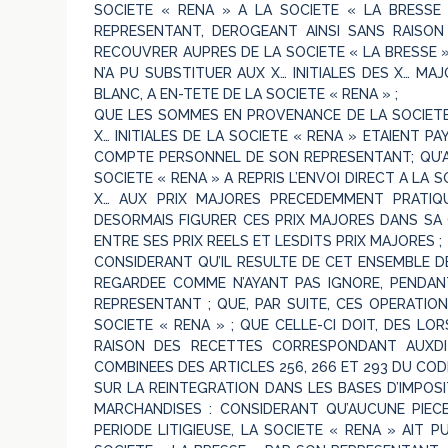
SOCIETE « RENA » A LA SOCIETE « LA BRESSE 
REPRESENTANT, DEROGEANT AINSI SANS RAISON
RECOUVRER AUPRES DE LA SOCIETE « LA BRESSE »
N’A PU SUBSTITUER AUX X… INITIALES DES X… MA
BLANC, A EN-TETE DE LA SOCIETE « RENA » ;
QUE LES SOMMES EN PROVENANCE DE LA SOCIET
X… INITIALES DE LA SOCIETE « RENA » ETAIENT P
COMPTE PERSONNEL DE SON REPRESENTANT; QU’A
SOCIETE « RENA » A REPRIS L’ENVOI DIRECT A LA S
X… AUX PRIX MAJORES PRECEDEMMENT PRATIQ
DESORMAIS FIGURER CES PRIX MAJORES DANS SA 
ENTRE SES PRIX REELS ET LESDITS PRIX MAJORES ;
CONSIDERANT QU’IL RESULTE DE CET ENSEMBLE D
REGARDEE COMME N’AYANT PAS IGNORE, PENDANT
REPRESENTANT ; QUE, PAR SUITE, CES OPERATI
SOCIETE « RENA » ; QUE CELLE-CI DOIT, DES LO
RAISON DES RECETTES CORRESPONDANT AUXDIT
COMBINEES DES ARTICLES 256, 266 ET 293 DU COD
SUR LA REINTEGRATION DANS LES BASES D’IMPOS
MARCHANDISES : CONSIDERANT QU’AUCUNE PIECE
PERIODE LITIGIEUSE, LA SOCIETE « RENA » AIT 