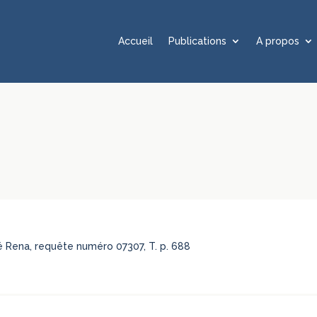
Accueil
Publications
A propos
été Rena, requête numéro 07307, T. p. 688