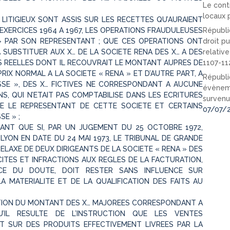
Le cont
locaux p
LITIGIEUX SONT ASSIS SUR LES RECETTES QU’AURAIENT
 EXERCICES 1964 A 1967, LES OPERATIONS FRAUDULEUSES
Républi
 » PAR SON REPRESENTANT ; QUE CES OPERATIONS ONT
droit pu
 SUBSTITUER AUX X… DE LA SOCIETE RENA DES X… A DES
relativ
S REELLES DONT IL RECOUVRAIT LE MONTANT AUPRES DE
1107-11
RIX NORMAL A LA SOCIETE « RENA » ET D’AUTRE PART, A
Républi
ESSE », DES X… FICTIVES NE CORRESPONDANT A AUCUNE
évèneme
NS, QUI N’ETAIT PAS COMPTABILISE DANS LES ECRITURES
survenu
RE LE REPRESENTANT DE CETTE SOCIETE ET CERTAINS
07/07/
E » ;
RANT QUE SI, PAR UN JUGEMENT DU 25 OCTOBRE 1972,
LYON EN DATE DU 24 MAI 1973, LE TRIBUNAL DE GRANDE
LAXE DE DEUX DIRIGEANTS DE LA SOCIETE « RENA » DES
ICITES ET INFRACTIONS AUX REGLES DE LA FACTURATION,
CE DU DOUTE, DOIT RESTER SANS INFLUENCE SUR
LA MATERIALITE ET DE LA QUALIFICATION DES FAITS AU
SITION DU MONTANT DES X… MAJOREES CORRESPONDANT A
U’IL RESULTE DE L’INSTRUCTION QUE LES VENTES
 SUR DES PRODUITS EFFECTIVEMENT LIVREES PAR LA