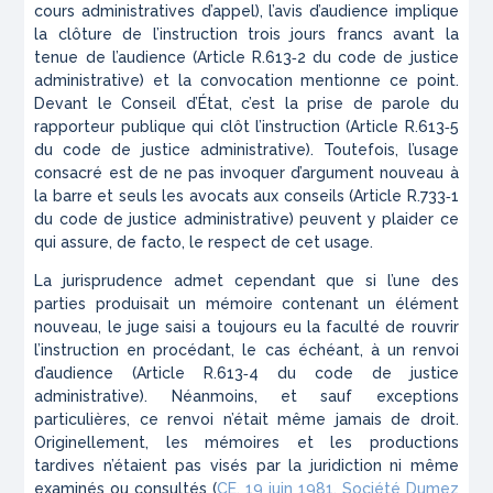
cours administratives d’appel), l’avis d’audience implique
la clôture de l’instruction trois jours francs avant la
tenue de l’audience (Article R.613‑2 du code de justice
administrative) et la convocation mentionne ce point.
Devant le Conseil d’État, c’est la prise de parole du
rapporteur publique qui clôt l’instruction (Article R.613‑5
du code de justice administrative). Toutefois, l’usage
consacré est de ne pas invoquer d’argument nouveau à
la barre et seuls les avocats aux conseils (Article R.733‑1
du code de justice administrative) peuvent y plaider ce
qui assure,
de facto
, le respect de cet usage.
La jurisprudence admet cependant que si l’une des
parties produisait un mémoire contenant un élément
nouveau, le juge saisi a toujours eu la faculté de rouvrir
l’instruction en procédant, le cas échéant, à un renvoi
d’audience (Article R.613‑4 du code de justice
administrative). Néanmoins, et sauf exceptions
particulières, ce renvoi n’était même jamais de droit.
Originellement, les mémoires et les productions
tardives n’étaient pas visés par la juridiction ni même
examinés ou consultés (
CE, 19 juin 1981,
Société Dumez