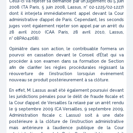
Celui-ci va rejeter sa demande par un jugement du 5 juin
2008 (TA Paris, 5 juin 2008,
Lassus
, n° 02‑1225/02‑1227)
dont il interjeta immédiatement appel devant la Cour
administrative d’appel de Paris. Cependant, les seconds
juges vont également rejeter son appel par un arrêt du
28 avril 2010 (CAA Paris, 28 avril 2010,
Lassus
,
n° 08PA04268).
Opiniâtre dans son action, le contribuable formera un
pourvoi en cassation devant le Conseil d’État qui va
procéder à son examen dans sa formation de Section
afin de clarifier les règles procédurales régissant la
réouverture de l’instruction lorsqu’un événement
nouveau se produit postérieurement à sa clôture.
En effet, M. Lassus avait été également poursuivi devant
les juridictions pénales pour le délit de fraude fiscale et
la Cour d’appel de Versailles l’a relaxé par un arrêt rendu
le 9 septembre 2009 (CA Versailles, 9 septembre 2009,
Administration fiscale c. Lassus
) soit à une date
postérieure à la clôture de l’instruction administrative
mais antérieure à l’audience publique de la Cour