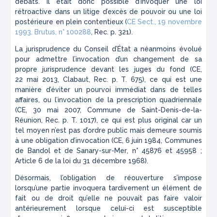
débats. Il était donc possible d’invoquer une loi
rétroactive dans un litige d’excès de pouvoir ou une loi
postérieure en plein contentieux (
CE Sect., 19 novembre
1993,
Brutus
, n° 100288
,
Rec.
p. 321).
La jurisprudence du Conseil d’État a néanmoins évolué
pour admettre l’invocation d’un changement de sa
propre jurisprudence devant les juges du fond (CE,
22 mai 2013,
Clabaut
,
Rec.
p. T. 675), ce qui est une
manière d’éviter un pourvoi immédiat dans de telles
affaires, ou l’invocation de la prescription quadriennale
(CE, 30 mai 2007,
Commune de Saint-Denis-de-la-
Réunion
,
Rec.
p. T. 1017), ce qui est plus original car un
tel moyen n’est pas d’ordre public mais demeure soumis
à une obligation d’invocation (CE, 6 juin 1984,
Communes
de Bandol et de Sanary-sur-Mer
, n° 45876 et 45958 ;
Article 6 de la loi du 31 décembre 1968).
Désormais, l’obligation de réouverture s’impose
lorsqu’une partie invoquera tardivement un élément de
fait ou de droit qu’elle ne pouvait pas faire valoir
antérieurement lorsque celui-ci est susceptible