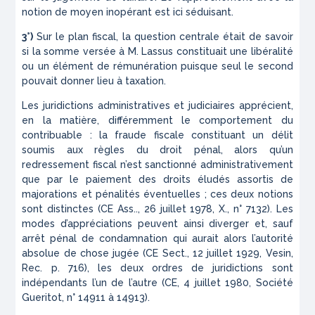
notion de moyen inopérant est ici séduisant.
3°)
Sur le plan fiscal, la question centrale était de savoir
si la somme versée à M. Lassus constituait une libéralité
ou un élément de rémunération puisque seul le second
pouvait donner lieu à taxation.
Les juridictions administratives et judiciaires apprécient,
en la matière, différemment le comportement du
contribuable : la fraude fiscale constituant un délit
soumis aux règles du droit pénal, alors qu’un
redressement fiscal n’est sanctionné administrativement
que par le paiement des droits éludés assortis de
majorations et pénalités éventuelles ; ces deux notions
sont distinctes (CE Ass.., 26 juillet 1978,
X.
, n° 7132). Les
modes d’appréciations peuvent ainsi diverger et, sauf
arrêt pénal de condamnation qui aurait alors l’autorité
absolue de chose jugée (CE Sect., 12 juillet 1929,
Vesin
,
Rec.
p. 716), les deux ordres de juridictions sont
indépendants l’un de l’autre (CE, 4 juillet 1980,
Société
Gueritot
, n° 14911 à 14913).