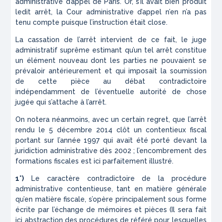
administrative d’appel de Paris. Or, s’il avait bien produit
ledit arrêt, la Cour administrative d’appel n’en n’a pas
tenu compte puisque l’instruction était close.
La cassation de l’arrêt intervient de ce fait, le juge
administratif suprême estimant qu’un tel arrêt constitue
un élément nouveau dont les parties ne pouvaient se
prévaloir antérieurement et qui imposait la soumission
de cette pièce au débat contradictoire
indépendamment de l’éventuelle autorité de chose
jugée qui s’attache à l’arrêt.
On notera néanmoins, avec un certain regret, que l’arrêt
rendu le 5 décembre 2014 clôt un contentieux fiscal
portant sur l’année 1997 qui avait été porté devant la
juridiction administrative dès 2002 ; l’encombrement des
formations fiscales est ici parfaitement illustré.
1°)
Le caractère contradictoire de la procédure
administrative contentieuse, tant en matière générale
qu’en matière fiscale, s’opère principalement sous forme
écrite par l’échange de mémoires et pièces (Il sera fait
ici abstraction des procédures de référé pour lesquelles