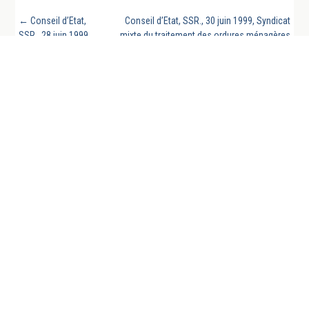
←
Conseil d’Etat,
Conseil d’Etat, SSR., 30 juin 1999, Syndicat
SSR., 28 juin 1999,
mixte du traitement des ordures ménagères
Ménage, requête
centre ouest Seine et marnais (SMITOM),
numéro 195348, T. p.
requête numéro 198147, rec. p. 320
→
851
REVUE GÉNÉRALE DU DROIT PUBLIC FRANCAIS
ET COMPARE EST UN SITE DE LA CHAIRE DE
DROIT PUBLIC FRANÇAIS DE L’UNIVERSITÉ DE
LA SARRE