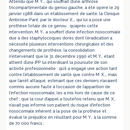
Attendu que M. Y…, qui souffrait d’une arthrose
tricompartimentale du genou gauche, a été opéré le 29
janvier 1988 dans un établissement de santé, la Clinique
Ambroise-Paré, par le docteur X…, qui lui a posé une
prothèse totale de ce genou ; qu’après cette
intervention, M. Y… a souffert d’une infection nosocomiale
due à des staphylocoques dorés dont l’éradication a
nécessité plusieurs interventions chirurgicales et des
changements de prothèse, la consolidation
n’intervenant que le 31 décembre 1990 et M. Y… étant
atteint d’une IPP lui interdisant la poursuite de son
activité professionnelle ; qu’il a engagé une action tant
contre l’établissement de santé que contre M. X…, mais
que l’arrêt attaqué, estimant que ces derniers n’avaient
commis aucune faute à l’occasion de l’apparition de
l’infection nosocomiale, les a mis hors de cause de ce
chef ; que la cour d’appel a toutefois retenu que M. X…
n’avait pas informé son patient du risque d’infection
nosocomiale inhérent à la pose de la prothèse et
évalué le préjudice en résultant pour M. Y… à la somme
de 70 000 francs ;