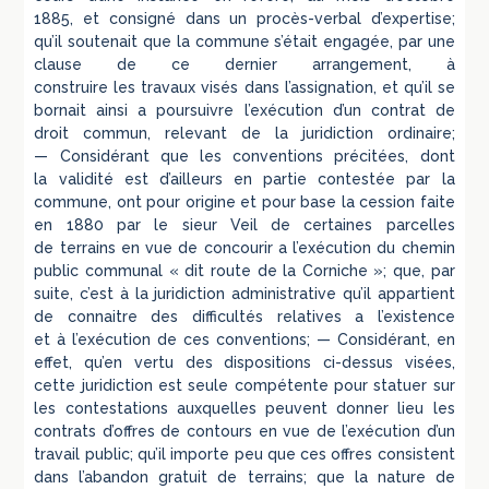
1885, et consigné dans un procès-verbal d’expertise;
qu’il soutenait que la commune s’était engagée, par une
clause de ce dernier arrangement, à
construire les travaux visés dans l’assignation, et qu’il se
bornait ainsi a poursuivre l’exécution d’un contrat de
droit commun, relevant de la juridiction ordinaire;
— Considérant que les conventions précitées, dont
la validité est d’ailleurs en partie contestée par la
commune, ont pour origine et pour base la cession faite
en 1880 par le sieur Veil de certaines parcelles
de terrains en vue de concourir a l’exécution du chemin
public communal « dit route de la Corniche »; que, par
suite, c’est à la juridiction administrative qu’il appartient
de connaitre des difficultés relatives a l’existence
et à l’exécution de ces conventions; — Considérant, en
effet, qu’en vertu des dispositions ci-dessus visées,
cette juridiction est seule compétente pour statuer sur
les contestations auxquelles peuvent donner lieu les
contrats d’offres de contours en vue de l’exécution d’un
travail public; qu’il importe peu que ces offres consistent
dans l’abandon gratuit de terrains; que la nature de