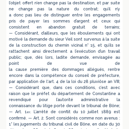
l’objet offert n’en change pas la destination, et par suite
ne change pas la nature du contrat; qu’il n’y
a donc pas lieu de distinguer entre les engagements
pris de payer les sommes d’argent et ceux qui
consistent en abandon gratuit de terrains;
— Considérant, d’ailleurs, que les éboulements qui ont
motivé la demande du sieur Veil sont survenus à la suite
de la construction du chemin vicinal n° 15, et qu’ils se
rattachent ainsi directement a l’exécution d’un travail
public; que, dès lors, ladite demande, envisagée au
point de vue de
la cause première des dommages allégués, rentre
encore dans la compétence du conseil de préfecture,
par application de l‘art. 4 de la loi du 28 pluviôse an VIII;
— Considérant que, dans ces conditions, c’est avec
raison que le préfet du département de Constantine a
revendiqué pour l’autorité administrative la
connaissance du litige porté devant le tribunal de Bône;
— Art. 1
. L’arrêté de conflit du 10 juil­let 1889 est
er
confirmé. — Art. 2. Sont considérés comme non avenus :
1° les jugements du tribunal civil de Bône, en date du 30