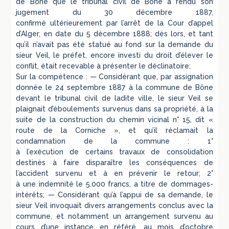
de Bône que le tribunal civil de Bône a rendu son
jugement du 30 décembre 1887,
confirmé ultérieurement par l’arrêt de la Cour d’appel
d’Alger, en date du 5 décembre 1888; dès lors, et tant
qu’il n’avait pas été statué au fond sur la demande du
sieur Veil, le préfet, encore investi du droit d’élever le
conflit, était recevable à présenter le déclinatoire;
Sur la compétence : — Considérant que, par assignation
donnée le 24 septembre 1887 à la commune de Bône
devant le tribunal civil de ladite ville, le sieur Veil se
plaignait d’éboulements survenus dans sa propriété, à la
suite de la construction du chemin vicinal n° 15, dit «
route de la Corniche », et qu’il réclamait la
condamnation de la commune : 1°
à l’exécution de certains travaux de consolidation
destinés à faire disparaître les conséquences de
l’accident survenu et à en prévenir le retour; 2°
à une indemnité le 5.000 francs, a titre de dommages-
intérêts; — Considérant qu’à l’appui de sa demande, le
sieur Veil invoquait divers arrangements conclus avec la
commune, et notamment un arrangement survenu au
cours d’une instance en référé, au mois d’octobre