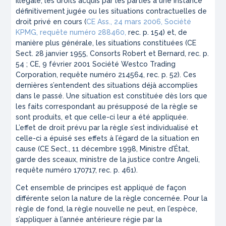
illégale, les droits acquis par les parties à une instance
définitivement jugée ou les situations contractuelles de
droit privé en cours (
CE Ass., 24 mars 2006, Société
KPMG, requête numéro 288460,
rec. p. 154) et, de
manière plus générale, les situations constituées (CE
Sect. 28 janvier 1955, Consorts Robert et Bernard, rec. p.
54 ; CE, 9 février 2001 Société Westco Trading
Corporation, requête numéro 214564, rec. p. 52). Ces
dernières s’entendent des situations déjà accomplies
dans le passé. Une situation est constituée dès lors que
les faits correspondant au présupposé de la règle se
sont produits, et que celle-ci leur a été appliquée.
L’effet de droit prévu par la règle s’est individualisé et
celle-ci a épuisé ses effets à l’égard de la situation en
cause (CE Sect., 11 décembre 1998,
Ministre d’État,
garde des sceaux, ministre de la justice contre Angeli
,
requête numéro 170717, rec. p. 461).
Cet ensemble de principes est appliqué de façon
différente selon la nature de la règle concernée. Pour la
règle de fond, la règle nouvelle ne peut, en l’espèce,
s’appliquer à l’année antérieure régie par la