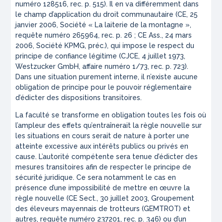
numéro 128516, rec. p. 515). Il en va différemment dans
le champ d’application du droit communautaire (CE, 25
janvier 2006, Société « La laiterie de la montagne »,
requête numéro 265964, rec. p. 26 ; CE Ass., 24 mars
2006, Société KPMG, préc.), qui impose le respect du
principe de confiance légitime (CJCE, 4 juillet 1973,
Westzucker GmbH
, affaire numéro 1/73, rec. p. 723).
Dans une situation purement interne, il n’existe aucune
obligation de principe pour le pouvoir réglementaire
d’édicter des dispositions transitoires.
La faculté se transforme en obligation toutes les fois où
l’ampleur des effets qu’entraînerait la règle nouvelle sur
les situations en cours serait de nature à porter une
atteinte excessive aux intérêts publics ou privés en
cause. L’autorité compétente sera tenue d’édicter des
mesures transitoires afin de respecter le principe de
sécurité juridique. Ce sera notamment le cas en
présence d’une impossibilité de mettre en œuvre la
règle nouvelle (CE Sect., 30 juillet 2003, Groupement
des éleveurs mayennais de trotteurs (GEMTROT) et
autres, requête numéro 237201, rec. p. 346) ou d’un