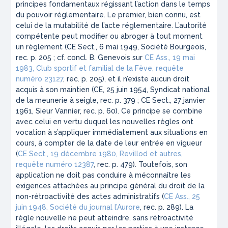
principes fondamentaux régissant l’action dans le temps
du pouvoir réglementaire. Le premier, bien connu, est
celui de la mutabilité de l’acte réglementaire. L’autorité
compétente peut modifier ou abroger à tout moment
un règlement (CE Sect., 6 mai 1949, Société Bourgeois,
rec. p. 205 ; cf. concl. B. Genevois sur
CE Ass., 19 mai
1983, Club sportif et familial de la Fève, requête
numéro 23127
, rec. p. 205), et il n’existe aucun droit
acquis à son maintien (CE, 25 juin 1954, Syndicat national
de la meunerie à seigle, rec. p. 379 ; CE Sect., 27 janvier
1961, Sieur Vannier, rec. p. 60). Ce principe se combine
avec celui en vertu duquel les nouvelles règles ont
vocation à s’appliquer immédiatement aux situations en
cours, à compter de la date de leur entrée en vigueur
(
CE Sect., 19 décembre 1980, Revillod et autres,
requête numéro 12387
, rec. p. 479). Toutefois, son
application ne doit pas conduire à méconnaître les
exigences attachées au principe général du droit de la
non-rétroactivité des actes administratifs (
CE Ass., 25
juin 1948, Société du journal l’Aurore
, rec. p. 289). La
règle nouvelle ne peut atteindre, sans rétroactivité