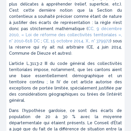
plus délicates à appréhender (relief, superficie, etc.).
C’est cette dernière notion que la Section du
contentieux a souhaité préciser comme étant de nature
à justifier des écarts de représentation : la règle n’est
donc pas strictement mathématique (
CC, 9 décembre
2010,
« Loi de réforme des collectivités territoriales »
,
n° 2010‑618 DC
;
CE, 15 octobre 2014,
X.
, n° 379972
) sous
la réserve qui n’y ait nul arbitraire (CE, 4 juin 2014,
Commune de Dieuze et autres
).
L’article L.3113‑2 III du code général des collectivités
territoriales impose, notamment, que les cantons aient
une base essentiellement démographique et un
territoire continu ; le IV de cet article autorise des
exceptions de portée limitée, spécialement justifiée par
des considérations géographiques ou tirées de l’intérêt
général.
Dans l’hypothèse gardoise, ce sont des écarts de
population de 20 à 30 % avec la moyenne
départementale qui étaient présents. Le Conseil d’État
a jugé que du fait de la différence de situation entre la