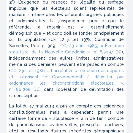
2°)
L’exigence du respect de l’égalité du suffrage
implique que les électeurs soient représentés de
manière similaire dans les différents organes politiques
et administratifs. La jurisprudence précise que le
référentiel à retenir est « essentiellement
démographique » et donc doit se fonder principalement
sur la population (CE, 12 juillet 1978,
Commune de
Sarcelles
,
Rec.
p. 309 ;
CC, 23 août 1985,
« Évolution
statutaire de la Nouvelle-Calédonie »
, n° 85‑197 DC
),
indépendamment des autres limites administratives
même si ces dernières peuvent être prises en compte
(
CC, 2 juillet 1986,
« Loi relative à l’élection des députés
et autorisant le Gouvernement à délimiter par
ordonnance les circonscriptions électorales »
,
n° 86‑208 DC
) dans l’opération de délimitation des
circonscriptions..
La loi du 17 mai 2013 a pris en compte ces exigences
constitutionnelles mais a cependant permis une
certaine forme de « souplesse », afin de tenir compte
de particularismes évidents (îles, presqu’îles, enclaves,
etc.) ou résultants d’autres spécificités géographiques