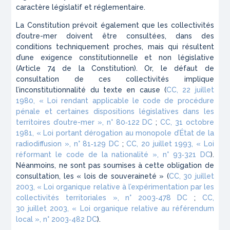
caractère législatif et réglementaire.
La Constitution prévoit également que les collectivités
d’outre-mer doivent être consultées, dans des
conditions techniquement proches, mais qui résultent
d’une exigence constitutionnelle et non législative
(Article 74 de la Constitution). Or, le défaut de
consultation de ces collectivités implique
l’inconstitutionnalité du texte en cause (
CC, 22 juillet
1980,
« Loi rendant applicable le code de procédure
pénale et certaines dispositions législatives dans les
territoires d’outre-mer »
, n° 80‑122 DC
;
CC, 31 octobre
1981,
« Loi portant dérogation au monopole d’État de la
radiodiffusion »
, n° 81‑129 DC
;
CC, 20 juillet 1993,
« Loi
réformant le code de la nationalité »
, n° 93‑321 DC
).
Néanmoins, ne sont pas soumises à cette obligation de
consultation, les « lois de souveraineté » (
CC, 30 juillet
2003, « Loi organique relative à l’expérimentation par les
collectivités territoriales », n° 2003‑478 DC
;
CC,
30 juillet 2003,
« Loi organique relative au référendum
local »
, n° 2003‑482 DC
).