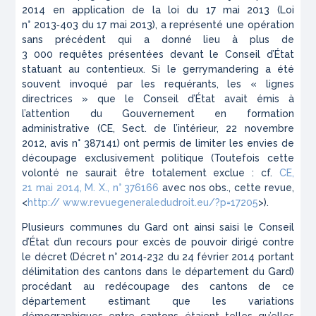
2014 en application de la loi du 17 mai 2013 (Loi
n° 2013‑403 du 17 mai 2013), a représenté une opération
sans précédent qui a donné lieu à plus de
3 000 requêtes présentées devant le Conseil d’État
statuant au contentieux. Si le
gerrymandering
a été
souvent invoqué par les requérants, les
« lignes
directrices »
que le Conseil d’État avait émis à
l’attention du Gouvernement en formation
administrative (CE, Sect. de l’intérieur, 22 novembre
2012, avis n° 387141) ont permis de limiter les envies de
découpage exclusivement politique (Toutefois cette
volonté ne saurait être totalement exclue : cf.
CE,
21 mai 2014, M. X., n° 376166
avec nos obs., cette revue,
<
http:// www.revuegeneraledudroit.eu/?p=17205
>).
Plusieurs communes du Gard ont ainsi saisi le Conseil
d’État d’un recours pour excès de pouvoir dirigé contre
le décret (Décret n° 2014‑232 du 24 février 2014 portant
délimitation des cantons dans le département du Gard)
procédant au redécoupage des cantons de ce
département estimant que les variations
démographiques entre cantons étaient telles qu’elles