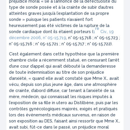
préjudice moral «
lié à l’annonce de la défectuosité du
type de sonde posée et à la crainte de subir d’autres
atteintes graves jusqu’à l’explantation de sa propre
sonde
» puisque les patients n’avaient fort
heureusement pas été victimes de la rupture de la
re
sonde cardiaque dont ils étaient porteurs (
1
Civ., 19
décembre 2006, n° 05-15.719
, n° 05-15.718 ; n° 05-15.723 ;
n° 05-15.716 ; n° 05-15.721 ; n° 05-15.717 ; n° 05-15.722).
C’est également dans cette hypothèse que la première
chambre civile a récemment statué, en censurant l’arrêt
d’une cour d’appel qui avait débouté la demanderesse
de toute indemnisation au titre de son préjudice
d’anxiété, «
quand elle avait constaté que Mme X… avait
vécu, depuis son plus jeune âge, dans une atmosphère
de crainte, d’abord diffuse, car tenant à l’anxiété de sa
mère, médecin, qui connaissait les risques imputés à
l’exposition de sa fille in utero au Distilbène, puis par les
contrôles gynécologiques majorés, exigés et pratiqués
lors des événements médicaux survenus, en raison de
son exposition au DES, faisant ainsi ressortir que Mme X…
avait subi, fût-ce dans le passé, un préjudice moral