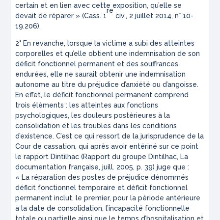
certain et en lien avec cette exposition, qu’elle se
re
devait de réparer
» (Cass. 1
civ., 2 juillet 2014, n° 10-
19.206).
2° En revanche, lorsque la victime a subi des atteintes
corporelles et qu’elle obtient une indemnisation de son
déficit fonctionnel permanent et des souffrances
endurées, elle ne saurait obtenir une indemnisation
autonome au titre du préjudice d’anxiété ou d’angoisse.
En effet, le déficit fonctionnel permanent comprend
trois éléments : les atteintes aux fonctions
psychologiques, les douleurs postérieures à la
consolidation et les troubles dans les conditions
d’existence. C’est ce qui ressort de la jurisprudence de la
Cour de cassation, qui après avoir entériné sur ce point
le rapport Dintilhac (Rapport du groupe Dintilhac, La
documentation française, juill. 2005, p. 39) juge que :
« La
réparation des postes de préjudice dénommés
déficit fonctionnel temporaire et déficit fonctionnel
permanent inclut, le premier, pour la période antérieure
à la date de consolidation, l’incapacité fonctionnelle
totale ou partielle ainsi que le temps d’hospitalisation et