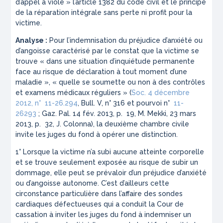
d’appel a violé
» l’article 1382 du code civil et le principe
de la réparation intégrale sans perte ni profit pour la
victime.
Analyse :
Pour l’indemnisation du préjudice d’anxiété ou
d’angoisse caractérisé par le constat que la victime se
trouve «
dans une situation d’inquiétude permanente
face au risque de déclaration à tout moment d’une
maladie », « quelle se soumette ou non à des contrôles
et examens médicaux réguliers
» (
Soc. 4 décembre
2012, n° 11-26.294
, Bull. V, n° 316 et pourvoi n°
11-
26293
; Gaz. Pal. 14 fév. 2013, p. 19, M. Mekki, 23 mars
2013, p. 32, J. Colonna), la deuxième chambre civile
invite les juges du fond à opérer une distinction.
1° Lorsque la victime n’a subi aucune atteinte corporelle
et se trouve seulement exposée au risque de subir un
dommage, elle peut se prévaloir d’un préjudice d’anxiété
ou d’angoisse autonome. C’est d’ailleurs cette
circonstance particulière dans l’affaire des sondes
cardiaques défectueuses qui a conduit la Cour de
cassation à inviter les juges du fond à indemniser un