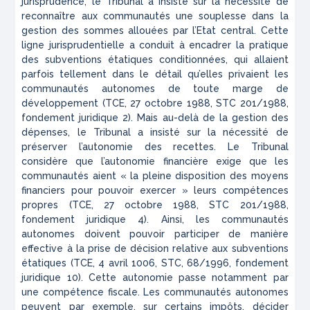
jurisprudence, le Tribunal a insisté sur la nécessité de
reconnaître aux communautés une souplesse dans la
gestion des sommes allouées par l’Etat central. Cette
ligne jurisprudentielle a conduit à encadrer la pratique
des subventions étatiques conditionnées, qui allaient
parfois tellement dans le détail qu’elles privaient les
communautés autonomes de toute marge de
développement (
TCE, 27 octobre 1988, STC 201/1988
,
fondement juridique 2). Mais au-delà de la gestion des
dépenses, le Tribunal a insisté sur la nécessité de
préserver l’autonomie des recettes. Le Tribunal
considère que l’autonomie financière exige que les
communautés aient «
la pleine disposition des moyens
financiers pour pouvoir exercer
» leurs compétences
propres (
TCE, 27 octobre 1988, STC 201/1988
,
fondement juridique 4). Ainsi, les communautés
autonomes doivent pouvoir participer de manière
effective à la prise de décision relative aux subventions
étatiques (
TCE, 4 avril 1006, STC, 68/1996
, fondement
juridique 10). Cette autonomie passe notamment par
une compétence fiscale. Les communautés autonomes
peuvent par exemple, sur certains impôts, décider