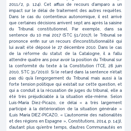
2011/2, p. 124). Cet afflux de recours d’
amparo
a un
impact sur le délai de traitement des autres requêtes.
Dans le cas du contentieux autonomique, il est arrivé
que certaines décisions arrivent sept ans après la saisine
du Tribunal constitutionnel. Par exemple, dans sa
sentence du 10 mai 2017 (
STC 51/2017
), le Tribunal se
prononce enfin sur un recours d’inconstitutionnalité qui
lui avait été déposé le 27 décembre 2010. Dans le cas
de la réforme du statut de la Catalogne, il a fallu
attendre quatre ans pour avoir la position du Tribunal sur
la conformité du texte à la Constitution (
TCE, 28 juin
2010, STC 31/2010
). Si le retard dans la sentence n’était
pas dû qu’à l’engorgement du Tribunal mais aussi à la
forte tension politique qui existait sur cette question, et
qui a conduit à la récusation de juges du tribunal, elle a
été très préjudiciable à la situation elle-même. Selon
Luis-María Diez-Picazo, ce délai «
a très largement
participé à la détérioration de la situation générale
»
(Luis María DIEZ-PICAZO, « L’autonomie des nationalités
et des régions en Espagne »,
Constitutions
, 2014, p. 143),
d’autant plus qu’entre temps, d’autres Communautés en