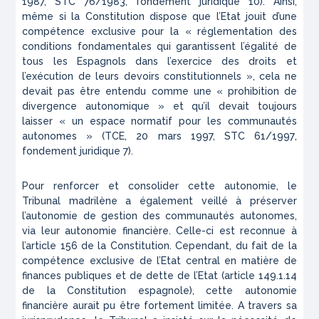
1987, STC 76/1983
, fondement juridique 10). Ainsi,
même si la Constitution dispose que l’Etat jouit d’une
compétence exclusive pour la «
réglementation des
conditions fondamentales qui garantissent l’égalité de
tous les Espagnols dans l’exercice des droits et
l’exécution de leurs devoirs constitutionnels
», cela ne
devait pas être entendu comme une «
prohibition de
divergence autonomique
» et qu’il devait toujours
laisser «
un espace normatif pour les communautés
autonomes
» (
TCE, 20 mars 1997, STC 61/1997
,
fondement juridique 7).
Pour renforcer et consolider cette autonomie, le
Tribunal madrilène a également veillé à préserver
l’autonomie de gestion des communautés autonomes,
via leur autonomie financière. Celle-ci est reconnue à
l’article 156 de la Constitution. Cependant, du fait de la
compétence exclusive de l’Etat central en matière de
finances publiques et de dette de l’Etat (article 149.1.14
de la Constitution espagnole), cette autonomie
financière aurait pu être fortement limitée. A travers sa