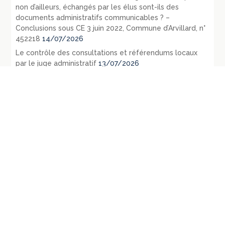
non d’ailleurs, échangés par les élus sont-ils des
documents administratifs communicables ? –
Conclusions sous CE 3 juin 2022, Commune d’Arvillard, n°
452218
14/07/2026
Le contrôle des consultations et référendums locaux
par le juge administratif
13/07/2026
République fédérale d’Allemagne – L’évolution du droit
public en 1971 – La loi du 27 juillet 1871 relative aux
opérations d’urbanisme: RDP 1972 p. 1107-1128
09/07/2026
République fédérale d’Allemagne – Les principaux
évènements législatifs et jurisprudentiels survenus en
1970: RDP 1972, p. 135-165
07/07/2026