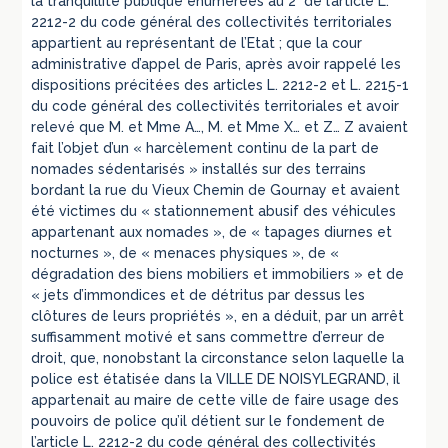
la tranquillité publique énumérées au 2° de l’article L.
2212-2 du code général des collectivités territoriales
appartient au représentant de l’Etat ; que la cour
administrative d’appel de Paris, après avoir rappelé les
dispositions précitées des articles L. 2212-2 et L. 2215-1
du code général des collectivités territoriales et avoir
relevé que M. et Mme A…, M. et Mme X… et Z… Z avaient
fait l’objet d’un « harcèlement continu de la part de
nomades sédentarisés » installés sur des terrains
bordant la rue du Vieux Chemin de Gournay et avaient
été victimes du « stationnement abusif des véhicules
appartenant aux nomades », de « tapages diurnes et
nocturnes », de « menaces physiques », de «
dégradation des biens mobiliers et immobiliers » et de
« jets d’immondices et de détritus par dessus les
clôtures de leurs propriétés », en a déduit, par un arrêt
suffisamment motivé et sans commettre d’erreur de
droit, que, nonobstant la circonstance selon laquelle la
police est étatisée dans la VILLE DE NOISYLEGRAND, il
appartenait au maire de cette ville de faire usage des
pouvoirs de police qu’il détient sur le fondement de
l’article L. 2212-2 du code général des collectivités