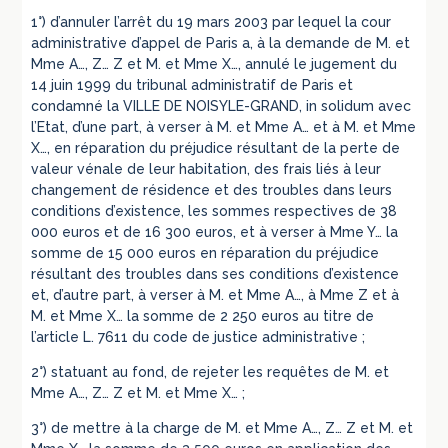
1°) d’annuler l’arrêt du 19 mars 2003 par lequel la cour
administrative d’appel de Paris a, à la demande de M. et
Mme A…, Z… Z et M. et Mme X…, annulé le jugement du
14 juin 1999 du tribunal administratif de Paris et
condamné la VILLE DE NOISYLE-GRAND, in solidum avec
l’Etat, d’une part, à verser à M. et Mme A… et à M. et Mme
X…, en réparation du préjudice résultant de la perte de
valeur vénale de leur habitation, des frais liés à leur
changement de résidence et des troubles dans leurs
conditions d’existence, les sommes respectives de 38
000 euros et de 16 300 euros, et à verser à Mme Y… la
somme de 15 000 euros en réparation du préjudice
résultant des troubles dans ses conditions d’existence
et, d’autre part, à verser à M. et Mme A…, à Mme Z et à
M. et Mme X… la somme de 2 250 euros au titre de
l’article L. 7611 du code de justice administrative ;
2°) statuant au fond, de rejeter les requêtes de M. et
Mme A…, Z… Z et M. et Mme X… ;
3°) de mettre à la charge de M. et Mme A…, Z… Z et M. et