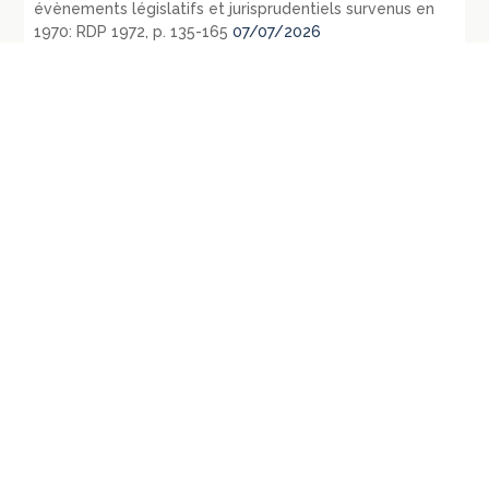
évènements législatifs et jurisprudentiels survenus en
1970: RDP 1972, p. 135-165
07/07/2026
←
Conseil d’Etat, SSR., 27 juillet
Conseil d’Etat, SSR., 27 juillet