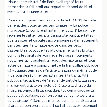
tribunal administratif de Paris avait rejeté leurs
demandes, a fait droit aux requêtes d’appel de M. et
Mme A…, M. et Mme X… et Z… Z ;
Considérant qu’aux termes de l’article L. 22122 du code
général des collectivités territoriales : « La police
municipale (…) comprend notamment : (…) 2° Le soin de
réprimer les atteintes à la tranquillité publique telles
que les rixes et disputes accompagnées d’ameutement
dans les rues, le tumulte excité dans les lieux
d’assemblée publique, les attroupements, les bruits, y
compris les bruits de voisinage, les rassemblements
nocturnes qui troublent le repos des habitants et tous
actes de nature à compromettre la tranquillité publique
(…) » ; qu’aux termes de l’article L. 22144 du même code :
« Le soin de réprimer les atteintes à la tranquillité
publique, tel qu’il est défini au 2º de l’article L. 22122 et
mis par cet article en règle générale à la charge du
maire, incombe à l’Etat seul dans les communes où la
police est étatisée, sauf en ce qui concerne les bruits
de voisinage. / Dans ces mêmes communes, l’Etat a la
charge du bon ordre quand il se fait occasionnellement