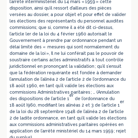
l’arrêté interministériel du 14 mars « 1959 » cette
disposition, ainsi qu’il ressort d’ailleurs des pièces
versées au dossier, a pour objet et pour effet de valider
les élections des représentants du personnel auxdites
commissions; que si, comme il a été dit ci-dessus,
l’article ler de la loi du 4 février 1960 autorisait le
Gouvernement à prendre par ordonnance pendant un
délai limité des « mesures qui sont normalement du
domaine de la loi », Il ne lui conférait pas le pouvoir de
soustraire certains actes administratifs à tout contrôle
juridictionnel en prononçant la validation ; qu’il s’ensuit
que la fédération requérante est fondée à demander
l’annulation de l’alinéa 2 de l’article 2 de l’ordonnance du
18 août 1960, en tant qu’il valide les élections aux
commissions Administratives paritaires ; … (Annulation
er
des dispositions de l’article 1
de l’ordonnance du
er
18 août I960, modifiant les alinéas 2 et 3 de l’article 1
de la loi du 28 septembre 1948 de l’alinéa 2 de l’article
2 de ladite ordonnance, en tant qu’il valide les élections
aux commissions administratives paritaires opérées en
application de l’arrêté ministériel du 14 mars 1959 ; rejet
du surplus)