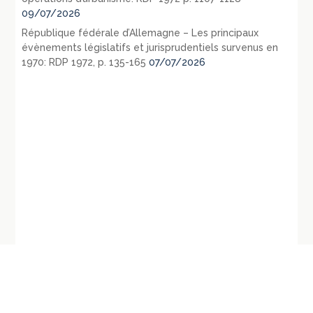
09/07/2026
République fédérale d’Allemagne – Les principaux
évènements législatifs et jurisprudentiels survenus en
1970: RDP 1972, p. 135-165
07/07/2026
←
Conseil d’Etat,
CC, n°62-18 L, 16 janvier 1962, Nature
Assemblée, 24 novembre
juridique des dispositions de l’article 31
1961, Letisserand, requête
(alinéa 2) de la loi n° 60-808 du 5 août