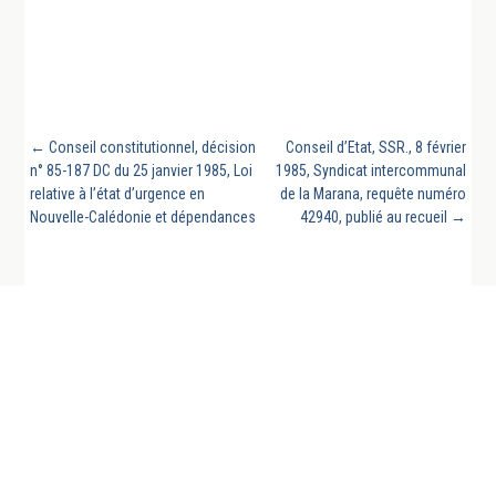
←
Conseil constitutionnel, décision
Conseil d’Etat, SSR., 8 février
n° 85-187 DC du 25 janvier 1985, Loi
1985, Syndicat intercommunal
relative à l’état d’urgence en
de la Marana, requête numéro
Nouvelle-Calédonie et dépendances
42940, publié au recueil
→
REVUE GÉNÉRALE DU DROIT PUBLIC FRANCAIS
ET COMPARE EST UN SITE DE LA CHAIRE DE
DROIT PUBLIC FRANÇAIS DE L’UNIVERSITÉ DE