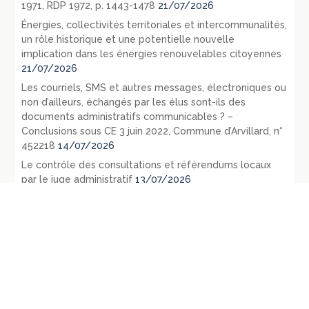
1971, RDP 1972, p. 1443-1478
21/07/2026
Énergies, collectivités territoriales et intercommunalités,
un rôle historique et une potentielle nouvelle
implication dans les énergies renouvelables citoyennes
21/07/2026
Les courriels, SMS et autres messages, électroniques ou
non d’ailleurs, échangés par les élus sont-ils des
documents administratifs communicables ? –
Conclusions sous CE 3 juin 2022, Commune d’Arvillard, n°
452218
14/07/2026
Le contrôle des consultations et référendums locaux
par le juge administratif
13/07/2026
République fédérale d’Allemagne – L’évolution du droit
public en 1971 – La loi du 27 juillet 1871 relative aux
opérations d’urbanisme: RDP 1972 p. 1107-1128
09/07/2026
République fédérale d’Allemagne – Les principaux
évènements législatifs et jurisprudentiels survenus en
1970: RDP 1972, p. 135-165
07/07/2026