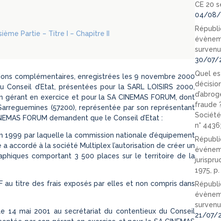
CE 20 s
04/08/
Républi
ième Partie – Titre I – Chapitre II
évèneme
survenu
30/07/
Quel est
vations complémentaires, enregistrées les 9 novembre 2000
décision
du Conseil d’Etat, présentées pour la SARL LOISIRS 2000,
d’abrog
son gérant en exercice et pour la SA CINEMAS FORUM, dont
fraude 
à Sarreguemines (57200), représentée par son représentant
Société
CINEMAS FORUM demandent que le Conseil d’Etat :
n° 4436
uin 1999 par laquelle la commission nationale d’équipement
Républi
accordé à la société Multiplex l’autorisation de créer un
événeme
phiques comportant 3 500 places sur le territoire de la
jurispr
1975, p
 au titre des frais exposés par elles et non compris dans
Républi
évèneme
survenu
 le 14 mai 2001 au secrétariat du contentieux du Conseil
21/07/