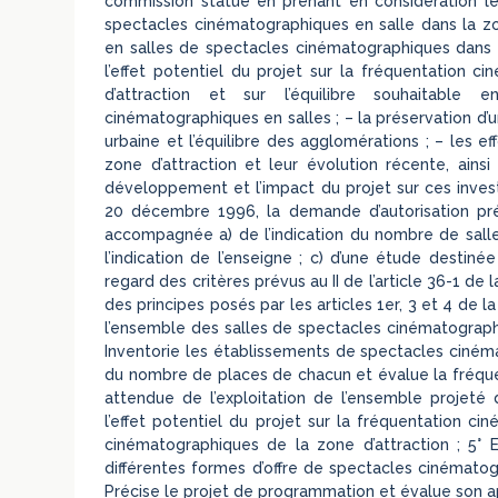
commission statue en prenant en considération les
spectacles cinématographiques en salle dans la zon
en salles de spectacles cinématographiques dans c
l’effet potentiel du projet sur la fréquentation c
d’attraction et sur l’équilibre souhaitable 
cinématographiques en salles ; – la préservation d’
urbaine et l’équilibre des agglomérations ; – les e
zone d’attraction et leur évolution récente, ain
développement et l’impact du projet sur ces investi
20 décembre 1996, la demande d’autorisation pré
accompagnée a) de l’indication du nombre de sall
l’indication de l’enseigne ; c) d’une étude destiné
regard des critères prévus au II de l’article 36-1 de
des principes posés par les articles 1er, 3 et 4 de l
l’ensemble des salles de spectacles cinématograph
Inventorie les établissements de spectacles cinéma
du nombre de places de chacun et évalue la fréquen
attendue de l’exploitation de l’ensemble projeté
l’effet potentiel du projet sur la fréquentation c
cinématographiques de la zone d’attraction ; 5° Eva
différentes formes d’offre de spectacles cinématogra
Précise le projet de programmation et évalue son ap