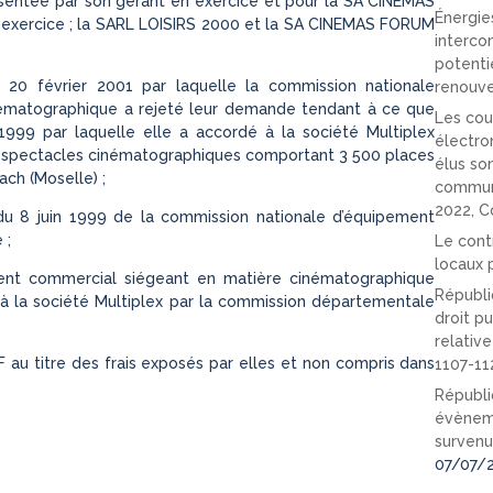
ésentée par son gérant en exercice et pour la SA CINEMAS
Énergies
 exercice ; la SARL LOISIRS 2000 et la SA CINEMAS FORUM
interco
potenti
 20 février 2001 par laquelle la commission nationale
renouve
ématographique a rejeté leur demande tendant à ce que
Les cou
 1999 par laquelle elle a accordé à la société Multiplex
électro
de spectacles cinématographiques comportant 3 500 places
élus so
ch (Moselle) ;
communi
2022, C
 du 8 juin 1999 de la commission nationale d’équipement
 ;
Le cont
locaux p
ment commercial siégeant en matière cinématographique
Républi
9 à la société Multiplex par la commission départementale
droit pu
relativ
 au titre des frais exposés par elles et non compris dans
1107-11
Républi
évèneme
survenu
07/07/