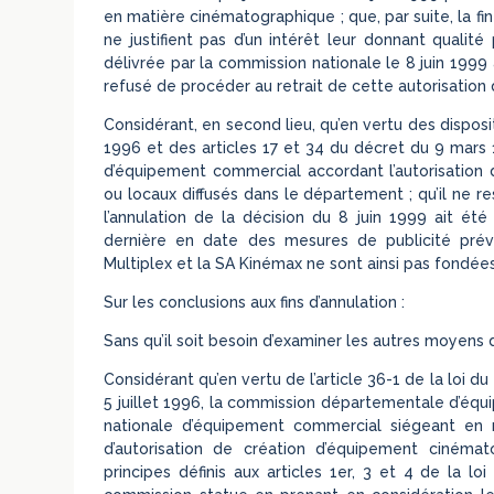
en matière cinématographique ; que, par suite, la f
ne justifient pas d’un intérêt leur donnant qualité
délivrée par la commission nationale le 8 juin 1999 
refusé de procéder au retrait de cette autorisation 
Considérant, en second lieu, qu’en vertu des dispos
1996 et des articles 17 et 34 du décret du 9 mars 
d’équipement commercial accordant l’autorisation
ou locaux diffusés dans le département ; qu’il ne r
l’annulation de la décision du 8 juin 1999 ait ét
dernière en date des mesures de publicité prév
Multiplex et la SA Kinémax ne sont ainsi pas fondées
Sur les conclusions aux fins d’annulation :
Sans qu’il soit besoin d’examiner les autres moyens 
Considérant qu’en vertu de l’article 36-1 de la loi d
5 juillet 1996, la commission départementale d’équ
nationale d’équipement commercial siégeant en 
d’autorisation de création d’équipement cinéma
principes définis aux articles 1er, 3 et 4 de la l