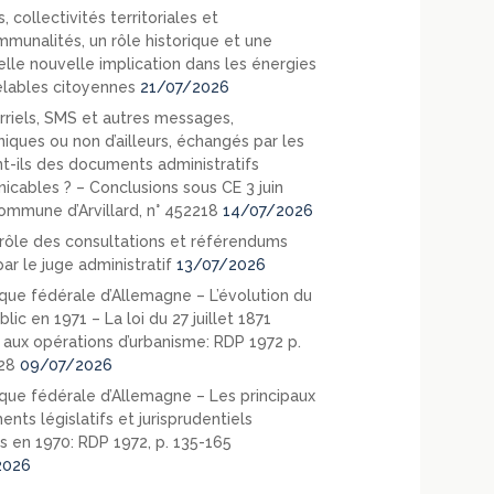
, collectivités territoriales et
mmunalités, un rôle historique et une
elle nouvelle implication dans les énergies
lables citoyennes
21/07/2026
rriels, SMS et autres messages,
niques ou non d’ailleurs, échangés par les
nt-ils des documents administratifs
cables ? – Conclusions sous CE 3 juin
ommune d’Arvillard, n° 452218
14/07/2026
rôle des consultations et référendums
ar le juge administratif
13/07/2026
que fédérale d’Allemagne – L’évolution du
blic en 1971 – La loi du 27 juillet 1871
e aux opérations d’urbanisme: RDP 1972 p.
28
09/07/2026
que fédérale d’Allemagne – Les principaux
nts législatifs et jurisprudentiels
s en 1970: RDP 1972, p. 135-165
2026