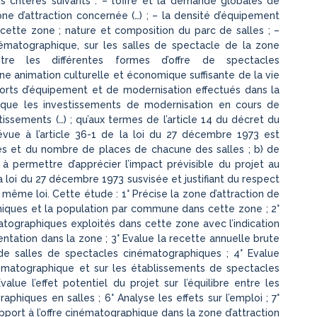
 critères suivants : – l’offre et la demande globales de
e d’attraction concernée (…) ; – la densité d’équipement
ette zone ; nature et composition du parc de salles ; –
inématographique, sur les salles de spectacle de la zone
entre les différentes formes d’offre de spectacles
une animation culturelle et économique suffisante de la vie
fforts d’équipement et de modernisation effectués dans la
si que les investissements de modernisation en cours de
ssements (…) ; qu’aux termes de l’article 14 du décret du
vue à l’article 36-1 de la loi du 27 décembre 1973 est
es et du nombre de places de chacune des salles ; b) de
e à permettre d’apprécier l’impact prévisible du projet au
 la loi du 27 décembre 1973 susvisée et justifiant du respect
a même loi. Cette étude : 1° Précise la zone d’attraction de
iques et la population par commune dans cette zone ; 2°
tographiques exploités dans cette zone avec l’indication
tation dans la zone ; 3° Evalue la recette annuelle brute
 de salles de spectacles cinématographiques ; 4° Evalue
inématographique et sur les établissements de spectacles
lue l’effet potentiel du projet sur l’équilibre entre les
phiques en salles ; 6° Analyse les effets sur l’emploi ; 7°
port à l’offre cinématographique dans la zone d’attraction