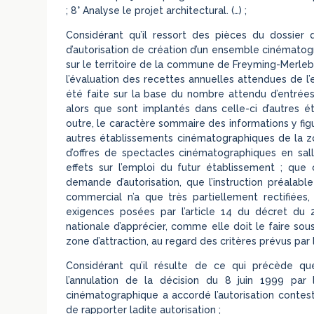
; 8° Analyse le projet architectural. (…) ;
Considérant qu’il ressort des pièces du dossier
d’autorisation de création d’un ensemble cinémato
sur le territoire de la commune de Freyming-Merleb
l’évaluation des recettes annuelles attendues de l’
été faite sur la base du nombre attendu d’entrées
alors que sont implantés dans celle-ci d’autres 
outre, le caractère sommaire des informations y figu
autres établissements cinématographiques de la zone
d’offres de spectacles cinématographiques en sall
effets sur l’emploi du futur établissement ; que c
demande d’autorisation, que l’instruction préalab
commercial n’a que très partiellement rectifiée
exigences posées par l’article 14 du décret du
nationale d’apprécier, comme elle doit le faire sous
zone d’attraction, au regard des critères prévus par 
Considérant qu’il résulte de ce qui précède q
l’annulation de la décision du 8 juin 1999 par
cinématographique a accordé l’autorisation contest
de rapporter ladite autorisation ;