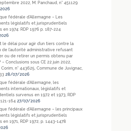
eptembre 2022, M. Panchaud, n° 451129
2026
que fédérale d’Allemagne – Les
nts législatifs et jurisprudentiels
s en 1974: RDP 1976 p. 187-224
2026
 le délai pour agir d’un tiers contre la
 de l’autorité administrative refusant
er ou de retirer un permis obtenu par
? – Conclusions sous CE 22 juin 2022,
 Corim, n° 443625, Commune de Juvignac,
33
28/07/2026
que fédérale d’Allemagne, les
nts internationaux, législatifs et
udentiels survenus en 1972 et 1973, RDP
. 121-164
27/07/2026
que fédérale d’Allemagne – les principaux
nts législatifs et jurisprudentiels
s en 1971, RDP 1972, p. 1443-1478
2026