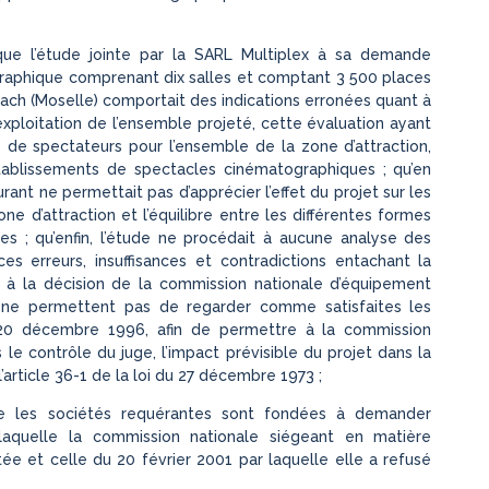
 que l’étude jointe par la SARL Multiplex à sa demande
graphique comprenant dix salles et comptant 3 500 places
ach (Moselle) comportait des indications erronées quant à
exploitation de l’ensemble projeté, cette évaluation ayant
 de spectateurs pour l’ensemble de la zone d’attraction,
établissements de spectacles cinématographiques ; qu’en
rant ne permettait pas d’apprécier l’effet du projet sur les
 d’attraction et l’équilibre entre les différentes formes
es ; qu’enfin, l’étude ne procédait à aucune analyse des
es erreurs, insuffisances et contradictions entachant la
le à la décision de la commission nationale d’équipement
s, ne permettent pas de regarder comme satisfaites les
 20 décembre 1996, afin de permettre à la commission
 le contrôle du juge, l’impact prévisible du projet dans la
l’article 36-1 de la loi du 27 décembre 1973 ;
ue les sociétés requérantes sont fondées à demander
 laquelle la commission nationale siégeant en matière
ée et celle du 20 février 2001 par laquelle elle a refusé