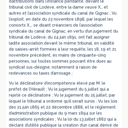
d’attributions dans l’instance pendante, devant le
tribunal civil de Lodève, entre la dame veuve X… et
autres et l’association syndicale du canal de Gignac ; Vu
l’exploit, en date du 23 novembre 1898, par lequel les
consorts X…, se disant créanciers de l’association
syndicale du canal de Gignac, en vertu d’un jugement du
tribunal de Lodève, du 24 juin 1891, ont fait assigner
ladite association devant le même tribunal, en validité
de saisies-arrêt formées à leur requête, les 18, 19 et 21
novembre précédent, ès mains de cinquante-cinq
personnes, sur toutes sommes pouvant être dues au
syndicat sus-désigné, notamment à raison de
redevances ou taxes d’arrosage ;
Vu le déclinatoire d’incompétence élevé par M. le
préfet de l’Hérault ; Vu le jugement du 5 juillet qui a
rejeté ce déclinatoire ; Vu le jugement du 25 juillet, par
lequel le tribunal a ordonné qu’il serait sursis ; Vu les lois
des 21 juin 1865 et 22 décembre 1888, et le règlement
d’administration publique du 9 mars 1894 sur les
associations syndicales ; Vu la loi du 13 juillet 1882 qui a
déclaré d’utilité publique la création d’un canal dérivé de