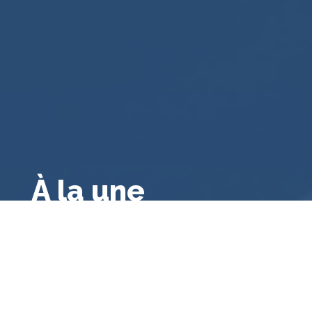
À la une
Droit public français
,
A la une
,
Droit français
,
Droit
administratif général
,
Bibliographie
Le contrôle des consultations et
référendums locaux par le juge
administratif