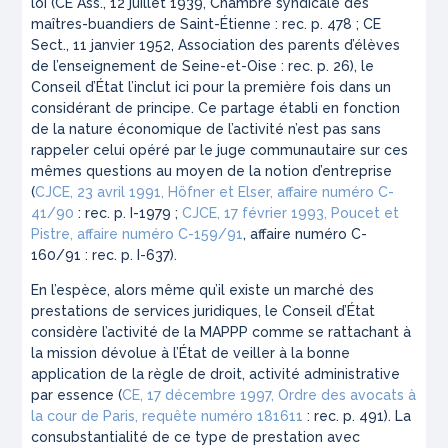
loi (CE Ass., 12 juillet 1939, Chambre syndicale des
maîtres-buandiers de Saint-Étienne : rec. p. 478 ; CE
Sect., 11 janvier 1952, Association des parents d’élèves
de l’enseignement de Seine-et-Oise : rec. p. 26), le
Conseil d’État l’inclut ici pour la première fois dans un
considérant de principe. Ce partage établi en fonction
de la nature économique de l’activité n’est pas sans
rappeler celui opéré par le juge communautaire sur ces
mêmes questions au moyen de la notion d’entreprise
(
CJCE, 23 avril 1991, Höfner et Elser, affaire numéro C-
41/90
: rec. p. I-1979 ;
CJCE, 17 février 1993, Poucet et
Pistre, affaire numéro C-159/91
, affaire numéro C-
160/91 : rec. p. I-637).
En l’espèce, alors même qu’il existe un marché des
prestations de services juridiques, le Conseil d’État
considère l’activité de la MAPPP comme se rattachant à
la mission dévolue à l’État de veiller à la bonne
application de la règle de droit, activité administrative
par essence (
CE, 17 décembre 1997, Ordre des avocats à
la cour de Paris, requête numéro 181611
: rec. p. 491). La
consubstantialité de ce type de prestation avec