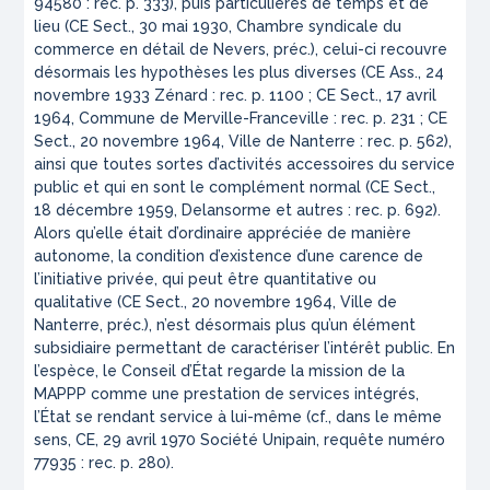
94580 : rec. p. 333), puis particulières de temps et de
lieu (CE Sect., 30 mai 1930, Chambre syndicale du
commerce en détail de Nevers, préc.), celui-ci recouvre
désormais les hypothèses les plus diverses (CE Ass., 24
novembre 1933 Zénard : rec. p. 1100 ; CE Sect., 17 avril
1964, Commune de Merville-Franceville : rec. p. 231 ; CE
Sect., 20 novembre 1964, Ville de Nanterre : rec. p. 562),
ainsi que toutes sortes d’activités accessoires du service
public et qui en sont le complément normal (CE Sect.,
18 décembre 1959, Delansorme et autres : rec. p. 692).
Alors qu’elle était d’ordinaire appréciée de manière
autonome, la condition d’existence d’une carence de
l’initiative privée, qui peut être quantitative ou
qualitative (CE Sect., 20 novembre 1964, Ville de
Nanterre, préc.), n’est désormais plus qu’un élément
subsidiaire permettant de caractériser l’intérêt public. En
l’espèce, le Conseil d’État regarde la mission de la
MAPPP comme une prestation de services intégrés,
l’État se rendant service à lui-même (cf., dans le même
sens, CE, 29 avril 1970 Société Unipain, requête numéro
77935 : rec. p. 280).