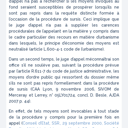
d’appel n’a pas à rechercher si les moyens invoqués au
fond seraient susceptibles de prospérer lorsqu’ils ne
sont pas repris dans la requête distincte formée à
l’occasion de la procédure de sursis. Ceci implique que
le juge d’appel n’a pas à suppléer les carences
procédurales de l’appelant en la matière y compris dans
le cadre particulier des recours en matière d’urbanisme
dans lesquels, le principe d’économie des moyens est
neutralisé (article L.600-4-1 code de l’urbanisme).
Dans un second temps, le juge d’appel méconnaîtrai son
office s’il ne soulève pas, suivant la procédure prévue
par l’article R.611-7 du code de justice administrative, les
moyens d’ordre public qui ressortent du dossier même
s’ils ne sont pas repris formellement dans la procédure
de sursis (CAA Lyon, 9 novembre 2006, SIVOM de
Merceray et Lerrey, n° 05LY01724, concl. D. Besle, AJDA
2007 p. 44).
En effet, de tels moyens sont invocables à tout stade
de la procédure y compris pour la première fois en
appel (
Conseil d’Etat, SSR., 29 septembre 2000, Société