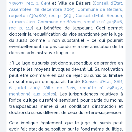
335033, rec. p. 649
) et Ville de Béziers (
Conseil d’Etat,
Assemblée, 28 décembre 2009, Commune de Béziers,
requête n°304802, rec. p. 509
;
Conseil d’Etat, Section,
21 mars 2011, Commune de Béziers, requête n° 304806,
rec. p. 117
) au bénéfice de l’appelant. Ceci permet
d’obtenir la requalification du vice sanctionné par le juge
du sursis comme « non substantiel » ce qui pourrait
éventuellement ne pas conduire à une annulation de la
décision administrative litigieuse.
4°) Le juge du sursis est donc susceptible de prendre en
compte les moyens invoqués devant lui. Sa motivation
peut être sommaire en cas de rejet du sursis ou limitée
au seul moyen qui apparaît fondé (
Conseil d’Etat, SSR,
6 juillet 2007, Ville de Paris, requête n° 298032,
mentionné aux tables
). Les jurisprudences relatives à
l’office du juge du référé semblent, pour partie du moins,
transposables même si les conditions d’instruction et
d’octroi du sursis diffèrent de ceux du référé-suspension.
Cela implique également que le juge du sursis peut
avoir fait état de sa position sur le fond même du litige.