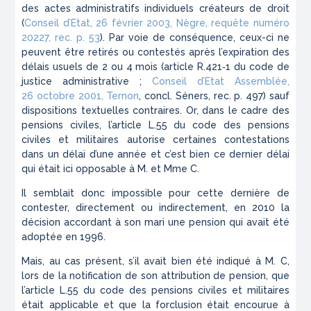
des actes administratifs individuels créateurs de droit
(
Conseil d’Etat, 26 février 2003, Nègre, requête numéro
20227, rec. p. 53
). Par voie de conséquence, ceux-ci ne
peuvent être retirés ou contestés après l’expiration des
délais usuels de 2 ou 4 mois (
article R.421‑1 du code de
justice administrative ;
Conseil d’Etat Assemblée,
26 octobre 2001, Ternon
, concl. Séners, rec. p. 497
) sauf
dispositions textuelles contraires. Or, dans le cadre des
pensions civiles, l’article L.55 du code des pensions
civiles et militaires autorise certaines contestations
dans un délai d’une année et c’est bien ce dernier délai
qui était ici opposable à M. et Mme C.
Il semblait donc impossible pour cette dernière de
contester, directement ou indirectement, en 2010 la
décision accordant à son mari une pension qui avait été
adoptée en 1996.
Mais, au cas présent, s’il avait bien été indiqué à M. C,
lors de la notification de son attribution de pension, que
l’article L.55 du code des pensions civiles et militaires
était applicable et que la forclusion était encourue à