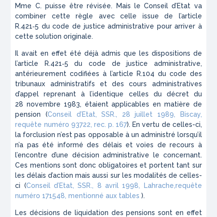
Mme C. puisse être révisée. Mais le Conseil d’Etat va
combiner cette règle avec celle issue de l’article
R.421‑5 du code de justice administrative pour arriver à
cette solution originale.
Il avait en effet été déjà admis que les dispositions de
l’article R.421‑5 du code de justice administrative,
antérieurement codifiées à l’article R.104 du code des
tribunaux administratifs et des cours administratives
d’appel reprenant à l’identique celles du décret du
28 novembre 1983, étaient applicables en matière de
pension (
Conseil d’Etat, SSR., 28 juillet 1989, Biscay,
requête numéro 93722, rec. p. 167
). En vertu de celles-ci,
la forclusion n’est pas opposable à un administré lorsqu’il
n’a pas été informé des délais et voies de recours à
l’encontre d’une décision administrative le concernant.
Ces mentions sont donc obligatoires et portent tant sur
les délais d’action mais aussi sur les modalités de celles-
ci (
Conseil d’Etat, SSR., 8 avril 1998, Lahrache,requête
numéro 171548, mentionné aux tables
).
Les décisions de liquidation des pensions sont en effet