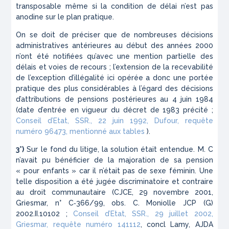
transposable même si la condition de délai n’est pas
anodine sur le plan pratique.
On se doit de préciser que de nombreuses décisions
administratives antérieures au début des années 2000
n’ont été notifiées qu’avec une mention partielle des
délais et voies de recours ; l’extension de la recevabilité
de l’exception d’illégalité ici opérée a donc une portée
pratique des plus considérables à l’égard des décisions
d’attributions de pensions postérieures au 4 juin 1984
(
date d’entrée en vigueur du décret de 1983 précité ;
Conseil d’Etat, SSR., 22 juin 1992, Dufour, requête
numéro 96473, mentionné aux tables
).
3°)
Sur le fond du litige, la solution était entendue. M. C
n’avait pu bénéficier de la majoration de sa pension
« pour enfants » car il n’était pas de sexe féminin. Une
telle disposition a été jugée discriminatoire et contraire
au droit communautaire (
CJCE, 29 novembre 2001,
Griesmar, n° C‑366/99, obs. C. Moniolle JCP (G)
2002.II.10102 ;
Conseil d’Etat, SSR., 29 juillet 2002,
Griesmar, requête numéro 141112
, concl Lamy, AJDA