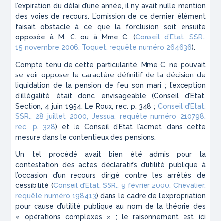
l’expiration du délai d’une année, il n’y avait nulle mention
des voies de recours. L’omission de ce dernier élément
faisait obstacle à ce que la forclusion soit ensuite
opposée à M. C. ou à Mme C. (
Conseil d’Etat, SSR.,
15 novembre 2006, Toquet, requête numéro 264636
).
Compte tenu de cette particularité, Mme C. ne pouvait
se voir opposer le caractère définitif de la décision de
liquidation de la pension de feu son mari ; l’exception
d’illégalité était donc envisageable (
Conseil d’Etat,
Section, 4 juin 1954, Le Roux, rec. p. 348 ;
Conseil d’Etat,
SSR., 28 juillet 2000, Jessua, requête numéro 210798,
rec. p. 328
) et le Conseil d’Etat l’admet dans cette
mesure dans le contentieux des pensions.
Un tel procédé avait bien été admis pour la
contestation des actes déclaratifs d’utilité publique à
l’occasion d’un recours dirigé contre les arrêtés de
cessibilité (
Conseil d’Etat, SSR., 9 février 2000, Chevalier,
requête numéro 198413
) dans le cadre de l’expropriation
pour cause d’utilité publique au nom de la théorie des
« opérations complexes » ; le raisonnement est ici