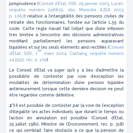
jurisprudence (
Conseil d’Etat, SSR. 29 janvier 2003, Lucet,
requête numéro 246829, obs. Moniolle AJDA 2003
p. 1062
) relative à l’intangibilité des pensions civiles de
retraite des fonctionnaires, fondée sur l’article L.55 du
code. Cette règle n’avait fait l’objet que d’une inflexion
très limitée à l’encontre des décisions administratives
modifiant partiellement les pensions auparavant
liquidées et sur les seuls éléments ainsi rectifiés (
Conseil
er
d’Etat, SSR., 1
mars 2004, Castaing, requête numéro
243592, rec. p. 109
).
Le Conseil d’Etat va juger qu’il y a lieu d’admettre la
possibilité de contester par voie d’exception les
modalités de détermination d’une pension liquidée
antérieurement lorsque cette dernière décision ne peut
être regardée comme définitive.
2°)
Il est possible de contester par la voie de l’exception
d’illégalité les actes individuels que durant le temps ou
l’action en annulation est possible (
Conseil d’Etat,
25 juillet 1980, Ministre de l’Environnement, rec. p. 318
)
ce qui semblait faire obstacle à ce que la pension de