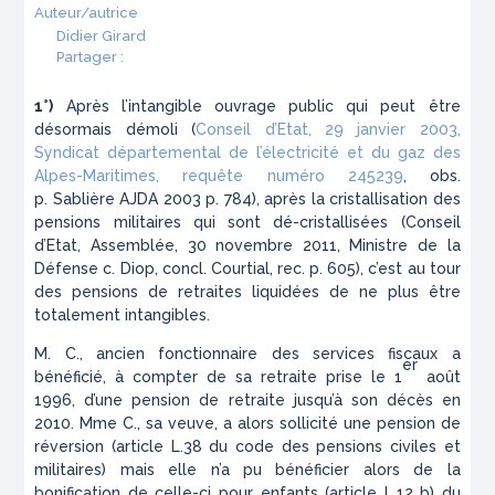
Auteur/autrice
Didier Girard
Partager :
1°)
Après l’intangible ouvrage public qui peut être
désormais démoli (
Conseil d’Etat, 29 janvier 2003,
Syndicat départemental de l’électricité et du gaz des
Alpes-Maritimes, requête numéro 245239
, obs.
p. Sablière AJDA 2003 p. 784
), après la cristallisation des
pensions militaires qui sont dé-cristallisées (
Conseil
d’Etat, Assemblée, 30 novembre 2011, Ministre de la
Défense c. Diop, concl. Courtial, rec. p. 605
), c’est au tour
des pensions de retraites liquidées de ne plus être
totalement intangibles.
M. C., ancien fonctionnaire des services fiscaux a
er
bénéficié, à compter de sa retraite prise le 1
août
1996, d’une pension de retraite jusqu’à son décès en
2010. Mme C., sa veuve, a alors sollicité une pension de
réversion (
article L.38 du code des pensions civiles et
militaires
) mais elle n’a pu bénéficier alors de la
bonification de celle-ci pour enfants (
article L.12 b) du