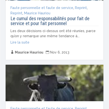
Faute personnelle et faute de service
,
Reprint
,
Reprint
,
Maurice Hauriou
Le cumul des responsabilités pour fait de
service et pour fait personnel
Les deux décisions ci-dessus ont été réunies, parce
qu’on y remar­que une même tendance à...
Lire la suite

Maurice Hauriou

Nov 6, 2013
Faute personnelle et faute de service
,
Reprint
,