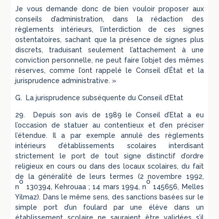
Je vous demande donc de bien vouloir proposer aux
conseils d’administration, dans la rédaction des
règlements intérieurs, l’interdiction de ces signes
ostentatoires, sachant que la présence de signes plus
discrets, traduisant seulement l’attachement à une
conviction personnelle, ne peut faire l’objet des mêmes
réserves, comme l’ont rappelé le Conseil d’État et la
jurisprudence administrative. »
G. La jurisprudence subséquente du Conseil d’Etat
29. Depuis son avis de 1989 le Conseil d’Etat a eu
l’occasion de statuer au contentieux et d’en préciser
l’étendue. Il a par exemple annulé des règlements
intérieurs d’établissements scolaires interdisant
strictement le port de tout signe distinctif d’ordre
religieux en cours ou dans des locaux scolaires, du fait
de la généralité de leurs termes (2 novembre 1992,
o
o
n
130394,
Kehrouaa
; 14 mars 1994, n
145656,
Melles
Yilmaz
). Dans le même sens, des sanctions basées sur le
simple port d’un foulard par une élève dans un
établissement scolaire ne sauraient être validées s’il