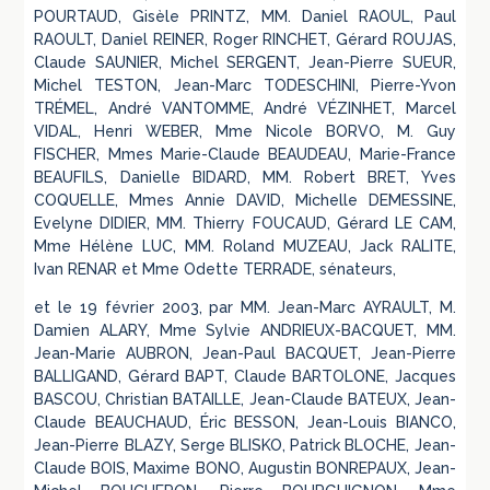
POURTAUD, Gisèle PRINTZ, MM. Daniel RAOUL, Paul
RAOULT, Daniel REINER, Roger RINCHET, Gérard ROUJAS,
Claude SAUNIER, Michel SERGENT, Jean-Pierre SUEUR,
Michel TESTON, Jean-Marc TODESCHINI, Pierre-Yvon
TRÉMEL, André VANTOMME, André VÉZINHET, Marcel
VIDAL, Henri WEBER, Mme Nicole BORVO, M. Guy
FISCHER, Mmes Marie-Claude BEAUDEAU, Marie-France
BEAUFILS, Danielle BIDARD, MM. Robert BRET, Yves
COQUELLE, Mmes Annie DAVID, Michelle DEMESSINE,
Evelyne DIDIER, MM. Thierry FOUCAUD, Gérard LE CAM,
Mme Hélène LUC, MM. Roland MUZEAU, Jack RALITE,
Ivan RENAR et Mme Odette TERRADE, sénateurs,
et le 19 février 2003, par MM. Jean-Marc AYRAULT, M.
Damien ALARY, Mme Sylvie ANDRIEUX-BACQUET, MM.
Jean-Marie AUBRON, Jean-Paul BACQUET, Jean-Pierre
BALLIGAND, Gérard BAPT, Claude BARTOLONE, Jacques
BASCOU, Christian BATAILLE, Jean-Claude BATEUX, Jean-
Claude BEAUCHAUD, Éric BESSON, Jean-Louis BIANCO,
Jean-Pierre BLAZY, Serge BLISKO, Patrick BLOCHE, Jean-
Claude BOIS, Maxime BONO, Augustin BONREPAUX, Jean-