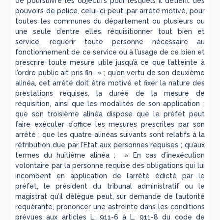
de poursuivre les objectifs pour lesquels il détient des
pouvoirs de police, celui-ci peut, par arrêté motivé, pour
toutes les communes du département ou plusieurs ou
une seule d’entre elles, réquisitionner tout bien et
service, requérir toute personne nécessaire au
fonctionnement de ce service ou à l’usage de ce bien et
prescrire toute mesure utile jusqu’à ce que l’atteinte à
l’ordre public ait pris fin » ; qu’en vertu de son deuxième
alinéa, cet arrêté doit être motivé et fixer la nature des
prestations requises, la durée de la mesure de
réquisition, ainsi que les modalités de son application ;
que son troisième alinéa dispose que le préfet peut
faire exécuter d’office les mesures prescrites par son
arrêté ; que les quatre alinéas suivants sont relatifs à la
rétribution due par l’Etat aux personnes requises ; qu’aux
termes du huitième alinéa : » En cas d’inexécution
volontaire par la personne requise des obligations qui lui
incombent en application de l’arrêté édicté par le
préfet, le président du tribunal administratif ou le
magistrat qu’il délègue peut, sur demande de l’autorité
requérante, prononcer une astreinte dans les conditions
prévues aux articles L. 911-6 à L. 911-8 du code de