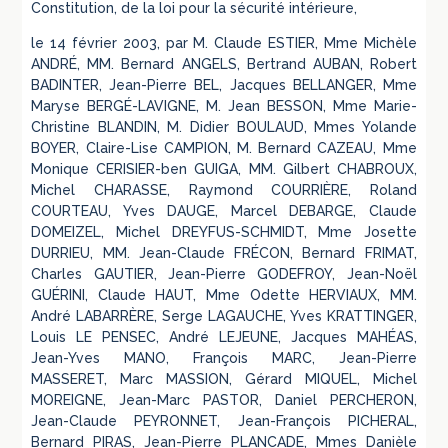
Constitution, de la loi pour la sécurité intérieure,
le 14 février 2003, par M. Claude ESTIER, Mme Michèle
ANDRÉ, MM. Bernard ANGELS, Bertrand AUBAN, Robert
BADINTER, Jean-Pierre BEL, Jacques BELLANGER, Mme
Maryse BERGÉ-LAVIGNE, M. Jean BESSON, Mme Marie-
Christine BLANDIN, M. Didier BOULAUD, Mmes Yolande
BOYER, Claire-Lise CAMPION, M. Bernard CAZEAU, Mme
Monique CERISIER-ben GUIGA, MM. Gilbert CHABROUX,
Michel CHARASSE, Raymond COURRIÈRE, Roland
COURTEAU, Yves DAUGE, Marcel DEBARGE, Claude
DOMEIZEL, Michel DREYFUS-SCHMIDT, Mme Josette
DURRIEU, MM. Jean-Claude FRÉCON, Bernard FRIMAT,
Charles GAUTIER, Jean-Pierre GODEFROY, Jean-Noël
GUÉRINI, Claude HAUT, Mme Odette HERVIAUX, MM.
André LABARRÈRE, Serge LAGAUCHE, Yves KRATTINGER,
Louis LE PENSEC, André LEJEUNE, Jacques MAHÉAS,
Jean-Yves MANO, François MARC, Jean-Pierre
MASSERET, Marc MASSION, Gérard MIQUEL, Michel
MOREIGNE, Jean-Marc PASTOR, Daniel PERCHERON,
Jean-Claude PEYRONNET, Jean-François PICHERAL,
Bernard PIRAS, Jean-Pierre PLANCADE, Mmes Danièle