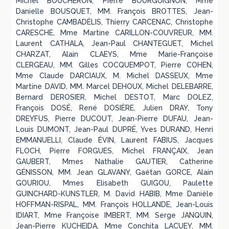
Michel BOUCHERON, Pierre BOURGUIGNON, Mme
Danielle BOUSQUET, MM. François BROTTES, Jean-
Christophe CAMBADÉLIS, Thierry CARCENAC, Christophe
CARESCHE, Mme Martine CARILLON-COUVREUR, MM.
Laurent CATHALA, Jean-Paul CHANTEGUET, Michel
CHARZAT, Alain CLAEYS, Mme Marie-Françoise
CLERGEAU, MM. Gilles COCQUEMPOT, Pierre COHEN,
Mme Claude DARCIAUX, M. Michel DASSEUX, Mme
Martine DAVID, MM. Marcel DEHOUX, Michel DELEBARRE,
Bernard DEROSIER, Michel DESTOT, Marc DOLEZ,
François DOSÉ, René DOSIÈRE, Julien DRAY, Tony
DREYFUS, Pierre DUCOUT, Jean-Pierre DUFAU, Jean-
Louis DUMONT, Jean-Paul DUPRÉ, Yves DURAND, Henri
EMMANUELLI, Claude ÉVIN, Laurent FABIUS, Jacques
FLOCH, Pierre FORGUES, Michel FRANÇAIX, Jean
GAUBERT, Mmes Nathalie GAUTIER, Catherine
GÉNISSON, MM. Jean GLAVANY, Gaétan GORCE, Alain
GOURIOU, Mmes Elisabeth GUIGOU, Paulette
GUINCHARD-KUNSTLER, M. David HABIB, Mme Danièle
HOFFMAN-RISPAL, MM. François HOLLANDE, Jean-Louis
IDIART, Mme Françoise IMBERT, MM. Serge JANQUIN,
Jean-Pierre KUCHEIDA, Mme Conchita LACUEY, MM.