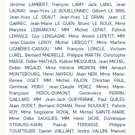
Jérôme LAMBERT, François LAMY, Jack LANG, Jean
LAUNAY, Jean-Yves LE BOUILLONNEC, Gilbert LE BRIS,
Jean-Yves LE DÉAUT, Jean-Yves LE DRIAN, Jean LE
GARREC, Jean-Marie LE GUEN, Bruno LE ROUX, Mme
Marylise LEBRANCHU, MM. Michel LEFAIT, Patrick
LEMASLE, Guy LENGAGNE, Mme Annick LEPETIT, MM.
Jean-Claude LEROY, Michel LIEBGOTT, Mme Martine
LIGNIÈRES-CASSOU, MM. François LONCLE, Victorin
LUREL, Bernard MADRELLE, Philippe MARTIN, Christophe
MASSE, Didier MATHUS, Kléber MESQUIDA, Jean MICHEL,
Didier MIGAUD, Mme Hélène MIGNON, MM. Arnaud
MONTEBOURG, Henri NAYROU, Alain NÉRI, Mme Marie-
Renée OGET, MM. Michel PAJON, Christian PAUL,
Germinal PEIRO, Jean-Claude PEREZ, Mmes Marie-
Françoise PEROL-DUMONT, Geneviève PERRIN-
GAILLARD, MM. Jean-Jack QUEYRANNE, Paul QUILÈS,
Alain RODET, Bernard ROMAN, René ROUQUET, Patrick
ROY, Mme Ségolène ROYAL, M. Michel SAINTE-MARIE,
Mme Odile SAUGUES, MM. Henri SICRE, Dominique
STRAUSS-KAHN, Pascal TERRASSE, Philippe
TOURTELIER, Daniel VAILLANT, André VALLINI, Manuel