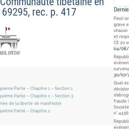
on Communauté tibétaine en
69295, rec. p. 417
Dernie
Peut-on
grave e
chacun 
et resp
CE 20 s
04/08/
Républi
évèneme
survenu
30/07/
Quel est
nquième Partie – Chapitre 1 – Section 1
décision
d’abrog
nquième Partie – Chapitre 1 – Section 3
fraude 
rmée de la liberté de manifester
Société
nquième Partie – Chapitre 1
n° 4436
Républi
événeme