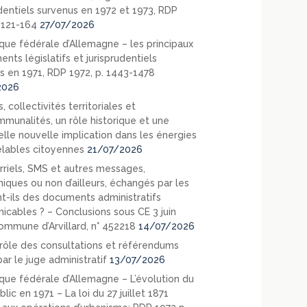
udentiels survenus en 1972 et 1973, RDP
. 121-164
27/07/2026
que fédérale d’Allemagne – les principaux
nts législatifs et jurisprudentiels
s en 1971, RDP 1972, p. 1443-1478
2026
, collectivités territoriales et
mmunalités, un rôle historique et une
elle nouvelle implication dans les énergies
lables citoyennes
21/07/2026
rriels, SMS et autres messages,
niques ou non d’ailleurs, échangés par les
nt-ils des documents administratifs
cables ? – Conclusions sous CE 3 juin
ommune d’Arvillard, n° 452218
14/07/2026
rôle des consultations et référendums
ar le juge administratif
13/07/2026
que fédérale d’Allemagne – L’évolution du
blic en 1971 – La loi du 27 juillet 1871