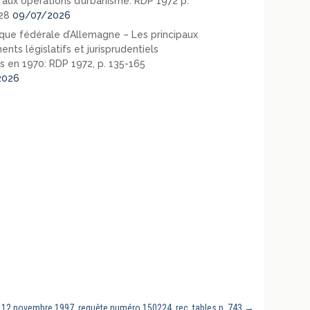
e aux opérations d’urbanisme: RDP 1972 p.
28
09/07/2026
que fédérale d’Allemagne – Les principaux
nts législatifs et jurisprudentiels
s en 1970: RDP 1972, p. 135-165
2026
s, 12 novembre 1997, requête numéro 150224, rec. tables p. 743
→