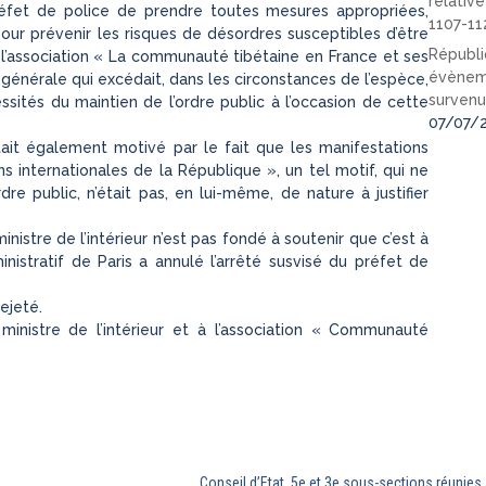
relativ
préfet de police de prendre toutes mesures appropriées,
1107-11
r prévenir les risques de désordres susceptibles d’être
Républi
l’association « La communauté tibétaine en France et ses
évèneme
n générale qui excédait, dans les circonstances de l’espèce,
survenu
essités du maintien de l’ordre public à l’occasion de cette
07/07/
x était également motivé par le fait que les manifestations
s internationales de la République », un tel motif, qui ne
dre public, n’était pas, en lui-même, de nature à justifier
nistre de l’intérieur n’est pas fondé à soutenir que c’est à
nistratif de Paris a annulé l’arrêté susvisé du préfet de
rejeté.
 ministre de l’intérieur et à l’association « Communauté
Conseil d’Etat, 5e et 3e sous-sections réunie