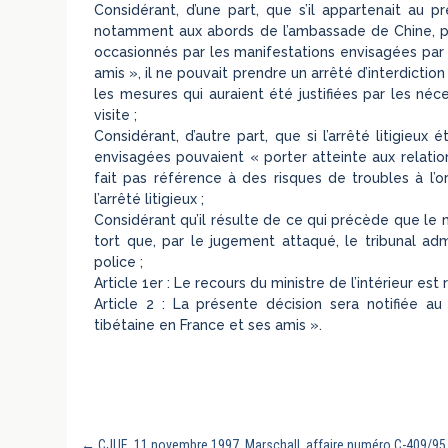
Considérant, d’une part, que s’il appartenait au 
notamment aux abords de l’ambassade de Chine, pou
occasionnés par les manifestations envisagées par 
amis », il ne pouvait prendre un arrêté d’interdictio
les mesures qui auraient été justifiées par les néc
visite ;
Considérant, d’autre part, que si l’arrêté litigieu
envisagées pouvaient « porter atteinte aux relation
fait pas référence à des risques de troubles à l’or
l’arrêté litigieux ;
Considérant qu’il résulte de ce qui précède que le mi
tort que, par le jugement attaqué, le tribunal admi
police ;
Article 1er : Le recours du ministre de l’intérieur est 
Article 2 : La présente décision sera notifiée au
tibétaine en France et ses amis ».
←
CJUE, 11 novembre 1997, Marschall, affaire numéro C-409/95