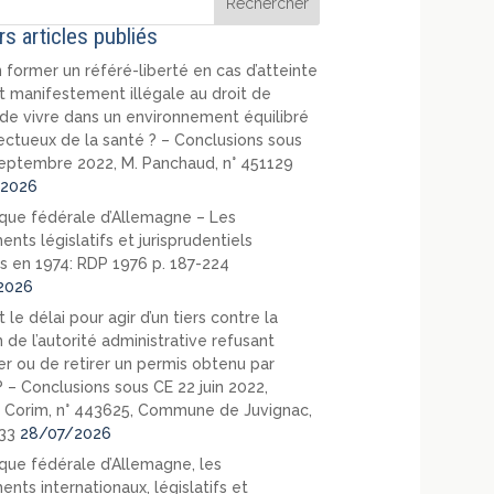
rs articles publiés
 former un référé-liberté en cas d’atteinte
t manifestement illégale au droit de
de vivre dans un environnement équilibré
ectueux de la santé ? – Conclusions sous
eptembre 2022, M. Panchaud, n° 451129
2026
que fédérale d’Allemagne – Les
nts législatifs et jurisprudentiels
s en 1974: RDP 1976 p. 187-224
2026
 le délai pour agir d’un tiers contre la
 de l’autorité administrative refusant
er ou de retirer un permis obtenu par
? – Conclusions sous CE 22 juin 2022,
 Corim, n° 443625, Commune de Juvignac,
33
28/07/2026
que fédérale d’Allemagne, les
nts internationaux, législatifs et