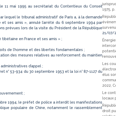
jurispr
é le 11 mai 1995 au secrétariat du Contentieux du Conseil
1975, p
Républi
ar lequel le tribunal administratif de Paris a, à la demande
évèneme
 et ses amis », annulé l’arrêté du 6 septembre 1994 par
survenu
ions prévues lors de la visite du Président de la République
21/07/
 tibétaine en France et ses amis » ;
Énergies
interco
its de l’homme et des libertés fondamentales ;
potenti
ation des mesures relatives au renforcement du maintien
renouve
Les cou
administratives d’appel ;
électro
cret n° 53-934 du 30 septembre 1953 et la loi n° 87-1127 du
élus so
communi
2022, C
Le cont
ouvernement ;
locaux p
re 1994, le préfet de police a interdit les manifestations
Républi
ublique populaire de Chine, notamment le rassemblement
droit pu