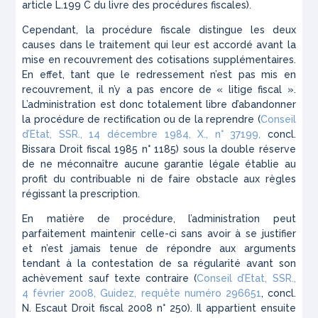
article L.199 C du livre des procédures fiscales
).
Cependant, la procédure fiscale distingue les deux
causes dans le traitement qui leur est accordé avant la
mise en recouvrement des cotisations supplémentaires.
En effet, tant que le redressement n’est pas mis en
recouvrement, il n’y a pas encore de « litige fiscal ».
L’administration est donc totalement libre d’abandonner
la procédure de rectification ou de la reprendre (
Conseil
d’Etat, SSR., 14 décembre 1984, X., n° 37199,
concl.
Bissara Droit fiscal 1985 n° 1185
) sous la double réserve
de ne méconnaître aucune garantie légale établie au
profit du contribuable ni de faire obstacle aux règles
régissant la prescription.
En matière de procédure, l’administration peut
parfaitement maintenir celle-ci sans avoir à se justifier
et n’est jamais tenue de répondre aux arguments
tendant à la contestation de sa régularité avant son
achèvement sauf texte contraire (
Conseil d’Etat, SSR.,
4 février 2008, Guidez, requête numéro 296651
, concl.
N. Escaut Droit fiscal 2008 n° 250
). Il appartient ensuite