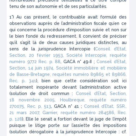
nombreuses précisions textuelles à ce titre compte
tenu de son autonomie et de ses particularités.
1°) Au cas présent, le contribuable avait formulé des
observations auprès de l’administration fiscale qu’en ce
qui concerne la procédure d’imposition suivie et non sur
le bien fondé du redressement. Il convient de préciser
qu’il s’agit là de deux causes juridiques distinctes, au
sens de la jurisprudence
Intercopie
(
Conseil d’Etat,
Section, 20 février 1953, Société Intercopie, requête
numéro 9772 Rec. p. 88
, GACA n° 49‑II ;
Conseil d’Etat,
Section, 14 juin 1974, Société immobilière et mobilière
de Basse-Bretagne, requêtes numéro 89865 et 89866,
Rec. p. 341
), bien que cette considération soit ici
totalement inopérante devant l’administration active
(
solution de droit commun :
Conseil d’Etat, Section,
18 novembre 2005, Houlbreque, requête numéro
270075, Rec. p. 513
, GACA n° 41 ;
Conseil d’Etat, SSR.,
21 mars 2007, Garnier, requête numéro 284586, Rec.
p. 128
). Elle le serait a fortiori devant le juge de l’impôt
puisque le litige porte sur l’assiette des impositions
(
solution dérogatoire à la jurisprudence Intercopie : cf.