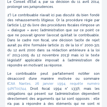
Le Conseil d’Etat a, par sa décision du 11 avril 2014,
prolongé ses jurisprudences.
2°) Le contribuable n’avait ici pas discuté du bien fondé
des rehaussements litigieux. Or la procédure régie par
l’article L.57 du livre des procédures fiscales n’impose un
« dialogue » avec l’administration que sur ce point ce
que ne pouvait ignorer l’avocat qu’était le contribuable.
Dans le cadre non fiscal, une décision tacite de rejet
aurait pu être formulée (
article 21 de la loi n° 2000‑321
du 12 avril 2000 dans sa rédaction antérieure à la loi
n° 2013‑1005 du 12 novembre 2013
) mais ici le texte
législatif applicable imposait à l’administration de
répondre en motivant sa réponse.
Le contribuable peut parfaitement notifier son
désaccord d’une manière motivée ou sommaire
(
CAA Nantes, 26 janvier 1994, requête numéro
92NT00744,
Droit fiscal 1994 n° 1337
), mais les
obligations qui pèsent sur l’administration dépendent
directement des arguments qui lui sont opposés : elle
n’a pas à répondre à des éléments qui ne sont ni