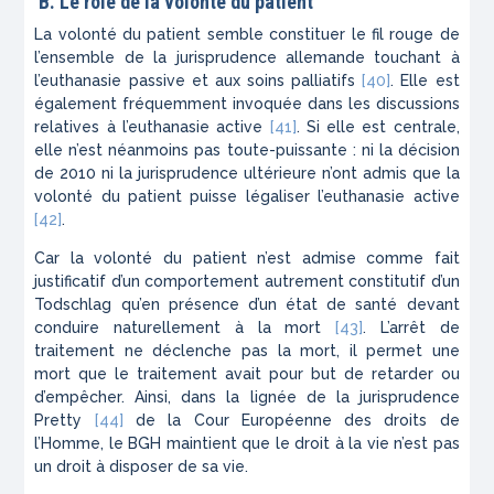
B.
Le rôle de la volonté du patient
La volonté du patient semble constituer le fil rouge de
l’ensemble de la jurisprudence allemande touchant à
l’euthanasie passive et aux soins palliatifs
[40]
. Elle est
également fréquemment invoquée dans les discussions
relatives à l’euthanasie active
[41]
. Si elle est centrale,
elle n’est néanmoins pas toute-puissante : ni la décision
de 2010 ni la jurisprudence ultérieure n’ont admis que la
volonté du patient puisse légaliser l’euthanasie active
[42]
.
Car la volonté du patient n’est admise comme fait
justificatif d’un comportement autrement constitutif d’un
Todschlag
qu’en présence d’un état de santé devant
conduire naturellement à la mort
[43]
. L’arrêt de
traitement ne déclenche pas la mort, il permet une
mort que le traitement avait pour but de retarder ou
d’empêcher. Ainsi, dans la lignée de la jurisprudence
Pretty
[44]
de la Cour Européenne des droits de
l’Homme, le
BGH
maintient que le droit à la vie n’est pas
un droit à disposer de sa vie.