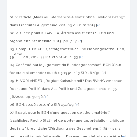
V. l’article „Maas will Sterbehilfe-Gesetz ohne Fraktionszwang“
dans
Franfurter Allgemeine Zeitung
du 11.01.2014.
[
↩
]
V. sur ce point K. GAVELA,
Ärztlich assistierter Suizid und
organisierte Sterbehilfe,
2013, pp. 7-17.
[
↩
]
Comp. T. FISCHER,
Strafgesetzbuch und Nebengesetze
, t. 10,
ème
59
éd., 2012, §§ 211-216 StGB, n° 33.
[
↩
]
Confirmé par le jugement du
Bundesgerichtshof- BGH
(Cour
fédérale allemande) du 08.05.1991, n° 3 StR 467/90.
[
↩
]
H. VORLÄNDER, „Regiert Karlsruhe mit? Das BVerfG zwischen
Recht und Politik“ dans
Aus Politik und Zeitsgeschichte
, n° 35-
36/2011, pp. 30-36.
[
↩
]
BGH
, 20.06.2010, n° 2 StR 454/09.
[
↩
]
Il s’agit pour le
BGH
d’une question de „droit matériel“
(
sachliches Recht
) (§ 12), et de porter une „appréciation juridique
des faits“ („
rechtliche Würdigung des Geschehens
“) (§13), sans
qu’il ne soit jamais fait mention d’un éventuel débat de société.
[
↩
]