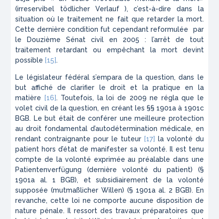
(
irreservibel tödlicher Verlauf
), c’est-à-dire dans la
situation où le traitement ne fait que retarder la mort.
Cette dernière condition fut cependant reformulée par
le Douzième Sénat civil en 2005 : l’arrêt de tout
traitement retardant ou empêchant la mort devint
possible
[15]
.
Le législateur fédéral s’empara de la question, dans le
but affiché de clarifier le droit et la pratique en la
matière
[16]
. Toutefois, la loi de 2009 ne régla que le
volet civil de la question, en créant les §§ 1901a à 1901c
BGB
. Le but était de conférer une meilleure protection
au droit fondamental d’autodétermination médicale, en
rendant contraignante pour le tuteur
[17]
la volonté du
patient hors d’état de manifester sa volonté. Il est tenu
compte de la volonté exprimée au préalable dans une
Patientenverfügung
(dernière volonté du patient) (§
1901a al. 1
BGB
), et subsidiairement de la volonté
supposée (
mutmaßlicher Willen
) (§ 1901a al. 2
BGB
). En
revanche, cette loi ne comporte aucune disposition de
nature pénale. Il ressort des travaux préparatoires que