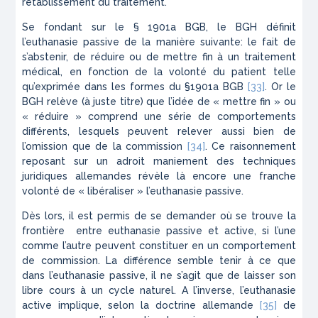
rétablissement du traitement.
Se fondant sur le § 1901a
BGB
, le
BGH
définit
l’euthanasie passive de la manière suivante: le fait de
s’abstenir, de réduire ou de mettre fin à un traitement
médical, en fonction de la volonté du patient telle
qu’exprimée dans les formes du §1901a
BGB
[33]
. Or le
BGH
relève (à juste titre) que l’idée de « mettre fin » ou
« réduire » comprend une série de comportements
différents, lesquels peuvent relever aussi bien de
l’omission que de la commission
[34]
. Ce raisonnement
reposant sur un adroit maniement des techniques
juridiques allemandes révèle là encore une franche
volonté de « libéraliser » l’euthanasie passive.
Dès lors, il est permis de se demander où se trouve la
frontière entre euthanasie passive et active, si l’une
comme l’autre peuvent constituer en un comportement
de commission. La différence semble tenir à ce que
dans l’euthanasie passive, il ne s’agit que de laisser son
libre cours à un cycle naturel. A l’inverse, l’euthanasie
active implique, selon la doctrine allemande
[35]
de