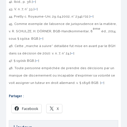
Ibid
., p. 36.
[
↩
]
V. n. 7, n° 33.
[
↩
]
Pretty c. Royaume-Uni
, 29.04.2002, n° 2342/02.
[
↩
]
Comme exemple de l’absence de jurisprudence en la matière,
ème
v. R. SCHULZE, H. DÖRNER,
BGB-Handkommentar
, 8
éd., 2014,
sous § 1901a
BGB
.
[
↩
]
Cette „marche à suivre“ détaillée fut mise en avant par le
BGH
dans sa décision de 2010: v. n. 7, n° 24.
[
↩
]
§ 1901b
BGB
.
[
↩
]
Toute personne empêchée de prendre des décisions par un
manque de discernement ou incapable d’exprimer sa volonté se
voit assigner un tuteur en droit allemand: v. § 1896
BGB
.
[
↩
]
Partager :
Facebook
X