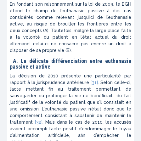
En fondant son raisonnement sur la loi de 2009, le
BGH
étend le champ de l’euthanasie passive à des cas
considérés comme relevant jusqu’ici de l’euthanasie
active, au risque de brouiller les frontières entre les
deux concepts (A). Toutefois, malgré la large place faite
à la volonté du patient en l’état actuel du droit
allemand, celui-ci ne consacre pas encore un droit à
disposer de sa propre vie (B).
A.
La délicate différenciation entre euthanasie
passive et active
La décision de 2010 présente une particularité par
rapport à la jurisprudence antérieure
[31]
. Selon celle-ci,
l’acte mettant fin au traitement permettant de
sauvegarder ou prolonger la vie ne bénéficiait du fait
justificatif de la volonté du patient que s’il consistait en
une omission. L’euthanasie passive n’était donc que le
comportement consistant à s’abstenir de maintenir le
traitement
[32]
. Mais dans le cas de 2010, les accusés
avaient accompli l’acte positif d’endommager le tuyau
d’alimentation artificielle, afin d’empêcher le