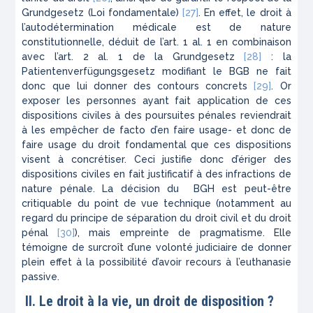
Grundgesetz
(Loi fondamentale)
[27]
. En effet, le droit à
l’autodétermination médicale est de nature
constitutionnelle, déduit de l’art. 1 al. 1 en combinaison
avec l’art. 2 al. 1 de la
Grundgesetz
[28]
: la
Patientenverfügungsgesetz
modifiant le
BGB
ne fait
donc que lui donner des contours concrets
[29]
. Or
exposer les personnes ayant fait application de ces
dispositions civiles à des poursuites pénales reviendrait
à les empêcher
de facto
d’en faire usage- et donc de
faire usage du droit fondamental que ces dispositions
visent à concrétiser. Ceci justifie donc d’ériger des
dispositions civiles en fait justificatif à des infractions de
nature pénale. La décision du
BGH
est peut-être
critiquable du point de vue technique (notamment au
regard du principe de séparation du droit civil et du droit
pénal
[30]
), mais empreinte de pragmatisme. Elle
témoigne de surcroît d’une volonté judiciaire de donner
plein effet à la possibilité d’avoir recours à l’euthanasie
passive.
II.
Le droit à la vie, un droit de disposition ?