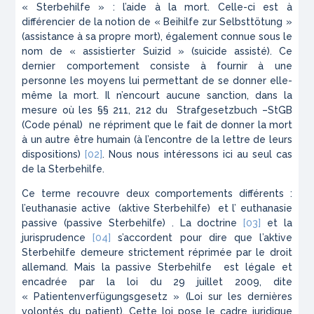
«
Sterbehilfe
» : l’aide à la mort. Celle-ci est à
différencier de la notion de «
Beihilfe zur Selbsttötung
»
(assistance à sa propre mort), également connue sous le
nom de «
assistierter Suizid
» (suicide assisté). Ce
dernier comportement consiste à fournir à une
personne les moyens lui permettant de se donner elle-
même la mort. Il n’encourt aucune sanction, dans la
mesure où les §§ 211, 212 du
Strafgesetzbuch –StGB
(Code pénal) ne répriment que le fait de donner la mort
à un autre être humain (à l’encontre de la lettre de leurs
dispositions)
[02]
. Nous nous intéressons ici au seul cas
de la
Sterbehilfe.
Ce terme recouvre deux comportements différents :
l’euthanasie active
(
aktive Sterbehilfe
) et l’ euthanasie
passive (
passive Sterbehilfe
)
. La doctrine
[03]
et la
jurisprudence
[04]
s’accordent pour dire que l
’aktive
Sterbehilfe
demeure strictement réprimée par le droit
allemand. Mais la
passive Sterbehilfe
est légale et
encadrée par la loi du 29 juillet 2009, dite
«
Patientenverfügungsgesetz
» (Loi sur les dernières
volontés du patient). Cette loi pose le cadre juridique