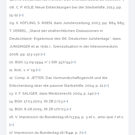
C. P. KOLB,
Neue Entwicklungen bei der Sterbehilfe
, 2013, pp.
15-22.
[
↩
]
X. HÖFLING, S. RIXEN, dans
Juristenzeitung
, 2003, pp. 884, 885;
T. VERREL, „Stand der strafrechtlichen Diskussionen in
Deutschland- Ergebnisse des 66. Deutschen Juristentags“, dans
JUNGINGER et al. (éds.).,
Grenzsituation in der Intensivmedizin
,
2008, pp. 123-130.
[
↩
]
BGH
, 13.09.1994, n° 1 StR 357/94.
[
↩
]
Ibid., v. n° 19.
[
↩
]
Comp. A. JETTER,
Das Vormundschaftsgericht und die
Entscheidung über die passive Sterbehilfe
, 2004, p. 22.
[
↩
]
V. F. SALIGER, dans
Medizinrecht
, 2004, p. 240.
[
↩
]
BGH
, 17.03.2003, XII ZB 2/03.
[
↩
]
BGH
, 8.06.2005, XII ZR 177/03.
[
↩
]
V. Impression du
Bundestag
16/13314, p. 3 et s., ainsi que 7 et s.
[
↩
]
Impression du
Bundestag
16/8441, p. 7.
[
↩
]