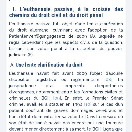
I.
L’euthanasie passive, à la croisée des
chemins du droit civil et du droit pénal
L’euthanasie passive fut l’objet d’une lente clarification
du droit allemand, culminant avec l’adoption de la
Patientenverfügungsgesetz
de 2009 (A), laquelle ne
régla cependant que les aspects civils de la question,
laissant son volet pénal à la discrétion du pouvoir
judiciaire (B).
A.
Une lente clarification du droit
L’euthanasie n’avait fait avant 2009 l’objet d’aucune
disposition législative ou réglementaire
[08]
. La
jurisprudence était empreinte d’importantes
divergences, notamment entre les formations civiles et
criminelles du
BGH
[09]
. En effet, le Premier Sénat
criminel avait eu à statuer en 1994
[10]
sur le cas d’un
patient souffrant de graves dommages cérébraux et
hors d’état de manifester sa volonté. Dans la mesure où
son état de santé n’avait pas encore pris une tournure
devant mener directement à sa mort, le
BGH
jugea que