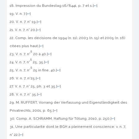
Impression du
Bundestag
16/8441, p. 7 et s.
[
↩
]
V. n. 7.
[
↩
]
V. n. 7, n° 19.
[
↩
]
V. n. 7, n° 20.
[
↩
]
Comp. les décisions de 1994 (n. 11), 2003 (n. 15) et 2005 (n. 16)
citées plus haut.
[
↩
]
s
V. n. 7, n°
20 à 40.
[
↩
]
s
V. n. 7, n°
25, 35.
[
↩
]
s
V. n. 7, n°
25
in fine
, 40.
[
↩
]
V. n. 7, n°25.
[
↩
]
V. n. 7, n° 25, ph. 3 et 35.
[
↩
]
V. n. 7, n° 35.
[
↩
]
M. RUFFERT,
Vorrang der Verfassung und Eigenständigkeit des
Privatrechts
, 2001, p. 65.
[
↩
]
Comp. A. SCHRAMM,
Haftung für Tötung
, 2010, p. 250.
[
↩
]
Une particularité dont le
BGH
a pleinement conscience: v. n. 7,
n° 22.
[
↩
]