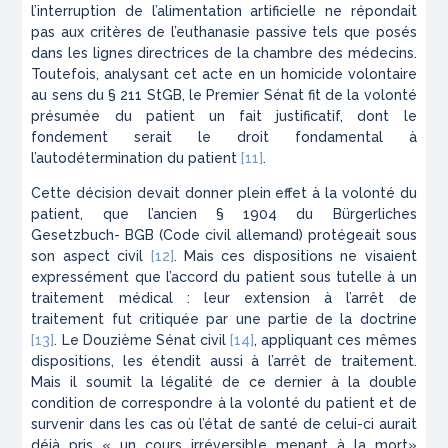
l’interruption de l’alimentation artificielle ne répondait
pas aux critères de l’euthanasie passive tels que posés
dans les lignes directrices de la chambre des médecins.
Toutefois, analysant cet acte en un homicide volontaire
au sens du § 211
StGB
, le Premier Sénat fit de la volonté
présumée du patient un fait justificatif, dont le
fondement serait le droit fondamental à
l’autodétermination du patient
[11]
.
Cette décision devait donner plein effet à la volonté du
patient, que l’ancien § 1904 du
Bürgerliches
Gesetzbuch- BGB
(Code civil allemand) protégeait sous
son aspect civil
[12]
. Mais ces dispositions ne visaient
expressément que l’accord du patient sous tutelle à un
traitement médical : leur extension à l’arrêt de
traitement fut critiquée par une partie de la doctrine
[13]
. Le Douzième Sénat civil
[14]
, appliquant ces mêmes
dispositions, les étendit aussi à l’arrêt de traitement.
Mais il soumit la légalité de ce dernier à la double
condition de correspondre à la volonté du patient et de
survenir dans les cas où l’état de santé de celui-ci aurait
déjà pris « un cours irréversible menant à la mort»