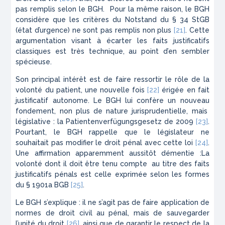
pas remplis selon le
BGH
. Pour la même raison, le
BGH
considère que les critères du
Notstand
du § 34
StGB
(état d’urgence) ne sont pas remplis non plus
[21]
. Cette
argumentation visant à écarter les faits justificatifs
classiques est très technique, au point d’en sembler
spécieuse.
Son principal intérêt est de faire ressortir le rôle de la
volonté du patient, une nouvelle fois
[22]
érigée en fait
justificatif autonome. Le
BGH
lui confère un nouveau
fondement, non plus de nature jurisprudentielle, mais
législative : la
Patientenverfügungsgesetz
de 2009
[23]
.
Pourtant, le
BGH
rappelle que le législateur ne
souhaitait pas modifier le droit pénal avec cette loi
[24]
.
Une affirmation apparemment aussitôt démentie :La
volonté dont il doit être tenu compte au titre des faits
justificatifs pénals est celle exprimée selon les formes
du § 1901a
BGB
[25]
.
Le
BGH
s’explique : il ne s’agit pas de faire application de
normes de droit civil au pénal, mais de sauvegarder
l’unité du droit
[26]
, ainsi que de garantir le respect de la