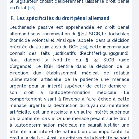
le législateur choisit délibérément laisser le droit pénal
en l’état
[18]
.
B.
Les spécificités du droit pénal allemand
L’euthanasie passive est appréhendée en droit pénal
allemand sous l’incrimination du §212
StGB
, le
Todschlag
(homicide volontaire). Ainsi que rappelé dans la décision
précitée du 20 juin 2010 du
BGH
[19]
, cette incrimination
connaît des faits justificatifs (
Rechtfertigungsgrund
).
Tout d’abord la
Nothilfe
du § 32
StGB
(aide
d’urgence). Le
BGH
identifie dans la décision de la
direction d’un établissement médical de rétablir
l’alimentation artificielle de la patiente une menace
urgente pour un intérêt supérieur de cette dernière :
son droit à l’autodétermination médicale. Le
comportement visant à l’inverse à faire échec à cette
menace urgente, la destruction du tuyau d’alimentation
artificielle, est une atteinte à un autre intérêt supérieur
de la patiente, sa vie. Or une menace pesant sur le droit
à l’autodétermination médicale ne saurait justifier une
atteinte à un intérêt de nature bien plus importante, le
droit à la vie
[20]
. Ainsi, les critères de la
Nothilfe
ne sont