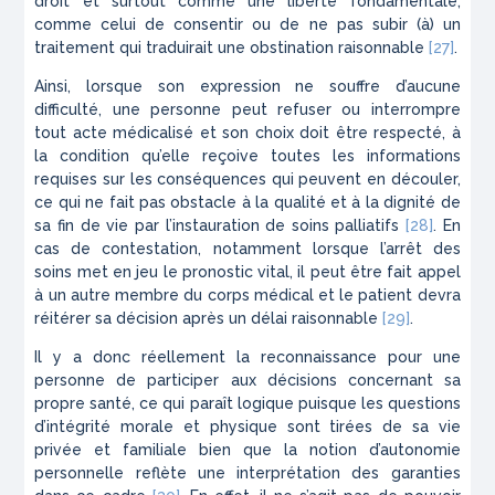
droit et surtout comme une liberté fondamentale,
comme celui de consentir ou de ne pas subir (à) un
traitement qui traduirait une obstination raisonnable
[27]
.
Ainsi, lorsque son expression ne souffre d’aucune
difficulté, une personne peut refuser ou interrompre
tout acte médicalisé et son choix doit être respecté, à
la condition qu’elle reçoive toutes les informations
requises sur les conséquences qui peuvent en découler,
ce qui ne fait pas obstacle à la qualité et à la dignité de
sa fin de vie par l’instauration de soins palliatifs
[28]
. En
cas de contestation, notamment lorsque l’arrêt des
soins met en jeu le pronostic vital, il peut être fait appel
à un autre membre du corps médical et le patient devra
réitérer sa décision après un délai raisonnable
[29]
.
Il y a donc réellement la reconnaissance pour une
personne de participer aux décisions concernant sa
propre santé, ce qui paraît logique puisque les questions
d’intégrité morale et physique sont tirées de sa vie
privée et familiale bien que la notion d’autonomie
personnelle reflète une interprétation des garanties