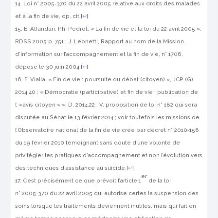
Loi n° 2005‑370 du 22 avril 2005 relative aux droits des malades
et à la fin de vie,
op. cit.
[
↩
]
E. Alfandari, Ph. Pedrot, « La fin de vie et la loi du 22 avril 2005 »,
RDSS
2005 p. 751 ; J. Leonetti,
Rapport au nom de la Mission
d’information sur l’accompagnement et la fin de vie
, n° 1708,
déposé le 30 juin 2004.
[
↩
]
F. Vialla, « Fin de vie : poursuite du débat (citoyen) »,
JCP (G)
2014.40 ; « Démocratie (participative) et fin de vie : publication de
l’ »avis citoyen » »,
D.
2014.22 ; V. proposition de loi n° 182 qui sera
discutée au Sénat le 13 février 2014 ; voir toutefois les missions de
l’Observatoire national de la fin de vie crée par décret n° 2010‑158
du 19 février 2010 témoignant sans doute d’une volonté de
privilégier les pratiques d’accompagnement et non l’évolution vers
des techniques d’assistance au suicide.
[
↩
]
er
C’est précisément ce que prévoit l’article 1
de la loi
n° 2005‑370 du 22 avril 2005 qui autorise certes la suspension des
soins lorsque les traitements deviennent inutiles, mais qui fait en