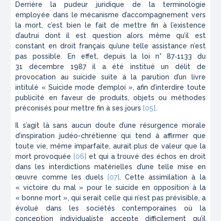
Derrière la pudeur juridique de la terminologie
employée dans le mécanisme d’accompagnement vers
la mort, c’est bien le fait de mettre fin à l’existence
d’autrui dont il est question alors même qu’il est
constant en droit français qu’une telle assistance n’est
pas possible. En effet, depuis la loi n° 87‑1133 du
31 décembre 1987 il a été institué un délit de
provocation au suicide suite à la parution d’un livre
intitulé
« Suicide mode d’emploi »
, afin d’interdire toute
publicité en faveur de produits, objets ou méthodes
préconisés pour mettre fin à ses jours
[05]
.
Il s’agit là sans aucun doute d’une résurgence morale
d’inspiration judéo-chrétienne qui tend à affirmer que
toute vie, même imparfaite, aurait plus de valeur que la
mort provoquée
[06]
et qui a trouvé des échos en droit
dans les interdictions matérielles d’une telle mise en
œuvre comme les duels
[07]
. Cette assimilation à la
« victoire du mal »
pour le suicide en opposition à la
« bonne mort »,
qui serait celle qui n’est pas prévisible, a
évolué dans les sociétés contemporaines où la
conception individualiste accepte difficilement qu’il