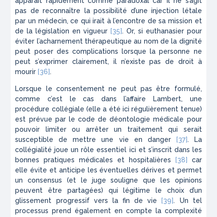
apparaît rapidement comme paradoxal car il ne s’agit
pas de reconnaître la possibilité d’une injection létale
par un médecin, ce qui irait à l’encontre de sa mission et
de la législation en vigueur
[35]
. Or, si euthanasier pour
éviter l’acharnement thérapeutique au nom de la dignité
peut poser des complications lorsque la personne ne
peut s’exprimer clairement, il n’existe pas de droit à
mourir
[36]
.
Lorsque le consentement ne peut pas être formulé,
comme c’est le cas dans l’affaire Lambert, une
procédure collégiale (elle a été ici régulièrement tenue)
est prévue par le code de déontologie médicale pour
pouvoir limiter ou arrêter un traitement qui serait
susceptible de mettre une vie en danger
[37]
. La
collégialité joue un rôle essentiel ici et s’inscrit dans les
bonnes pratiques médicales et hospitalières
[38]
car
elle évite et anticipe les éventuelles dérives et permet
un consensus (et le juge souligne que les opinions
peuvent être partagées) qui légitime le choix d’un
glissement progressif vers la fin de vie
[39]
. Un tel
processus prend également en compte la complexité