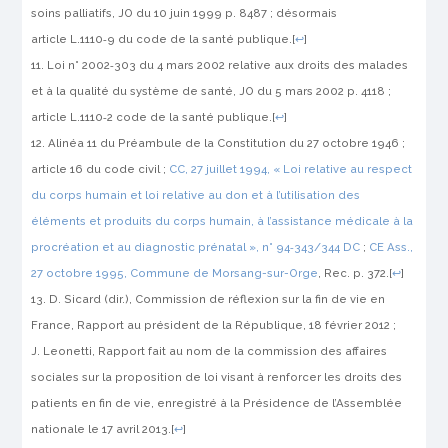
soins palliatifs,
JO
du 10 juin 1999 p. 8487 ; désormais
article L.1110‑9 du code de la santé publique.
[
↩
]
Loi n° 2002‑303 du 4 mars 2002 relative aux droits des malades
et à la qualité du système de santé,
JO
du 5 mars 2002 p. 4118 ;
article L.1110‑2 code de la santé publique.
[
↩
]
Alinéa 11 du Préambule de la Constitution du 27 octobre 1946 ;
article 16 du code civil ;
CC, 27 juillet 1994,
« Loi relative au respect
du corps humain et loi relative au don et à l’utilisation des
éléments et produits du corps humain, à l’assistance médicale à la
procréation et au diagnostic prénatal »
, n° 94‑343/344 DC
;
CE Ass.,
27 octobre 1995,
Commune de Morsang-sur-Orge
,
Rec.
p. 372.
[
↩
]
D. Sicard (dir.), Commission de réflexion sur la fin de vie en
France,
Rapport au président de la République
, 18 février 2012 ;
J. Leonetti,
Rapport fait au nom de la commission des affaires
sociales sur la proposition de loi visant à renforcer les droits des
patients en fin de vie
, enregistré à la Présidence de l’Assemblée
nationale le 17 avril 2013.
[
↩
]