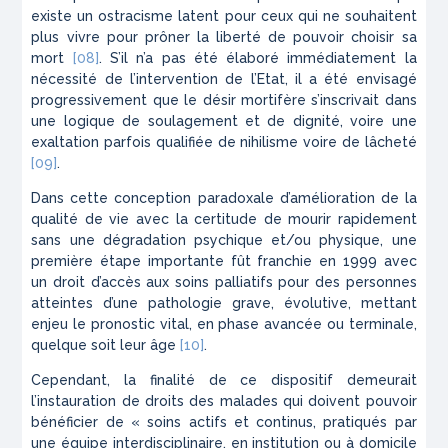
existe un ostracisme latent pour ceux qui ne souhaitent
plus vivre pour prôner la liberté de pouvoir choisir sa
mort
[08]
. S’il n’a pas été élaboré immédiatement la
nécessité de l’intervention de l’Etat, il a été envisagé
progressivement que le désir mortifère s’inscrivait dans
une logique de soulagement et de dignité, voire une
exaltation parfois qualifiée de nihilisme voire de lâcheté
[09]
.
Dans cette conception paradoxale d’amélioration de la
qualité de vie avec la certitude de mourir rapidement
sans une dégradation psychique et/ou physique, une
première étape importante fût franchie en 1999 avec
un droit d’accès aux soins palliatifs pour des personnes
atteintes d’une pathologie grave, évolutive, mettant
enjeu le pronostic vital, en phase avancée ou terminale,
quelque soit leur âge
[10]
.
Cependant, la finalité de ce dispositif demeurait
l’instauration de droits des malades qui doivent pouvoir
bénéficier de
« soins actifs et continus, pratiqués par
une équipe interdisciplinaire, en institution ou à domicile