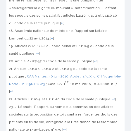
même temps peser sur les médecins une obligation de
« sauvegarder la dignité du mourant »
, notamment en lui offrant
les secours des soins palliatifs ; articles L.1110‑ 5 al. 2 et L.1110‑10
du code de la santé publique.
[
↩
]
Académie nationale de médecine,
Rapport sur l’affaire
Lambert du 22 avril 2014
.
[
↩
]
Articles 221‑1, 122‑4 du code penal et L.1110‑5 du code de la
santé publique.
[
↩
]
Article R.4127‑37 du code de la santé publique.
[
↩
]
Articles L.1110‑1, L.1110‑2 et L.1110‑5 du code de la santé
publique ;
CAA Nantes, 30 juin 2010,
Abdelhafid X. c. CH Nogent-le-
re
Rotrou
, n° 09NT02723
; Cass. Civ. 1
, 16 mai 2006,
RCA
2006, n° 7.
[
↩
]
Articles L.1110‑5 et L.1111‑10 du code de la santé publique.
[
↩
]
J. Léonetti,
Rapport, au nom de la commission des affaires
sociales sur la proposition de loi visant à renforcer les droits des
patients en fin de vie
, enregistré à la Présidence de l’Assemblée
nationale le 17 avril 2013, n° 970.
[
↩
]