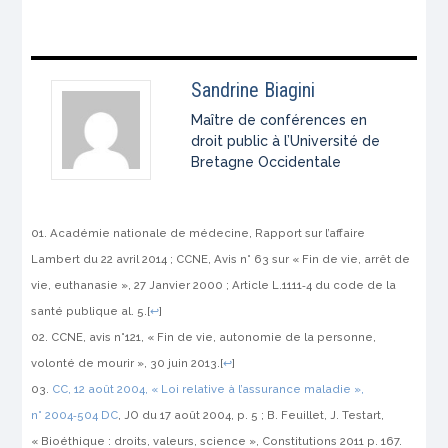
Sandrine Biagini
Maître de conférences en
droit public à l’Université de
Bretagne Occidentale
Académie nationale de médecine,
Rapport sur l’affaire
Lambert du 22 avril 2014
; CCNE, Avis n° 63 sur « Fin de vie, arrêt de
vie, euthanasie », 27 Janvier 2000 ; Article L.1111‑4 du code de la
santé publique al. 5.
[
↩
]
CCNE, avis n°121, « Fin de vie, autonomie de la personne,
volonté de mourir », 30 juin 2013.
[
↩
]
CC, 12 août 2004,
« Loi relative à l’assurance maladie »
,
n° 2004‑504 DC
,
JO
du 17 août 2004, p. 5 ; B. Feuillet, J. Testart,
« Bioéthique : droits, valeurs, science »,
Constitutions
2011 p. 167.