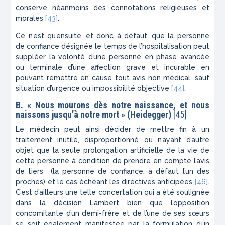
conserve néanmoins des connotations religieuses et
morales
[43]
.
Ce n’est qu’ensuite, et donc à défaut, que la personne
de confiance désignée le temps de l’hospitalisation peut
suppléer la volonté d’une personne en phase avancée
ou terminale d’une affection grave et incurable en
pouvant remettre en cause tout avis non médical, sauf
situation d’urgence ou impossibilité objective
[44]
.
B.
« Nous mourons dès notre naissance, et nous
naissons jusqu’à notre mort »
(Heidegger)
[45]
Le médecin peut ainsi décider de mettre fin à un
traitement inutile, disproportionné ou n’ayant d’autre
objet que la seule prolongation artificielle de la vie de
cette personne à condition de prendre en compte l’avis
de tiers (la personne de confiance, à défaut l’un des
proches) et le cas échéant les directives anticipées
[46]
.
C’est d’ailleurs une telle concertation qui a été soulignée
dans la décision Lambert bien que l’opposition
concomitante d’un demi-frère et de l’une de ses sœurs
se soit également manifestée par la formulation d’un