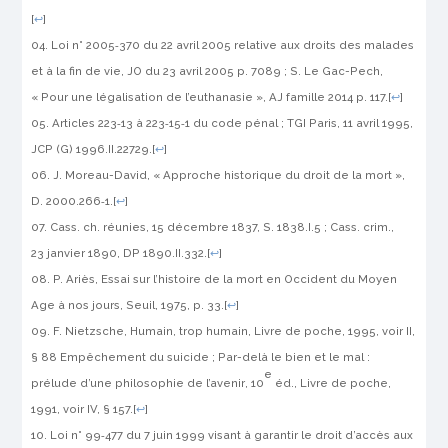
[
↩
]
Loi n° 2005‑370 du 22 avril 2005 relative aux droits des malades
et à la fin de vie,
JO
du 23 avril 2005 p. 7089 ; S. Le Gac-Pech,
« Pour une légalisation de l’euthanasie »,
AJ famille
2014 p. 117.
[
↩
]
Articles 223‑13 à 223‑15‑1 du code pénal ; TGI Paris, 11 avril 1995,
JCP (G)
1996.II.22729.
[
↩
]
J. Moreau-David, « Approche historique du droit de la mort »,
D.
2000.266‑1.
[
↩
]
Cass. ch. réunies, 15 décembre 1837,
S.
1838.I.5 ; Cass. crim.,
23 janvier 1890,
DP
1890.II.332.
[
↩
]
P. Ariès,
Essai sur l’histoire de la mort en Occident du Moyen
Age à nos jours
, Seuil, 1975, p. 33.
[
↩
]
F. Nietzsche,
Humain, trop humain
, Livre de poche, 1995, voir II,
§ 88 Empêchement du suicide ;
Par-delà le bien et le mal :
e
prélude d’une philosophie de l’avenir
, 10
éd., Livre de poche,
1991, voir IV, § 157.
[
↩
]
Loi n° 99‑477 du 7 juin 1999 visant à garantir le droit d’accès aux