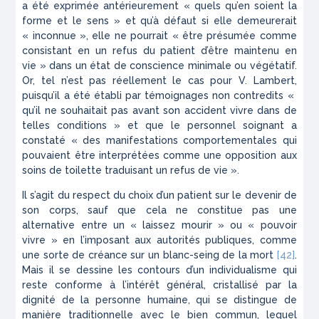
a été exprimée antérieurement
« quels qu’en soient la
forme et le sens »
et qu’à défaut si elle demeurerait
« inconnue »,
elle ne pourrait
« être présumée comme
consistant en un refus du patient d’être maintenu en
vie »
dans un état de conscience minimale ou végétatif.
Or, tel n’est pas réellement le cas pour V. Lambert,
puisqu’il a été établi par témoignages non contredits
«
qu’il ne souhaitait pas avant son accident vivre dans de
telles conditions »
et que le personnel soignant a
constaté
« des manifestations comportementales qui
pouvaient être interprétées comme une opposition aux
soins de toilette traduisant un refus de vie ».
Il s’agit du respect du choix d’un patient sur le devenir de
son corps, sauf que cela ne constitue pas une
alternative entre un
« laissez mourir »
ou
« pouvoir
vivre »
en l’imposant aux autorités publiques, comme
une sorte de créance sur un blanc-seing de la mort
[42]
.
Mais il se dessine les contours d’un individualisme qui
reste conforme à l’intérêt général, cristallisé par la
dignité de la personne humaine, qui se distingue de
manière traditionnelle avec le bien commun, lequel