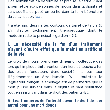
juge administratif a déterminé et précisé le cadre visant
à permettre aux personnes de mourir dans la dignité et
sans souffrance posé en partie dans la loi « Léonetti »
du 22 avril 2005
[04]
.
Il a été ainsi dessiné les contours de l’arrêt de la vie (
I.
)
afin d’éviter l’acharnement thérapeutique dont le
médecin reste le principal « gardien » (
II.
).
I. La nécessité de la fin d’un traitement
n’ayant d’autre effet que le maintien artificiel
de la vie
Le droit de mourir prend une dimension collective dès
lors qu’il implique l’intervention d’un tiers et touche à l’un
des piliers fondateurs d’une société –ne pas tuer
illégitimement un être humain- (
A.
) ; toutefois le
législateur français l’a aménagé afin de permettre que la
mort puisse survenir dans la dignité et sans souffrance
tout en s’inscrivant dans le droit des patients (
B.
).
A. Les frontières de l’interdit : avoir le droit de tuer
autrui pour une mort douce