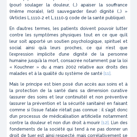
(pour) soulager la douleur, (…) apaiser la souffrance
(même morale), (et) sauvegarder (leur) dignité (…) »
(Articles L.1110‑2 et L.1110‑9 code de la santé publique).
En d’autres termes, les patients doivent pouvoir lutter
contre les symptômes physiques tout en ce que qu’il
leur soit apporté un soutien psychologique, spirituel et
social ainsi qu’à leurs proches, ce qui n’est que
l’expression implicite d’une dignité de la personne
humaine jusqu’à la mort, consacrée notamment par la loi
« Kouchner » du 4 mars 2002 relative aux droits des
malades et à la qualité du système de santé
[11]
.
Mais le principe est bien posé d’un accès aux soins et à
la protection de la santé dans sa dimension curative
(assurer des soins et leur continuité) et non préventive
(assurer la prévention et la sécurité sanitaire) en faisant
comme si l’issue fatale n’était pas connue : il s’agit donc
d’un processus de médicalisation artificielle notamment
contre la douleur et non d’un droit à mourir
[12]
. L’un des
fondements de la société qui tend à ne pas donner un
droit de tuer est ainsi respecté, mais corrélativement se