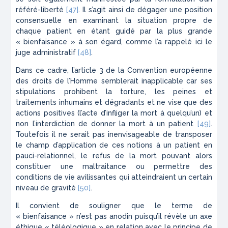
référé-liberté
[47]
. Il s’agit ainsi de dégager une position
consensuelle en examinant la situation propre de
chaque patient en étant guidé par la plus grande
« bienfaisance »
à son égard, comme l’a rappelé ici le
juge administratif
[48]
.
Dans ce cadre, l’article 3 de la Convention européenne
des droits de l’Homme semblerait inapplicable car ses
stipulations prohibent la torture, les peines et
traitements inhumains et dégradants et ne vise que des
actions positives (l’acte d’infliger la mort à quelqu’un) et
non l’interdiction de donner la mort à un patient
[49]
.
Toutefois il ne serait pas inenvisageable de transposer
le champ d’application de ces notions à un patient en
pauci-relationnel, le refus de la mort pouvant alors
constituer une maltraitance ou permettre des
conditions de vie avilissantes qui atteindraient un certain
niveau de gravité
[50]
.
Il convient de souligner que le terme de
« bienfaisance
» n’est pas anodin puisqu’il révèle un axe
éthique
« téléologique »
en relation avec le principe de