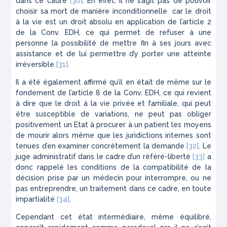
dans ce cadre
[30]
. En effet, il ne s’agit pas de pouvoir
choisir sa mort de manière inconditionnelle car le droit
à la vie est un droit absolu en application de l’article 2
de la Conv. EDH, ce qui permet de refuser à une
personne la possibilité de mettre fin à ses jours avec
assistance et de lui permettre d’y porter une atteinte
irréversible
[31]
.
Il a été également affirmé qu’il en était de même sur le
fondement de l’article 8 de la Conv. EDH, ce qui revient
à dire que le droit à la vie privée et familiale, qui peut
être susceptible de variations, ne peut pas obliger
positivement un Etat à procurer à un patient les moyens
de mourir alors même que les juridictions internes sont
tenues d’en examiner concrètement la demande
[32]
. Le
juge administratif dans le cadre d’un référé-liberté
[33]
a
donc rappelé les conditions de la compatibilité de la
décision prise par un médecin pour interrompre, ou ne
pas entreprendre, un traitement dans ce cadre, en toute
impartialité
[34]
.
Cependant cet état intermédiaire, même équilibré,