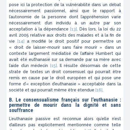
pose ici la protection de la vulnérabilité dans un débat
nécessairement passionnel, ainsi que le rapport à
l’autonomie de la personne dont l’appréhension varie
nécessairement d’un individu à un autre par son
acceptation à la dépendance
[13]
. Dès lors, la loi du 22
avril 2005 relative aux droits des malades et à la fin de
vie
[14]
a modifié le droit positif pour permettre un
«
droit de laisser-mourir sans faire mourir »
dans un
contexte largement médiatisé de l’affaire Humbert qui
avait été euthanasié sur sa demande par sa mère avec
l’aide d’un médecin
[15]
. Il résulte désormais de cette
strate de textes un droit consensuel qui pourrait être
remis en cause par le droit européen et qui pose une
forme d’« exception d’euthanasie » acceptable dans la
société et qui pourrait même être étendue
[16]
.
B. Le consensualisme français sur l’euthanasie :
permettre de mourir dans la dignité et sans
souffrance
L’euthanasie passive est reconnue alors qu’elle n’est
d’ailleurs pas explicitement mentionnée comme telle