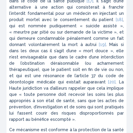
dans le code de la santé publique
[17]
. Il s’agit d’une
alternative à une action qui consisterait à franchir
l’interdit fondamental pour un médecin en injectant un
produit mortel avec le consentement du patient
[18]
,
qui est nommée pudiquement
« suicide assisté »,
« meurtre par pitié ou sur demande de la victime »
, et
qui demeure condamnable pénalement comme un fait
donnant volontairement la mort à autrui
[19]
. Mais si
dans les deux cas il s’agit d’une
« mort douce »,
elle
n’est envisageable que dans le cadre d’une interdiction
de l’obstination déraisonnable (ou acharnement
thérapeutique), que le patient soit en fin de vie ou non,
et qui est une résonance de l’article 37 du code de
déontologie médicale qui existait auparavant
[20]
. La
Haute juridiction va d’ailleurs rappeler que cela implique
que
« toute personne doit recevoir les soins les plus
appropriés à son état de santé, sans que les actes de
prévention, d’investigation et de soins qui sont pratiqués
lui fassent courir des risques disproportionnés par
rapport au bénéfice escompté »
.
Ce mécanisme est conforme à la protection de la santé