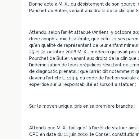
Donne acte à M. X… du désistement de son pourvoi en 
Pauchet de Butler, venant aux droits de la clinique Sa
Attendu, selon l’arrêt attaqué (Amiens, 5 octobre 2
d’une anophtalmie bilatérale, que celui-ci, ses pare
qu’en qualité de représentant de leur enfant mineur 
25 et 31 octobre 2006 M. X…, médecin qui avait pris 
Pourchet de Butler, venant aux droits de la clinique 
l’indemnisation de leurs préjudices résultant de l’im
de diagnostic prénatal ; que l’arrêt dit notamment qu
devenu l’article L. 114-5 du code de l’action sociale 
expertise sur la responsabilité et sursoit à statuer ;
Sur le moyen unique, pris en sa première branche :
Attendu que M. X… fait grief à l’arrêt de statuer ains
QPC en date du 11 juin 2010, le Conseil constitutionne