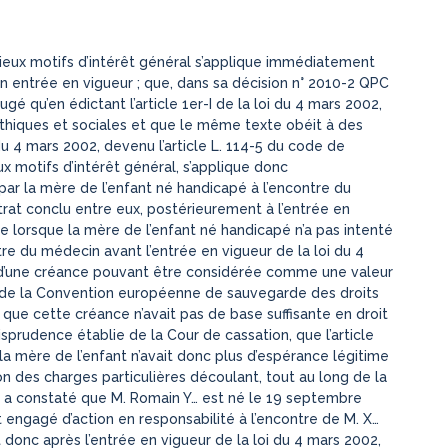
érieux motifs d’intérêt général s’applique immédiatement
n entrée en vigueur ; que, dans sa décision n° 2010-2 QPC
ugé qu’en édictant l’article 1er-I de la loi du 4 mars 2002,
éthiques et sociales et que le même texte obéit à des
i du 4 mars 2002, devenu l’article L. 114-5 du code de
eux motifs d’intérêt général, s’applique donc
ar la mère de l’enfant né handicapé à l’encontre du
rat conclu entre eux, postérieurement à l’entrée en
ue lorsque la mère de l’enfant né handicapé n’a pas intenté
tre du médecin avant l’entrée en vigueur de la loi du 4
s d’une créance pouvant être considérée comme une valeur
° 1 de la Convention européenne de sauvegarde des droits
que cette créance n’avait pas de base suffisante en droit
urisprudence établie de la Cour de cassation, que l’article
 la mère de l’enfant n’avait donc plus d’espérance légitime
on des charges particulières découlant, tout au long de la
pel a constaté que M. Romain Y… est né le 19 septembre
 engagé d’action en responsabilité à l’encontre de M. X…
donc après l’entrée en vigueur de la loi du 4 mars 2002,