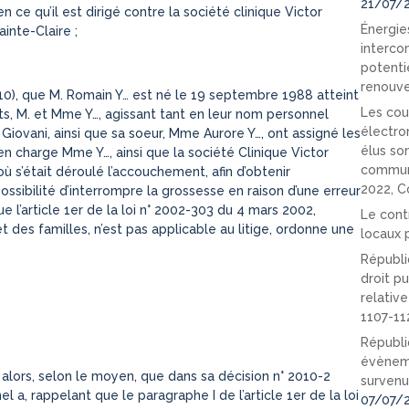
21/07/
ce qu’il est dirigé contre la société clinique Victor
Énergies
inte-Claire ;
interco
potenti
renouve
010), que M. Romain Y… est né le 19 septembre 1988 atteint
Les cou
nts, M. et Mme Y…, agissant tant en leur nom personnel
électro
Giovani, ainsi que sa soeur, Mme Aurore Y…, ont assigné les
élus so
en charge Mme Y…, ainsi que la société Clinique Victor
communi
où s’était déroulé l’accouchement, afin d’obtenir
2022, C
possibilité d’interrompre la grossesse en raison d’une erreur
e l’article 1er de la loi n° 2002-303 du 4 mars 2002,
Le cont
et des familles, n’est pas applicable au litige, ordonne une
locaux p
Républi
droit pu
relativ
1107-11
Républi
évèneme
i, alors, selon le moyen, que dans sa décision n° 2010-2
survenu
l a, rappelant que le paragraphe I de l’article 1er de la loi
07/07/