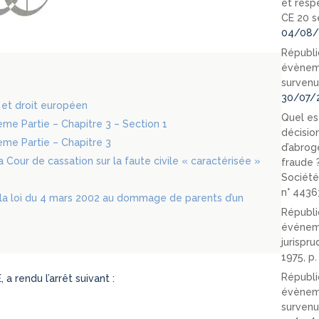
et resp
CE 20 s
04/08/
Républi
évèneme
survenu
30/07/
s et droit européen
Quel est
xième Partie – Chapitre 3 – Section 1
décision
ième Partie – Chapitre 3
d’abrog
 Cour de cassation sur la faute civile « caractérisée »
fraude 
Société
n° 4436
 la loi du 4 mars 2002 au dommage de parents d’un
Républi
événeme
jurispr
1975, p
Républi
rendu l’arrêt suivant :
évèneme
survenu