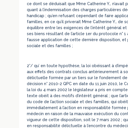
ce dont se déduisait que Mme Catherine Y… n’avait p
quant à l’indemnisation des charges particulières dé
handicap ; qu’en refusant cependant de faire applicat
familles, en ce qu’il priverait Mme Catherine Y… de s
équilibre entre les exigences de l’intérêt général e
ses biens résultant de l’article 1er du protocole n° 1
fausse application de cette dernière disposition, et p
sociale et des familles ;
2°/ qu’ en toute hypothèse, la loi obéissant à d’imp
aux effets des contrats conclus antérieurement à son
délictuelle formée par un tiers sur le fondement de
décision n° 2010-2 QPC en date du 11 juin 2010, le Con
la loi du 4 mars 2002 le législateur a pris en comp
texte obéit à des motifs d’intérêt général ; que l’arti
du code de l’action sociale et des familles, qui obéi
immédiatement à l’action en responsabilité formée p
médecin en raison de la mauvaise exécution du cont
vigueur de cette disposition, soit le 7 mars 2002 ; q
en responsabilité délictuelle à l’encontre du médecin