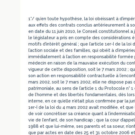
1°/ qu’en toute hypothèse, la loi obéissant à d’imp
aux effets des contrats conclus antérieurement à so
en date du 11 juin 2010, le Conseil constitutionnel a j
le législateur a pris en compte des considérations 
motifs d’intérêt général ; que l’article 1er-I de la lo
l’action sociale et des familles, qui obéit à d’impéri
immédiatement à l’action en responsabilité formée p
médecin en raison de la mauvaise exécution du cont
vigueur de cette disposition, soit le 7 mars 2002 ; q
son action en responsabilité contractuelle à l’encon
mars 2002, soit le 7 mars 2002, elle ne dispose pa
patrimoniale, au sens de l’article 1 du Protocole n
de l’homme et des libertés fondamentales, dès lors 
interne, en ce qu’elle n’était plus confirmée par la j
1er-I de la loi du 4 mars 2002 avait modifiée, et que
de voir concrétiser sa créance quant à l’indemnisati
vie de l’enfant, de son handicap ; que la cour d’ap
1988 et que lui-même, ses parents et sa soeur, n’ont
que par actes en date des 25 et 31 octobre 2006 et 