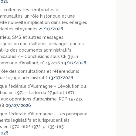
2026
, collectivités territoriales et
mmunalités, un rôle historique et une
elle nouvelle implication dans les énergies
lables citoyennes
21/07/2026
rriels, SMS et autres messages,
niques ou non d’ailleurs, échangés par les
nt-ils des documents administratifs
cables ? – Conclusions sous CE 3 juin
ommune d’Arvillard, n° 452218
14/07/2026
rôle des consultations et référendums
ar le juge administratif
13/07/2026
que fédérale d’Allemagne – L’évolution du
blic en 1971 – La loi du 27 juillet 1871
e aux opérations d’urbanisme: RDP 1972 p.
28
09/07/2026
que fédérale d’Allemagne – Les principaux
nts législatifs et jurisprudentiels
s en 1970: RDP 1972, p. 135-165
2026