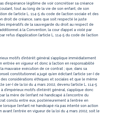
as d’espérance légitime de voir concrétiser sa créance
coulant, tout au long de la vie de son enfant, de son
ion de l’article L. 114-5 du code de l’action sociale et des
on droit de créance, sans que soit respecté le juste
t les impératifs de la sauvegarde du droit au respect de
 additionnel à la Convention, la cour d’appel a violé par
ar refus d’application l’article L. 114-5 du code de l’action
érieux motifs d’intérêt général s’applique immédiatement
 entrée en vigueur et donc à l’action en responsabilité
 la mauvaise exécution de ce contrat ; que, dans sa
seil constitutionnel a jugé qu’en édictant l’article 1er-I de
te des considérations éthiques et sociales et que le même
cle 1er-I de la loi du 4 mars 2002, devenu l’article L. 114-5
t à d’impérieux motifs d’intérêt général, s’applique donc
ar la mère de l’enfant né handicapé à l’encontre du
rat conclu entre eux, postérieurement à l’entrée en
ue lorsque l’enfant né handicapé n’a pas intenté son action
 avant l’entrée en vigueur de la loi du 4 mars 2002, soit le