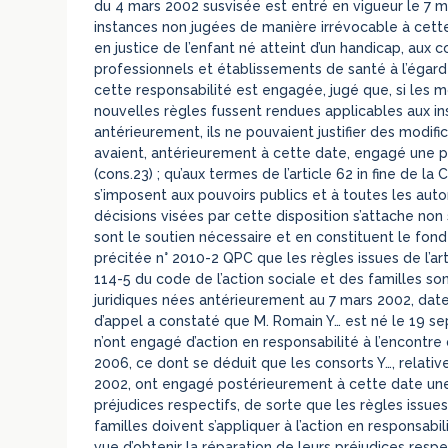
du 4 mars 2002 susvisée est entré en vigueur le 7 ma
instances non jugées de manière irrévocable à cette 
en justice de l’enfant né atteint d’un handicap, aux
professionnels et établissements de santé à l’égard
cette responsabilité est engagée, jugé que, si les mo
nouvelles règles fussent rendues applicables aux ins
antérieurement, ils ne pouvaient justifier des modif
avaient, antérieurement à cette date, engagé une pr
(cons.23) ; qu’aux termes de l’article 62 in fine de la
s’imposent aux pouvoirs publics et à toutes les autori
décisions visées par cette disposition s’attache non 
sont le soutien nécessaire et en constituent le fon
précitée n° 2010-2 QPC que les règles issues de l’arti
114-5 du code de l’action sociale et des familles son
juridiques nées antérieurement au 7 mars 2002, date 
d’appel a constaté que M. Romain Y… est né le 19 s
n’ont engagé d’action en responsabilité à l’encontr
2006, ce dont se déduit que les consorts Y…, relativ
2002, ont engagé postérieurement à cette date une 
préjudices respectifs, de sorte que les règles issues 
familles doivent s’appliquer à l’action en responsabi
vue d’obtenir la réparation de leurs préjudices respec