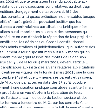
rs 2002 et que le législateur l’a rendu applicable aux
date, que ces dispositions sont relatives au droit d’agir
 conditions d’engagement de la responsabilité des
 des parents, ainsi qu’aux préjudices indemnisables lorsque
tifs d’intérêt général … pouvaient justifier que les
tances à venir relatives aux situations juridiques nées
ications aussi importantes aux droits des personnes qui
océdure en vue d’obtenir la réparation de leur préjudice
 Constitution, les décisions du Conseil constitutionnel
tés administratives et juridictionnelles ; que l’autorité des
seulement à leur dispositif mais aussi aux motifs qui en
dement même ; qu’il ressort des motifs de la décision
cle 1er, § 1 de la loi du 4 mars 2002, devenu l’article L.
t applicables aux instances à venir relatives aux situations
d’entrée en vigueur de la loi du 4 mars 2002 ; que la cour
eptembre 1988 et que lui-même, ses parents et sa soeur,
e de M. X… que par actes en date des 25 et 31 octobre
ement à une situation juridique constituée avant le 7 mars
procédure en vue d’obtenir la réparation de leurs
de l’article L. 114-5 du code de l’action sociale et des
lité formée à l’encontre de M. X… par les consorts Y… en
tifs ; qu’en statuant comme elle l’a fait, la cour d’appel a