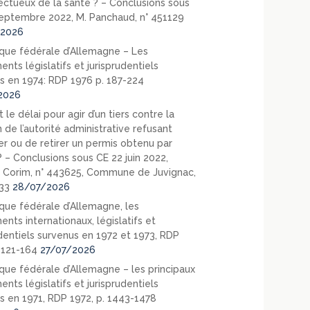
ectueux de la santé ? – Conclusions sous
eptembre 2022, M. Panchaud, n° 451129
2026
que fédérale d’Allemagne – Les
nts législatifs et jurisprudentiels
s en 1974: RDP 1976 p. 187-224
2026
 le délai pour agir d’un tiers contre la
 de l’autorité administrative refusant
er ou de retirer un permis obtenu par
? – Conclusions sous CE 22 juin 2022,
 Corim, n° 443625, Commune de Juvignac,
33
28/07/2026
que fédérale d’Allemagne, les
nts internationaux, législatifs et
udentiels survenus en 1972 et 1973, RDP
. 121-164
27/07/2026
que fédérale d’Allemagne – les principaux
nts législatifs et jurisprudentiels
s en 1971, RDP 1972, p. 1443-1478