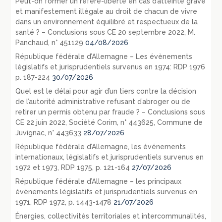
Peut-on former un référé-liberté en cas d’atteinte grave
et manifestement illégale au droit de chacun de vivre
dans un environnement équilibré et respectueux de la
santé ? – Conclusions sous CE 20 septembre 2022, M.
Panchaud, n° 451129
04/08/2026
République fédérale d’Allemagne – Les évènements
législatifs et jurisprudentiels survenus en 1974: RDP 1976
p. 187-224
30/07/2026
Quel est le délai pour agir d’un tiers contre la décision
de l’autorité administrative refusant d’abroger ou de
retirer un permis obtenu par fraude ? – Conclusions sous
CE 22 juin 2022, Société Corim, n° 443625, Commune de
Juvignac, n° 443633
28/07/2026
République fédérale d’Allemagne, les événements
internationaux, législatifs et jurisprudentiels survenus en
1972 et 1973, RDP 1975, p. 121-164
27/07/2026
République fédérale d’Allemagne – les principaux
évènements législatifs et jurisprudentiels survenus en
1971, RDP 1972, p. 1443-1478
21/07/2026
Énergies, collectivités territoriales et intercommunalités,