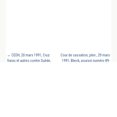
←
CEDH, 20 mars 1991, Cruz
Cour de cassation, plen., 29 mars
Varas et autres contre Suède,
1991, Blieck, pourvoi numéro 89-
req. n°15576/89
15.231, publié au bulletin
→