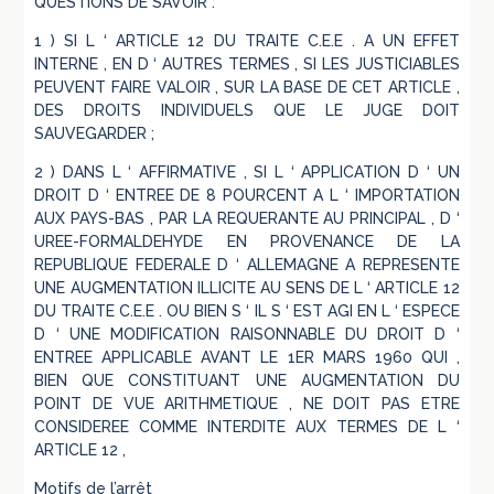
QUESTIONS DE SAVOIR :
1 ) SI L ‘ ARTICLE 12 DU TRAITE C.E.E . A UN EFFET
INTERNE , EN D ‘ AUTRES TERMES , SI LES JUSTICIABLES
PEUVENT FAIRE VALOIR , SUR LA BASE DE CET ARTICLE ,
DES DROITS INDIVIDUELS QUE LE JUGE DOIT
SAUVEGARDER ;
2 ) DANS L ‘ AFFIRMATIVE , SI L ‘ APPLICATION D ‘ UN
DROIT D ‘ ENTREE DE 8 POURCENT A L ‘ IMPORTATION
AUX PAYS-BAS , PAR LA REQUERANTE AU PRINCIPAL , D ‘
UREE-FORMALDEHYDE EN PROVENANCE DE LA
REPUBLIQUE FEDERALE D ‘ ALLEMAGNE A REPRESENTE
UNE AUGMENTATION ILLICITE AU SENS DE L ‘ ARTICLE 12
DU TRAITE C.E.E . OU BIEN S ‘ IL S ‘ EST AGI EN L ‘ ESPECE
D ‘ UNE MODIFICATION RAISONNABLE DU DROIT D ‘
ENTREE APPLICABLE AVANT LE 1ER MARS 1960 QUI ,
BIEN QUE CONSTITUANT UNE AUGMENTATION DU
POINT DE VUE ARITHMETIQUE , NE DOIT PAS ETRE
CONSIDEREE COMME INTERDITE AUX TERMES DE L ‘
ARTICLE 12 ,
Motifs de l’arrêt