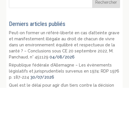
Derniers articles publiés
Peut-on former un référé-liberté en cas d’atteinte grave
et manifestement illégale au droit de chacun de vivre
dans un environnement équilibré et respectueux de la
santé ? – Conclusions sous CE 20 septembre 2022, M.
Panchaud, n° 451129
04/08/2026
République fédérale d’Allemagne – Les évènements
législatifs et jurisprudentiels survenus en 1974: RDP 1976
p. 187-224
30/07/2026
Quel est le délai pour agir d’un tiers contre la décision
de l’autorité administrative refusant d’abroger ou de
retirer un permis obtenu par fraude ? – Conclusions sous
CE 22 juin 2022, Société Corim, n° 443625, Commune de
Juvignac, n° 443633
28/07/2026
République fédérale d’Allemagne, les événements
internationaux, législatifs et jurisprudentiels survenus en