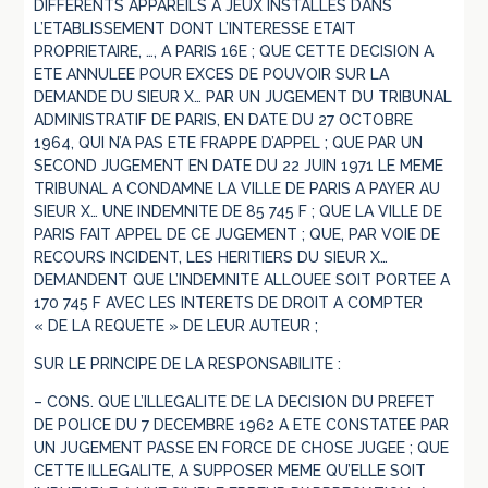
DIFFERENTS APPAREILS A JEUX INSTALLES DANS
L’ETABLISSEMENT DONT L’INTERESSE ETAIT
PROPRIETAIRE, …, A PARIS 16E ; QUE CETTE DECISION A
ETE ANNULEE POUR EXCES DE POUVOIR SUR LA
DEMANDE DU SIEUR X… PAR UN JUGEMENT DU TRIBUNAL
ADMINISTRATIF DE PARIS, EN DATE DU 27 OCTOBRE
1964, QUI N’A PAS ETE FRAPPE D’APPEL ; QUE PAR UN
SECOND JUGEMENT EN DATE DU 22 JUIN 1971 LE MEME
TRIBUNAL A CONDAMNE LA VILLE DE PARIS A PAYER AU
SIEUR X… UNE INDEMNITE DE 85 745 F ; QUE LA VILLE DE
PARIS FAIT APPEL DE CE JUGEMENT ; QUE, PAR VOIE DE
RECOURS INCIDENT, LES HERITIERS DU SIEUR X…
DEMANDENT QUE L’INDEMNITE ALLOUEE SOIT PORTEE A
170 745 F AVEC LES INTERETS DE DROIT A COMPTER
« DE LA REQUETE » DE LEUR AUTEUR ;
SUR LE PRINCIPE DE LA RESPONSABILITE :
– CONS. QUE L’ILLEGALITE DE LA DECISION DU PREFET
DE POLICE DU 7 DECEMBRE 1962 A ETE CONSTATEE PAR
UN JUGEMENT PASSE EN FORCE DE CHOSE JUGEE ; QUE
CETTE ILLEGALITE, A SUPPOSER MEME QU’ELLE SOIT