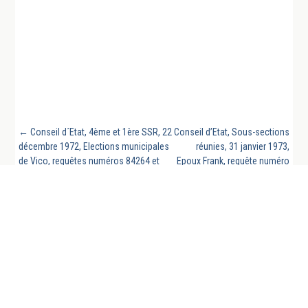
←
Conseil d´Etat, 4ème et 1ère SSR, 22
Conseil d’Etat, Sous-sections
décembre 1972, Elections municipales
réunies, 31 janvier 1973,
de Vico, requêtes numéros 84264 et
Epoux Frank, requête numéro
85641
85359
→