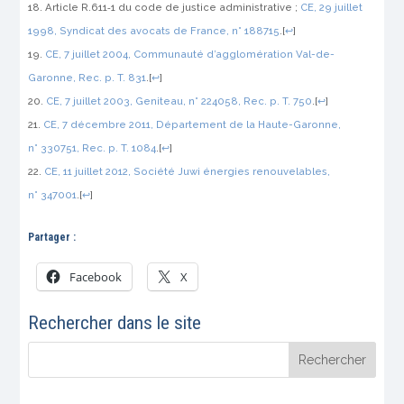
Article R.611‑1 du code de justice administrative ;
CE, 29 juillet
1998,
Syndicat des avocats de France
, n° 188715
.
[
↩
]
CE, 7 juillet 2004,
Communauté d’agglomération Val-de-
Garonne
,
Rec.
p. T. 831
.
[
↩
]
CE, 7 juillet 2003,
Geniteau
, n° 224058,
Rec.
p. T. 750
.
[
↩
]
CE, 7 décembre 2011,
Département de la Haute-Garonne
,
n° 330751,
Rec.
p. T. 1084
.
[
↩
]
CE, 11 juillet 2012,
Société Juwi énergies renouvelables
,
n° 347001
.
[
↩
]
Partager :
Facebook
X
Rechercher dans le site