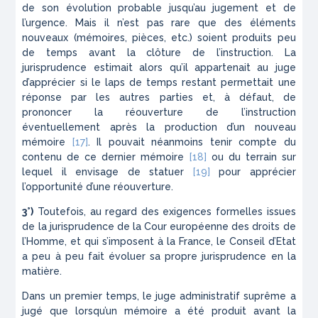
de son évolution probable jusqu’au jugement et de
l’urgence. Mais il n’est pas rare que des éléments
nouveaux (mémoires, pièces, etc.) soient produits peu
de temps avant la clôture de l’instruction. La
jurisprudence estimait alors qu’il appartenait au juge
d’apprécier si le laps de temps restant permettait une
réponse par les autres parties et, à défaut, de
prononcer la réouverture de l’instruction
éventuellement après la production d’un nouveau
mémoire
[17]
. Il pouvait néanmoins tenir compte du
contenu de ce dernier mémoire
[18]
ou du terrain sur
lequel il envisage de statuer
[19]
pour apprécier
l’opportunité d’une réouverture.
3°)
Toutefois, au regard des exigences formelles issues
de la jurisprudence de la Cour européenne des droits de
l’Homme, et qui s’imposent à la France, le Conseil d’Etat
a peu à peu fait évoluer sa propre jurisprudence en la
matière.
Dans un premier temps, le juge administratif suprême a
jugé que lorsqu’un mémoire a été produit avant la