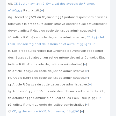
CE Sect., 5 avril 1996,
Syndicat des avocats de France
,
n° 116594
,
Rec.
p. 118.
[
↩
]
Décret n° 92‑77 du 22 janvier 1992 portant dispositions diverses
relatives à la procédure administrative contentieuse actuellement
devenu article R.611‑7 du code de justice administrative.
[
↩
]
Article R.611‑7 du code de justice administrative ;
CE, 23 juillet
2010,
Conseil régional de la Réunion et autre
, n° 338367
.
[
↩
]
Les procédures régies par l’urgence peuvent voir s’appliquer
des règles spéciales ; il en est de même devant le Conseil d’Etat
(article R.611‑21 du code de justice administrative).
[
↩
]
Article R.613‑2 du code de justice administrative.
[
↩
]
Article R.613‑1 du code de justice administrative.
[
↩
]
Article R.611‑11‑1 du code de justice administrative.
[
↩
]
Articles R.159 et 160 du code des tribunaux administratifs ; CE,
16 octobre 1957, Commune de Challes-les-Eaux,
Rec.
p. 537.
[
↩
]
Article R.731‑3 du code de justice administrative.
[
↩
]
CE, 19 décembre 2008,
Montzema
, n° 297716
.
[
↩
]