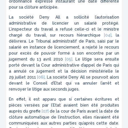
ordonnance expresse instaurant une date différente
pour sa clôture anticipée.
La société Deny All a sollicité l’autorisation
administrative de licencier un salarié protégé.
L’inspecteur du travail a refusé celle-ci et le ministre
chargé du travail, sur recours hiérarchique
[04]
, la
délivrera. Le Tribunal administratif de Paris, saisi par le
salarié en instance de licenciement, a rejeté le recours
pour excès de pouvoir formé à son encontre par un
jugement du 13 avril 2010
[05]
. Le litige sera ensuite
porté devant la Cour administrative d’appel de Paris qui
a annulé ce jugement et la décision ministérielle le
29 juillet 2011
[06]
. La société Deny All se pourvoit alors
devant le Conseil d’Etat qui va annuler l’arrêt et
renvoyer le litige aux seconds juges.
En effet, il est apparu que si certaines écritures et
pièces versées par l’Etat avaient bien été produites
auprès du greffe
[07]
de la cour de Paris avant la date de
clôture automatique de l’instruction, elles n’avaient été
communiquées aux autres parties qu’après cette date.