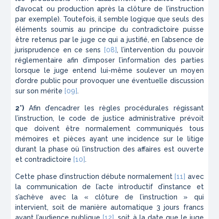
d’avocat ou production après la clôture de l’instruction
par exemple). Toutefois, il semble logique que seuls des
éléments soumis au principe du contradictoire puisse
être retenus par le juge ce qui a justifié, en l’absence de
jurisprudence en ce sens
[08]
, l’intervention du pouvoir
réglementaire afin d’imposer l’information des parties
lorsque le juge entend lui-même soulever un moyen
d’ordre public pour provoquer une éventuelle discussion
sur son mérite
[09]
.
2°)
Afin d’encadrer les règles procédurales régissant
l’instruction, le code de justice administrative prévoit
que doivent être normalement communiqués tous
mémoires et pièces ayant une incidence sur le litige
durant la phase où l’instruction des affaires est ouverte
et contradictoire
[10]
.
Cette phase d’instruction débute normalement
[11]
avec
la communication de l’acte introductif d’instance et
s’achève avec la « clôture de l’instruction » qui
intervient, soit de manière automatique 3 jours francs
avant l’audience publique
[12]
, soit à la date que le juge