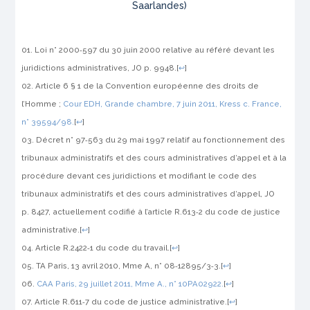
Saarlandes)
Loi n° 2000‑597 du 30 juin 2000 relative au référé devant les
juridictions administratives,
JO
p. 9948.
[
↩
]
Article 6 § 1 de la Convention européenne des droits de
l’Homme ;
Cour EDH, Grande chambre, 7 juin 2011,
Kress c. France
,
n° 39594/98.
[
↩
]
Décret n° 97‑563 du 29 mai 1997 relatif au fonctionnement des
tribunaux administratifs et des cours administratives d’appel et à la
procédure devant ces juridictions et modifiant le code des
tribunaux administratifs et des cours administratives d’appel,
JO
p. 8427, actuellement codifié à l’article R.613‑2 du code de justice
administrative.
[
↩
]
Article R.2422‑1 du code du travail.
[
↩
]
TA Paris, 13 avril 2010,
Mme A
, n° 08‑12895/3‑3.
[
↩
]
CAA Paris, 29 juillet 2011,
Mme A.
, n° 10PA02922.
[
↩
]
Article R.611‑7 du code de justice administrative.
[
↩
]